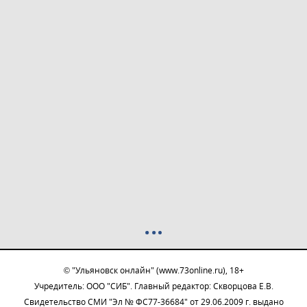
© "Ульяновск онлайн" (www.73online.ru), 18+
Учредитель: ООО "СИБ". Главный редактор: Скворцова Е.В.
Свидетельство СМИ "Эл № ФС77-36684" от 29.06.2009 г. выдано