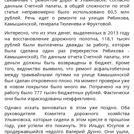
данным Счетной палаты, в общей сложности по этой
статье неправомерно было использовано 60,5 млн
рублей. Речь идет о ремонте на улицах Рябикова,
Камышинской, генерала Тюленева и Фруктовой.
Интересно, что из этих денег, выделенных в 2013 году
на восстановление дорожного полотна, 118,1 тысяч
рублей были выплачены дважды за работу, которая
была сделана один раз (перекресток Рябикова -
Камышинской). По данным отчета Счетной палаты, эти
деньги должны быть возвращены в бюджет. Кроме
того, ведомство выявило, что ремонт асфальтобетона
между трамвайными путями на улице Камышинской
был сделан откровенно плохо. На момент проверки уже
в новом покрытии было много ям. Потрачено на эту
работу было 777 тысяч бюджетных рублей. Фактически
они были израсходованы неэффективно.
Однако искать виноватых в этом уже поздно. Оба
руководителя Комитета дорожного хозяйства
Ульяновска, которые сидели в этом кресле в прошлом
году, уже успели его покинуть. Это Ильдус Юсупов и
продержавшийся недолго Валерий Духно. Они ушли,