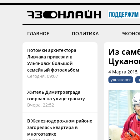
ГЛАВНОЕ
ПОЛИТИКА
ЭКОНО
Из самб
Потомки архитектора
Ливчака привезли в
Цукан
Ульяновск большой
семейный фотоальбом
4 Марта 2015, 
Сегодня, 09:07
ульяновск
ц
Житель Димитровграда
взорвал на улице гранату
Вчера, 22:52
В Железнодорожном районе
загорелась квартира в
многоэтажке