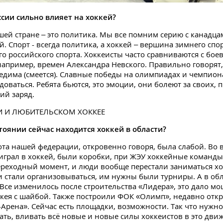
оссии сильно влияет на хоккей?
ашей стране – это политика. Мы все помним серию с канадца
й. Спорт - всегда политика, а хоккей – вершина зимнего спор
го российского спорта. Хоккеисты часто сравниваются с бо
апример, времен Александра Невского. Правильно говорят,
едима (смеется). Славные победы на олимпиадах и чемпион
доваться. Ребята бьются, это эмоции, они болеют за своих, 
ий заряд.
И И ЛЮБИТЕЛЬСКОМ ХОККЕЕ
стоянии сейчас находится хоккей в области?
ота нашей федерации, откровенно говоря, была слабой. Во 
играл в хоккей, были коробки, при ЖЭУ хоккейные команды 
реходный момент, и люди вообще перестали заниматься хо
и стали организовываться, им нужны были турниры. А в обл
 Все изменилось после строительства «Лидера», это дало м
кея с шайбой. Также построили ФОК «Олимп», недавно отк
-Арена». Сейчас есть площадки, возможности. Так что нужно
ать, вливать всё новые и новые силы хоккеистов в это дви