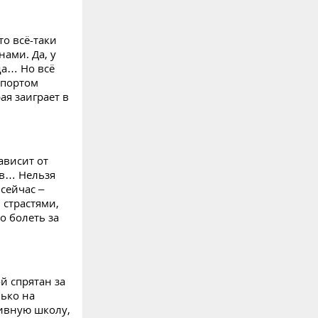
то всё-таки
ами. Да, у
да… Но всё
спортом
ая заиграет в
зависит от
ав… Нельзя
сейчас –
 страстями,
о болеть за
й спрятан за
лько на
тивную школу,