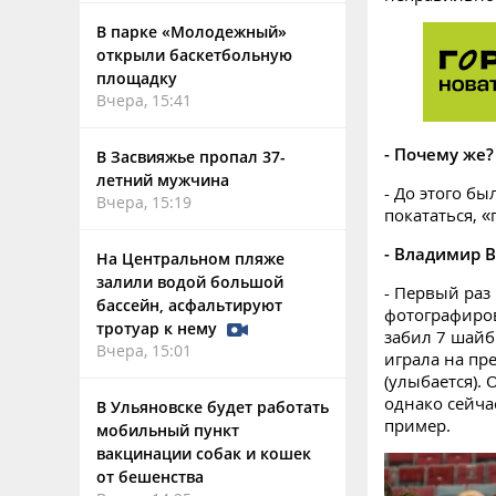
В парке «Молодежный»
открыли баскетбольную
площадку
Вчера, 15:41
- Почему же?
В Засвияжье пропал 37-
летний мужчина
- До этого бы
Вчера, 15:19
покататься, 
- Владимир В
На Центральном пляже
залили водой большой
- Первый раз
бассейн, асфальтируют
фотографиров
тротуар к нему
забил 7 шайб
Вчера, 15:01
играла на пр
(улыбается). 
однако сейча
В Ульяновске будет работать
пример.
мобильный пункт
вакцинации собак и кошек
от бешенства