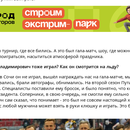
л турнир, где все бились. А это был гала-матч, шоу, где мож
«поиграться», насытиться атмосферой праздника.
ладимирович тоже играл? Как он смотрится на льду?
 в Сочи он не играл, вышёл награждать нас на гала-матче, м
ались, брали автографы, обнимались. На второй сезон Пу
. Специалисты поставили ему бросок, и было понятно, что 
езидента. Соперники, в свою очередь, не смогли ему сильн
Он сам сказал, что понимает - это был не совсем настоящий 
с любой мужчина может взять в руки клюшку и играть. Это