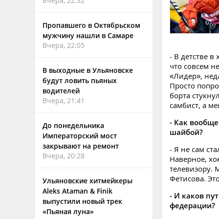
Вчера, 22:32
Пропавшего в Октябрьском
мужчину нашли в Самаре
Вчера, 22:05
- В детстве в
что совсем не
В выходные в Ульяновске
«Лидер», нед
будут ловить пьяных
Просто попро
водителей
борта стукну
Вчера, 21:41
самбист, а ме
- Как вообще
До понедельника
шайбой?
Императорский мост
закрывают на ремонт
- Я не сам ст
Вчера, 20:28
Наверное, хо
телевизору. 
Фетисова. Эт
Ульяновские хитмейкеры
Aleks Ataman & Finik
- И каков пу
выпустили новый трек
федерации?
«Пьяная луна»