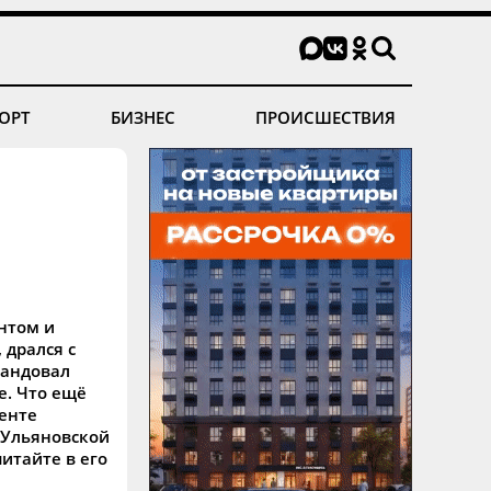
ОРТ
БИЗНЕС
ПРОИСШЕСТВИЯ
ентом и
дрался с
мандовал
е. Что ещё
енте
 Ульяновской
итайте в его