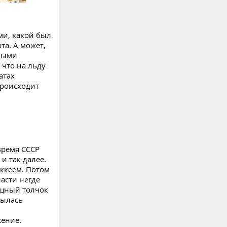
ми, какой был
та. А может,
евыми
 что на льду
атах
происходит
время СССР
и так далее.
ккеем. Потом
асти негде
ощный толчок
рылась
жение.