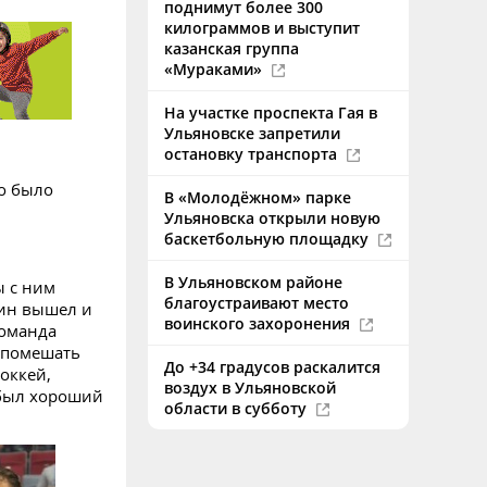
поднимут более 300
килограммов и выступит
казанская группа
«Мураками»
На участке проспекта Гая в
Ульяновске запретили
остановку транспорта
но было
В «Молодёжном» парке
Ульяновска открыли новую
баскетбольную площадку
В Ульяновском районе
ы с ним
благоустраивают место
тин вышел и
воинского захоронения
команда
о помешать
До +34 градусов раскалится
хоккей,
воздух в Ульяновской
 был хороший
области в субботу