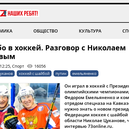
МИКА
ОБЩЕСТВО
КУЛЬТУРА
СП
о в хоккей. Разговор с Николаем
овым
12:25, Спорт
16056
уканов
хоккей с шайбой
путин
емельяненко
Он играл в хоккей с Презид
олимпийскими чемпионами, 
Федором Емельяненко и ко
отрядом спецназа на Кавказ
нужно знать о новом презид
Федерации хоккея с шайбой
области Николае Цуканове, ч
интервью 73
online
.
ru
.