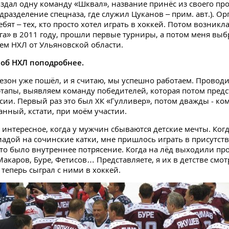
создал одну команду «Шквал», название принёс из своего пр
дразделение спецназа, где служил Цуканов – прим. авт.). О
ебят – тех, кто просто хотел играть в хоккей. Потом возникл
га» в 2011 году, прошли первые турниры, а потом меня вы
ем НХЛ от Ульяновской области.
 об НХЛ поподробнее.
сезон уже пошёл, и я считаю, мы успешно работаем. Провод
тапы, выявляем команду победителей, которая потом предс
ссии. Первый раз это был ХК «Гулливер», потом дважды - ко
анный, кстати, при моём участии.
е интересное, когда у мужчин сбываются детские мечты. Когд
адой на сочинские катки, мне пришлось играть в присутст
это было внутреннее потрясение. Когда на лёд выходили п
акаров, Буре, Фетисов… Представляете, я их в детстве смот
 теперь сыграл с ними в хоккей.