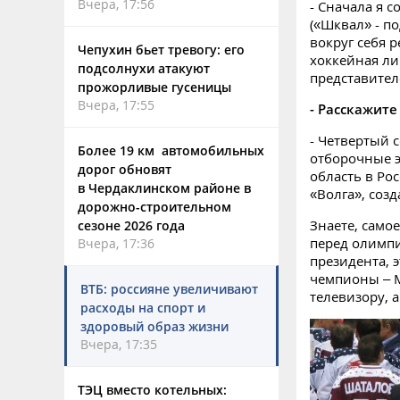
Вчера, 17:56
- Сначала я 
(«Шквал» - по
вокруг себя р
Чепухин бьет тревогу: его
хоккейная ли
подсолнухи атакуют
представител
прожорливые гусеницы
Вчера, 17:55
- Расскажите
- Четвертый 
Более 19 км автомобильных
отборочные э
дорог обновят
область в Ро
в Чердаклинском районе в
«Волга», созд
дорожно-строительном
Знаете, само
сезоне 2026 года
перед олимпи
Вчера, 17:36
президента, 
чемпионы – М
ВТБ: россияне увеличивают
телевизору, а
расходы на спорт и
здоровый образ жизни
Вчера, 17:35
ТЭЦ вместо котельных: