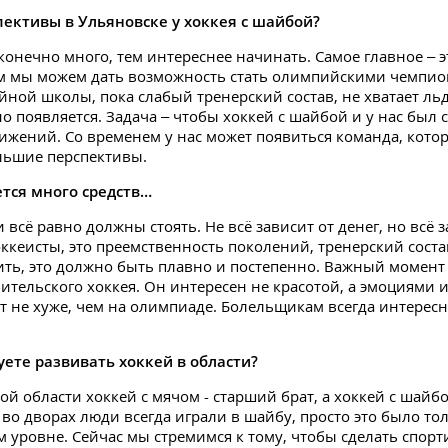
пективы в Ульяновске у хоккея с шайбой?
конечно много, тем интереснее начинать. Самое главное – э
м мы можем дать возможность стать олимпийскими чемпион
ейной школы, пока слабый тренерский состав, не хватает ль
но появляется. Задача – чтобы хоккей с шайбой и у нас был 
ижений. Со временем у нас может появиться команда, котор
льшие перспективы.
ется много средств…
и всё равно должны стоять. Не всё зависит от денег, но всё 
оккеисты, это преемственность поколений, тренерский сост
пить, это должно быть плавно и постепенно. Важный момент 
ительского хоккея. Он интересен не красотой, а эмоциями и
т не хуже, чем на олимпиаде. Болельщикам всегда интересн
уете развивать хоккей в области?
ой области хоккей с мячом - старший брат, а хоккей с шайбо
 во дворах люди всегда играли в шайбу, просто это было то
 уровне. Сейчас мы стремимся к тому, чтобы сделать спор