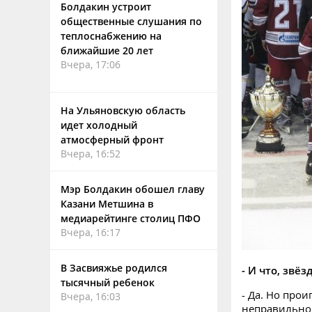
Болдакин устроит
общественные слушания по
теплоснабжению на
ближайшие 20 лет
Вчера, 17:06
На Ульяновскую область
идет холодный
атмосферный фронт
Вчера, 16:52
Мэр Болдакин обошел главу
Казани Метшина в
медиарейтинге столиц ПФО
Вчера, 16:17
В Засвияжье родился
- И что, звё
тысячный ребенок
- Да. Но про
Вчера, 16:03
неправильно 