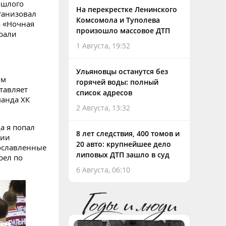
ошлого
На перекрестке Ленинского
рганизовал
Комсомола и Туполева
а «Ночная
произошло массовое ДТП
брали
1 Августа, 19:52
Ульяновцы останутся без
им
горячей воды: полный
тавляет
список адресов
манда ХК
2 Августа, 13:32
а я попал
8 лет следствия, 400 томов и
вии
20 авто: крупнейшее дело
рославленные
липовых ДТП зашло в суд
рел по
6 Августа, 06:10