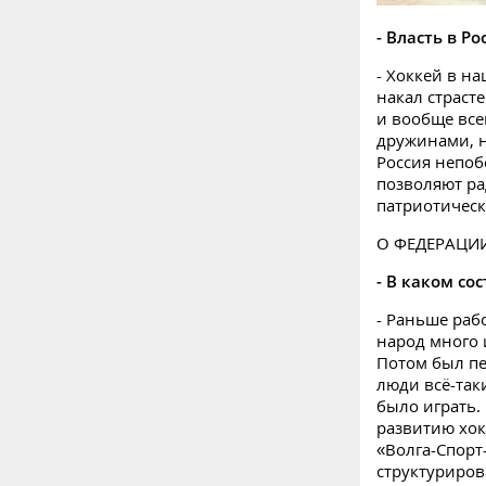
- Власть в Р
- Хоккей в н
накал страсте
и вообще все
дружинами, н
Россия непоб
позволяют ра
патриотическ
О ФЕДЕРАЦИ
- В каком со
- Раньше раб
народ много 
Потом был пе
люди всё-так
было играть.
развитию хок
«Волга-Спорт
структуриров