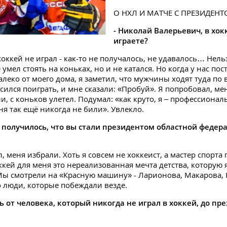
О НХЛ И МАТЧЕ С ПРЕЗИДЕН
- Николай Валерьевич, в хок
играете?
 хоккей не играл - как-то не получалось, не удавалось… Нельз
 умел стоять на коньках, но и не катался. Но когда у нас п
алеко от моего дома, я заметил, что мужчины ходят туда по 
сился поиграть, и мне сказали: «Пробуй». Я попробовал, мен
ли, с коньков улетел. Подумал: «как круто, я – профессиона
ня так ещё никогда не били». Увлекло.
 получилось, что вы стали президентом областной федера
ал, меня избрали. Хоть я совсем не хоккеист, а мастер спорта 
ккей для меня это нереализованная мечта детства, которую 
Мы смотрели на «Красную машину» - Ларионова, Макарова, 
о люди, которые побеждали везде.
ть от человека, который никогда не играл в хоккей, до пр