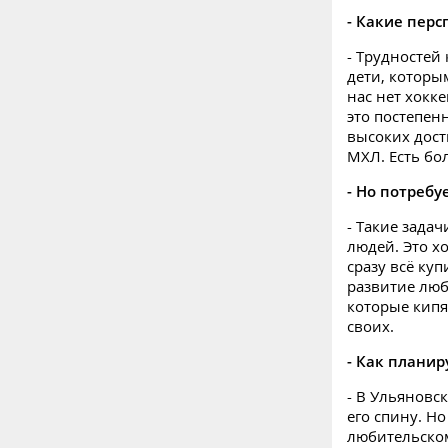
- Какие перс
- Трудностей 
дети, которы
нас нет хокк
это постепен
высоких дост
МХЛ. Есть бо
- Но потребу
- Такие задач
людей. Это х
сразу всё ку
развитие люб
которые кипя
своих.
- Как планир
- В Ульяновск
его спину. Но
любительском