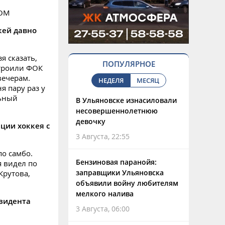
ТОМ
кей давно
я сказать,
ПОПУЛЯРНОЕ
остроили ФОК
вечерам.
НЕДЕЛЯ
МЕСЯЦ
я пару раз у
льный
В Ульяновске изнасиловали
несовершеннолетнюю
девочку
ции хоккея с
3 Августа, 22:55
по самбо.
Бензиновая паранойя:
я видел по
заправщики Ульяновска
Крутова,
объявили войну любителям
мелкого налива
езидента
3 Августа, 06:00