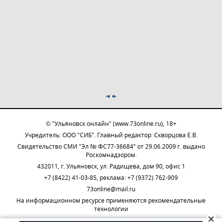
© "Ульяновск онлайн" (www.73online.ru), 18+
Учредитель: ООО "СИБ". Главный редактор: Скворцова Е.В.
Свидетельство СМИ "Эл № ФС77-36684" от 29.06.2009 г. выдано
Роскомнадзором.
432011, г. Ульяновск, ул. Радищева, дом 90, офис 1
+7 (8422) 41-03-85, реклама: +7 (9372) 762-909
73online@mail.ru
На информационном ресурсе применяются рекомендательные
технологии