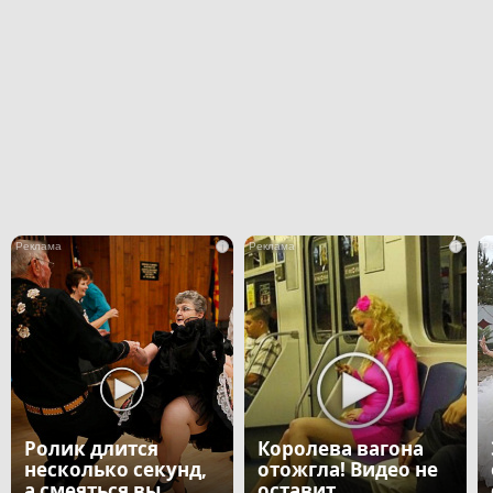
i
i
Ролик длится
Королева вагона
несколько секунд,
отожгла! Видео не
а смеяться вы
оставит