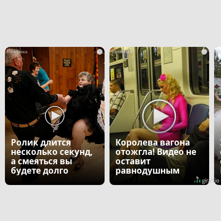
i
i
Ролик длится
Королева вагона
несколько секунд,
отожгла! Видео не
а смеяться вы
оставит
будете долго
равнодушным