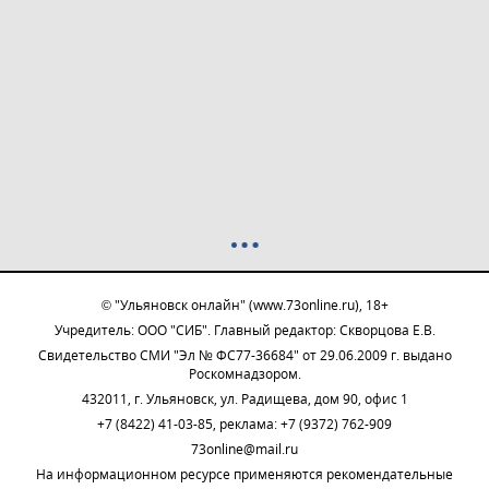
© "Ульяновск онлайн" (www.73online.ru), 18+
Учредитель: ООО "СИБ". Главный редактор: Скворцова Е.В.
Свидетельство СМИ "Эл № ФС77-36684" от 29.06.2009 г. выдано
Роскомнадзором.
432011, г. Ульяновск, ул. Радищева, дом 90, офис 1
+7 (8422) 41-03-85, реклама: +7 (9372) 762-909
73online@mail.ru
На информационном ресурсе применяются рекомендательные