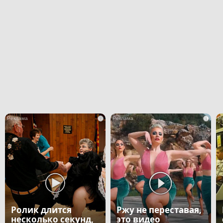
i
i
Ролик длится
Ржу не переставая,
несколько секунд,
это видео