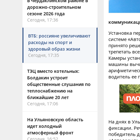
в Чердаклинском районе в
дорожно-строительном
сезоне 2026 года
Сегодня, 17:36
коммуникаци
Установка пе
ВТБ: россияне увеличивают
системе «Авт
расходы на спорт и
принято реше
здоровый образ жизни
трепетать вс
Сегодня, 17:35
Камеры устан
машины вычис
арифметическ
ТЭЦ вместо котельных:
водитель ее 
Болдакин устроит
общественные слушания по
теплоснабжению на
ближайшие 20 лет
Сегодня, 17:06
На Ульяновскую область
На днях в Ул
идет холодный
фиксации. Ре
атмосферный фронт
победитель д
Сегодня, 16:52