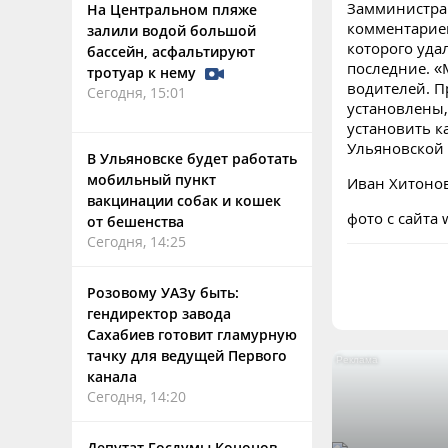
Замминистра 
На Центральном пляже
комментариев
залили водой большой
которого удал
бассейн, асфальтируют
последние. «
тротуар к нему
водителей. Пр
Сегодня, 15:01
установлены,
установить к
Ульяновской 
В Ульяновске будет работать
мобильный пункт
Иван Хитоно
вакцинации собак и кошек
фото с сайта 
от бешенства
Сегодня, 14:25
Розовому УАЗу быть:
гендиректор завода
Сахабиев готовит гламурную
тачку для ведущей Первого
канала
Сегодня, 14:20
Депутат Госдумы Кононов