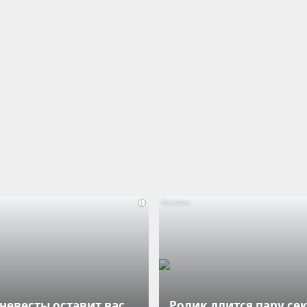
i
 невесты оставит вас
Ролик длится пару сек