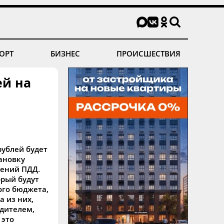
ОРТ
БИЗНЕС
ПРОИСШЕСТВИЯ
ей на
ублей будет
тановку
ений ПДД.
орый будут
ого бюджета,
а из них,
едителем,
 это