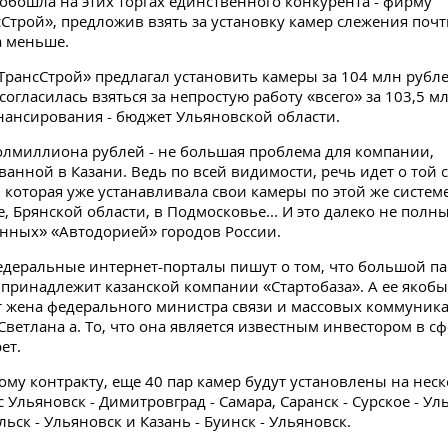
обошла на этих торгах единственного конкурента - фирму
Строй», предложив взять за установку камер слежения почт
 меньше.
ТрансСтрой» предлагал установить камеры за 104 млн рубле
огласилась взяться за непростую работу «всего» за 103,5 м
ансирования - бюджет Ульяновской области.
олмиллиона рублей - не большая проблема для компании,
ванной в Казани. Ведь по всей видимости, речь идет о той 
 которая уже устанавливала свои камеры по этой же систем
, Брянской области, в Подмосковье... И это далеко не полн
нных» «Автодорией» городов России.
деральные интернет-порталы пишут о том, что большой па
принадлежит казанской компании «Стартобаза». А ее якобы
 жена федерального министра связи и массовых коммуник
етлана а. То, что она является известным инвестором в сфе
ет.
ому контракту, еще 40 пар камер будут установлены на нес
с Ульяновск - Димитровград - Самара, Саранск - Сурское - У
ьск - Ульяновск и Казань - Буинск - Ульяновск.