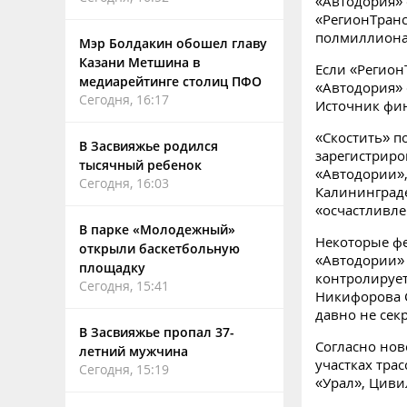
«Автодория» 
«РегионТранс
полмиллиона
Мэр Болдакин обошел главу
Казани Метшина в
Если «Регион
медиарейтинге столиц ПФО
«Автодория» с
Сегодня, 16:17
Источник фин
«Скостить» п
В Засвияжье родился
зарегистриро
тысячный ребенок
«Автодории»,
Сегодня, 16:03
Калининграде
«осчастливле
В парке «Молодежный»
Некоторые фе
открыли баскетбольную
«Автодории» 
площадку
контролирует
Сегодня, 15:41
Никифорова Св
давно не секр
В Засвияжье пропал 37-
Согласно нов
летний мужчина
участках трас
Сегодня, 15:19
«Урал», Цивил