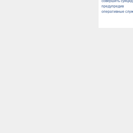
совершить суицид
предупредив
оперативные слу