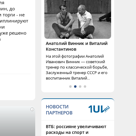
ля
ин, до
 торги - не
сциплинируют
они
 уже решено
а
Анатолий Винник и Виталий
Константинов
На этой фотографии Анатолий
Иванович Винник — советский
тренер по классической борьбе,
Заслуженный тренер СССР и его
воспитанник Виталий...
НОВОСТИ
i
ПАРТНЕРОВ
ВТБ: россияне увеличивают
расходы на спорт и