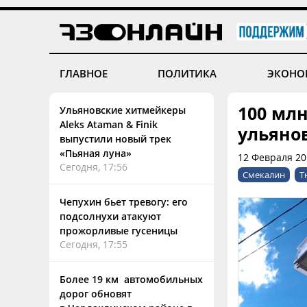
ГЛАВНОЕ
ПОЛИТИКА
ЭКОНО
100 мл
Ульяновские хитмейкеры
Aleks Ataman & Finik
ульяно
выпустили новый трек
«Пьяная луна»
12 Февраля 20
Сегодня, 17:56
Смекалин
Т
Чепухин бьет тревогу: его
подсолнухи атакуют
прожорливые гусеницы
Сегодня, 17:55
Более 19 км автомобильных
дорог обновят