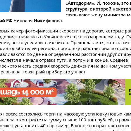
«Автодория». И, похоже, это
структура, с которой некот
связывают жену министра м
й РФ Николая Никифорова.
рвых камер фото-фиксации скорости на дорогах, которые ра
одория», началась в Ульяновске еще в позапрошлом году. О
ние, резко увеличить их число. Предполагается, что эта сис
ех автолюбителей региона, поскольку работает она по особо
авливаются по две на определенном расстоянии друг от дру
ляется в начале отрезка пути, а потом и в конце. Среднее
ое - это и есть средняя скорость движения на данном участк
превышал, то хитрый прибор это узнает.
ьяновске состоялись торги на массовую установку новых кам
чь шла о контракте на сумму свыше 100 млн рублей, в рамк
олжен установить 40 пар камер. В конце января стало изве