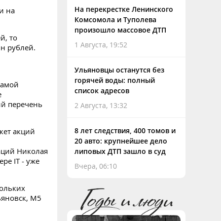
На перекрестке Ленинского
и на
Комсомола и Туполева
произошло массовое ДТП
й, то
1 Августа, 19:52
лн рублей.
Ульяновцы останутся без
горячей воды: полный
самой
список адресов
е
ый перечень
2 Августа, 13:32
8 лет следствия, 400 томов и
кет акций
20 авто: крупнейшее дело
аций Николая
липовых ДТП зашло в суд
ре IT - уже
Вчера, 06:10
кольких
льяновск, М5