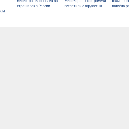
,
министра обороны из-за
Минобороны костромичи
Шамони в
страшилок о России
встретили с гордостью
погибла р
жбы