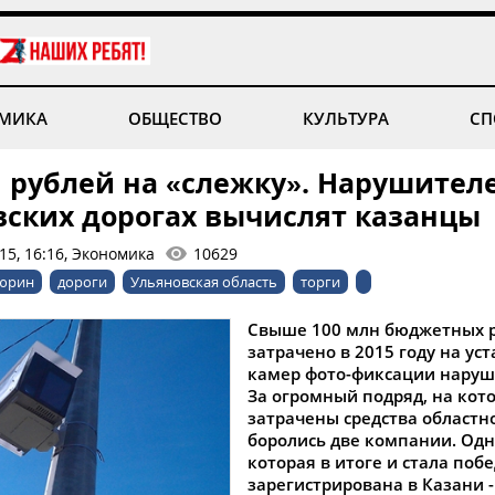
МИКА
ОБЩЕСТВО
КУЛЬТУРА
СП
н рублей на «слежку». Нарушител
вских дорогах вычислят казанцы
15, 16:16, Экономика
10629
юрин
дороги
Ульяновская область
торги
Свыше 100 млн бюджетных р
затрачено в 2015 году на ус
камер фото-фиксации наруш
За огромный подряд, на кот
затрачены средства областн
боролись две компании. Одн
которая в итоге и стала поб
зарегистрирована в Казани -