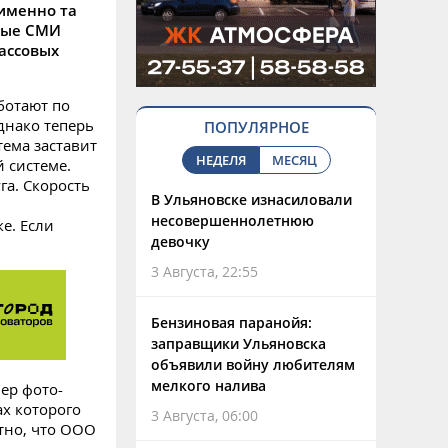
 именно та
орые СМИ
ассовых
ботают по
днако теперь
ПОПУЛЯРНОЕ
тема заставит
НЕДЕЛЯ
МЕСЯЦ
й системе.
га. Скорость
В Ульяновске изнасиловали
несовершеннолетнюю
е. Если
девочку
3 Августа, 22:55
Бензиновая паранойя:
заправщики Ульяновска
объявили войну любителям
мелкого налива
ер фото-
ах которого
3 Августа, 06:00
стно, что ООО