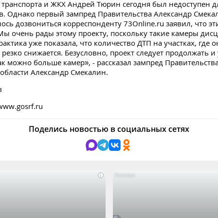
транспорта и ЖКХ Андрей Тюрин сегодня был недоступен д
. Однако первый зампред Правительства Александр Смекал
ось дозвониться корреспонденту 73Online.ru заявил, что эти
Мы очень рады этому проекту, поскольку такие камеры ди
актика уже показала, что количество ДТП на участках, где 
 резко снижается. Безусловно, проект следует продолжать и
ак можно больше камер», - рассказал зампред Правительств
области Александр Смекалин.
в
www.gosrf.ru
Поделись новостью в социальных сетях
i