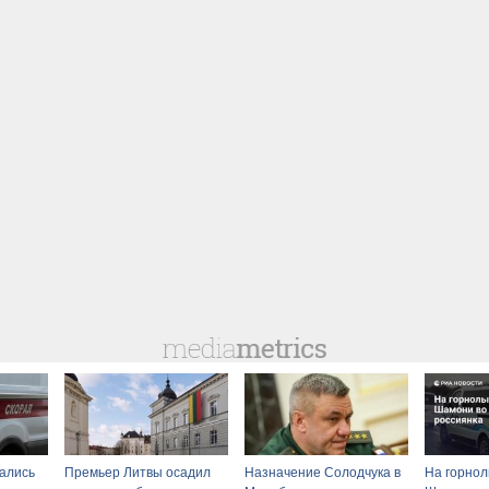
ались
Премьер Литвы осадил
Назначение Солодчука в
На горно