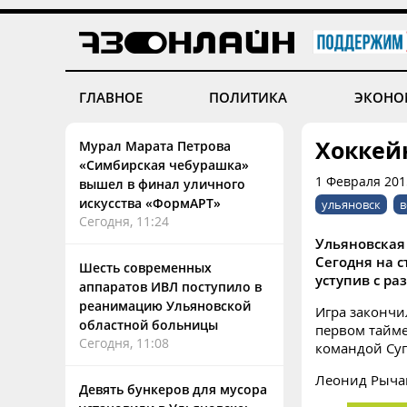
ГЛАВНОЕ
ПОЛИТИКА
ЭКОНО
Хоккейн
Мурал Марата Петрова
«Симбирская чебурашка»
1 Февраля 2015
вышел в финал уличного
искусства «ФормАРТ»
ульяновск
в
Сегодня, 11:24
Ульяновская
Сегодня на с
Шесть современных
уступив с ра
аппаратов ИВЛ поступило в
реанимацию Ульяновской
Игра закончил
областной больницы
первом тайме
Сегодня, 11:08
командой Суп
Леонид Рыча
Девять бункеров для мусора