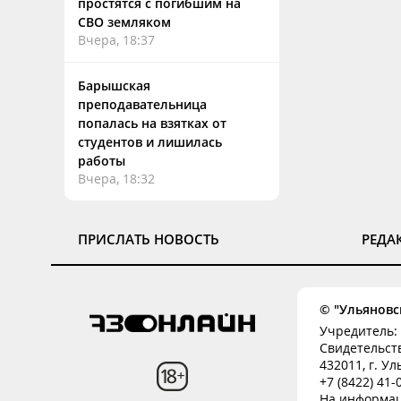
простятся с погибшим на
СВО земляком
Вчера, 18:37
Барышская
преподавательница
попалась на взятках от
студентов и лишилась
работы
Вчера, 18:32
ПРИСЛАТЬ НОВОСТЬ
РЕДА
© "Ульяновск
Учредитель: 
Свидетельств
432011, г. Ул
+7 (8422) 41
На информац