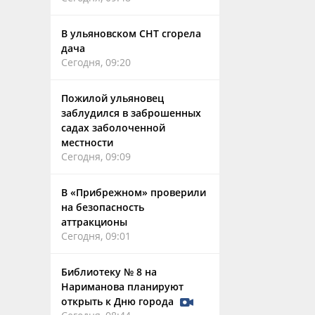
В ульяновском СНТ сгорела
дача
Сегодня, 09:20
Пожилой ульяновец
заблудился в заброшенных
садах заболоченной
местности
Сегодня, 09:09
В «Прибрежном» проверили
на безопасность
аттракционы
Сегодня, 09:01
Библиотеку № 8 на
Нариманова планируют
открыть к Дню города