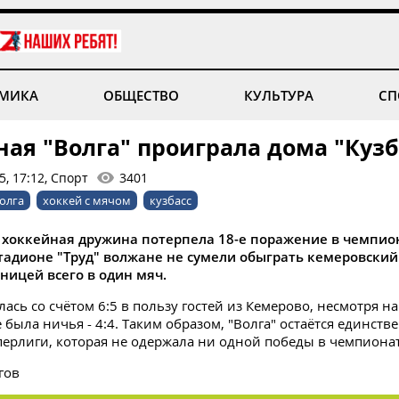
МИКА
ОБЩЕСТВО
КУЛЬТУРА
СП
ая "Волга" проиграла дома "Кузб
, 17:12, Спорт
3401
олга
хоккей с мячом
кузбасс
 хоккейная дружина потерпела 18-е поражение в чемпио
тадионе "Труд" волжане не сумели обыграть кемеровский 
зницей всего в один мяч.
ась со счётом 6:5 в пользу гостей из Кемерово, несмотря на 
 была ничья - 4:4. Таким образом, "Волга" остаётся единств
ерлиги, которая не одержала ни одной победы в чемпионат
гов