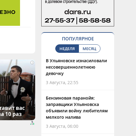
ПОПУЛЯРНОЕ
НЕДЕЛЯ
МЕСЯЦ
В Ульяновске изнасиловали
i
несовершеннолетнюю
девочку
3 Августа, 22:55
Бензиновая паранойя:
заправщики Ульяновска
тавит вас
объявили войну любителям
а 10 раз
мелкого налива
3 Августа, 06:00