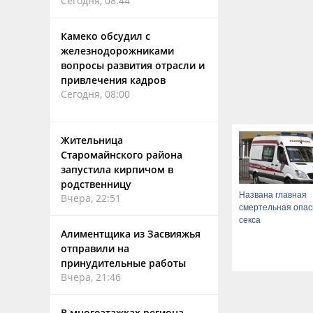
Сегодня, 08:44
Камеко обсудил с
железнодорожниками
вопросы развития отрасли и
привлечения кадров
Сегодня, 08:00
Жительница
Старомайнского района
запустила кирпичом в
родственницу
Названа главная
Вчера, 22:51
смертельная опас
секса
Алиментщика из Засвияжья
отправили на
принудительные работы
Вчера, 21:46
В многоэтажках региона