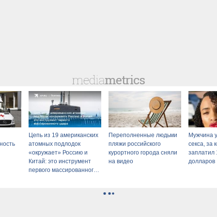
Цепь из 19 американских
Переполненные людьми
Мужчина у
ность
атомных подлодок
пляжи российского
секса, за
«окружает» Россию и
курортного города сняли
заплатил 
Китай: это инструмент
на видео
долларов
первого массированного
удара