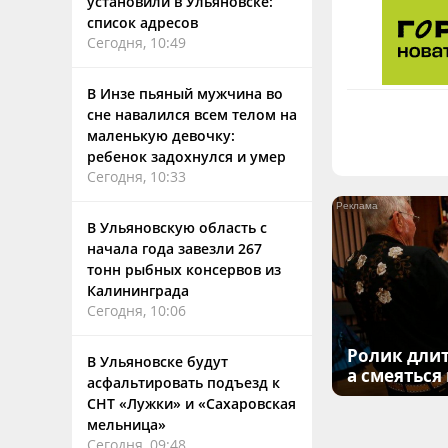
установили в Ульяновске:
список адресов
Сегодня, 10:49
В Инзе пьяный мужчина во
сне навалился всем телом на
маленькую девочку:
ребенок задохнулся и умер
Сегодня, 10:33
В Ульяновскую область с
начала года завезли 267
тонн рыбных консервов из
Калининграда
Сегодня, 10:06
Ролик длит
В Ульяновске будут
а смеяться
асфальтировать подъезд к
СНТ «Лужки» и «Сахаровская
мельница»
Сегодня, 09:48