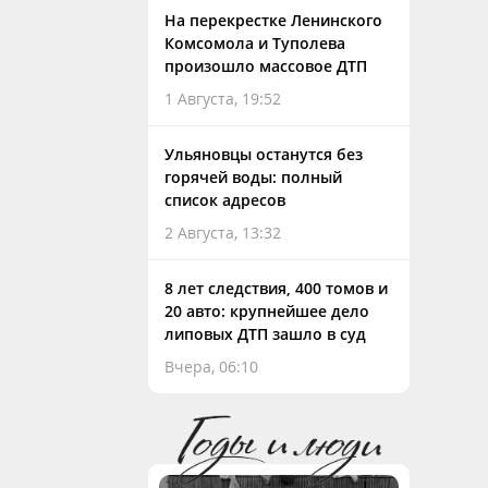
На перекрестке Ленинского
Комсомола и Туполева
произошло массовое ДТП
1 Августа, 19:52
Ульяновцы останутся без
горячей воды: полный
список адресов
2 Августа, 13:32
8 лет следствия, 400 томов и
20 авто: крупнейшее дело
липовых ДТП зашло в суд
Вчера, 06:10