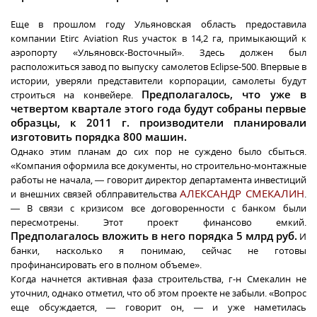
Еще в прошлом году Ульяновская область предоставила
компании Etirc Aviation Rus участок в 14,2 га, примыкающий к
аэропорту «Ульяновск-Восточный». Здесь должен был
расположиться завод по выпуску самолетов Eclipse-500. Впервые в
истории, уверяли представители корпорации, самолеты будут
Предполагалось, что уже в
строиться на конвейере.
четвертом квартале этого года будут собраны первые
образцы, к 2011 г. производители планировали
изготовить порядка 800 машин.
Однако этим планам до сих пор не суждено было сбыться.
«Компания оформила все документы, но строительно-монтажные
работы не начала, — говорит директор департамента инвестиций
АЛЕКСАНДР СМЕКАЛИН
и внешних связей облправительства
.
— В связи с кризисом все договоренности с банком были
пересмотрены. Этот проект финансово емкий.
Предполагалось вложить в него порядка 5 млрд руб.
И
банки, насколько я понимаю, сейчас не готовы
профинансировать его в полном объеме».
Когда начнется активная фаза строительства, г-н Смекалин не
уточнил, однако отметил, что об этом проекте не забыли. «Вопрос
еще обсуждается, — говорит он, — и уже наметилась