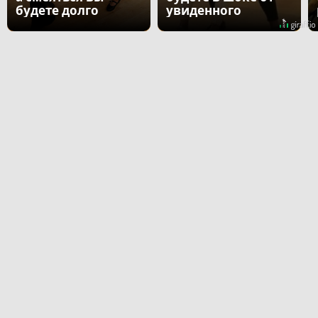
будете долго
увиденного