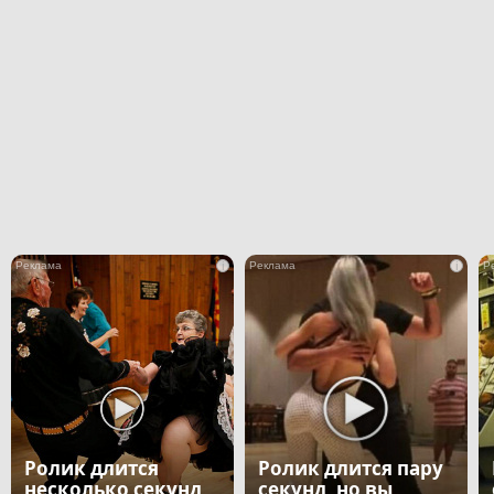
i
i
Ролик длится
Ролик длится пару
несколько секунд,
секунд, но вы