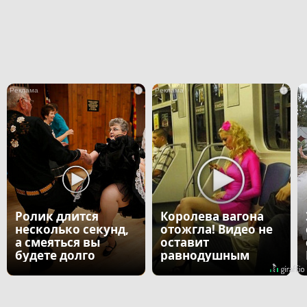
i
i
Ролик длится
Королева вагона
несколько секунд,
отожгла! Видео не
а смеяться вы
оставит
будете долго
равнодушным