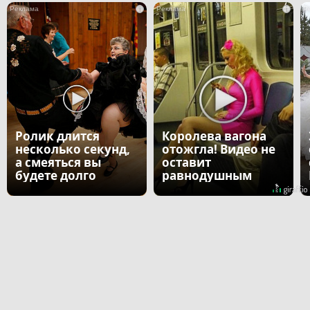
i
i
Ролик длится
Королева вагона
несколько секунд,
отожгла! Видео не
а смеяться вы
оставит
будете долго
равнодушным