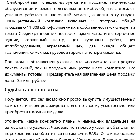
«Симбирск-Лада» специализируется на продаже, техническом
обслуживании и ремонте легковых автомобилей, что автосалон
успешно работает в настоящий момент, а долги отсутствуют.
«Имущественный комплекс включает 11 построек общей
площадью 11 808 м2, оформленных в собственность», - следует из
текста. Среди крупнейших построек - административно-сервисное
здание, сервисный центр, цех кузовных работ, цех
допоборудования, агрегатный цех, два склада общего
назначения, химсклад, грузовой гараж на четыре машины.
При этом в объявлении указано, что «возможна как продажа
пакета акций, так и продажа имущественного комплекса. Все
документы готовы». Предварительная заявленная цена продажи
доли - 35 млн. рублей.
Судьба салона не ясна
Получается, что сейчас можно просто выкупить имущественный
комплекс и перепрофилировать его по своему усмотрению, или
приобрести в компании долю.
Уточнить, какие конкретно планы у нынешних владельцев на
автосалон, не удалось. Человек, чей номер указан в объявлении,
порекомендовал обратиться на сам «АвтоВАЗ». О том же сказали
и по номерам «Симбирск-Лады» в Ульяновске. В свою очередь