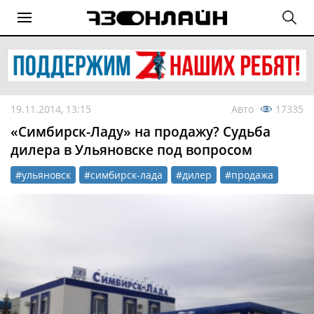
19.11.2014, 13:15
Авто
17335
«Симбирск-Ладу» на продажу? Судьба
дилера в Ульяновске под вопросом
#ульяновск
#симбирск-лада
#дилер
#продажа