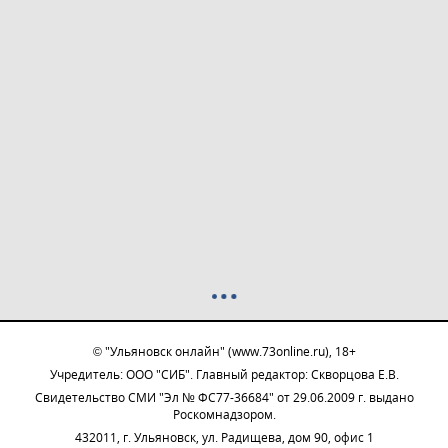
© "Ульяновск онлайн" (www.73online.ru), 18+
Учредитель: ООО "СИБ". Главный редактор: Скворцова Е.В.
Свидетельство СМИ "Эл № ФС77-36684" от 29.06.2009 г. выдано
Роскомнадзором.
432011, г. Ульяновск, ул. Радищева, дом 90, офис 1