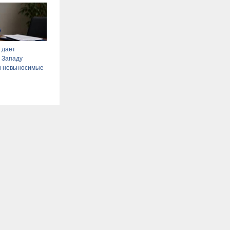
 дает
 Западу
и невыносимые