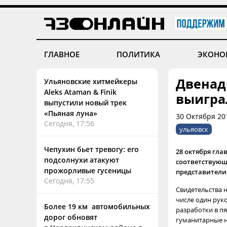
ГЛАВНОЕ
ПОЛИТИКА
ЭКОНО
Двенад
Ульяновские хитмейкеры
Aleks Ataman & Finik
выигра
выпустили новый трек
«Пьяная луна»
30 Октября 20
Сегодня, 17:56
ульяовск
Чепухин бьет тревогу: его
28 октября гл
подсолнухи атакуют
соответствующе
прожорливые гусеницы
представители
Сегодня, 17:55
Свидетельства 
числе один рук
Более 19 км автомобильных
разработки в п
дорог обновят
гуманитарные н