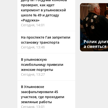
проверил, как идет
капремонт в ульяновской
школе № 49 и детсаду
«Радужка»
Сегодня, 14:01
На проспекте Гая запретили
Ролик длит
остановку транспорта
а смеяться
Сегодня, 13:46
В ульяновскую
психбольницу привезли
женские портреты
Сегодня, 13:27
В Ульяновске
заасфальтировали 45
участков, где проходили
земляные работы
Сегодня, 13:01