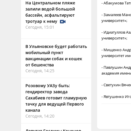
На Центральном пляже
- Абакумова Та
залили водой большой
- Замалеев Ман
бассейн, асфальтируют
университет»;
тротуар к нему
Сегодня, 15:01
- Идиатуллов А
университет»;
В Ульяновске будет работать
- Мищенко Андр
мобильный пункт
университет им
вакцинации собак и кошек
от бешенства
- Павлушин Анд
Сегодня, 14:25
академия имени
- Светухин Вяч
Розовому УАЗу быть:
гендиректор завода
- Явтушенко Иг
Сахабиев готовит гламурную
тачку для ведущей Первого
канала
Сегодня, 14:20
Депутат Госдумы Кононов