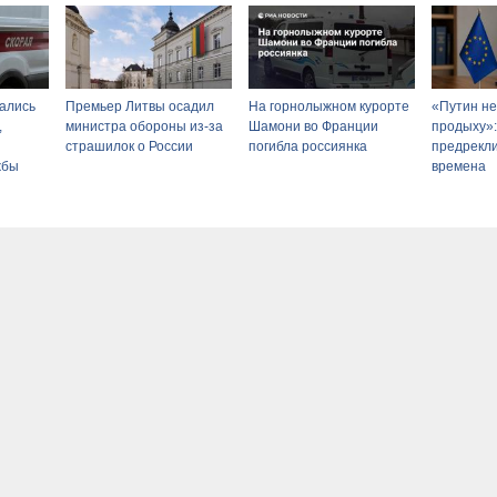
ались
Премьер Литвы осадил
На горнолыжном курорте
«Путин не
,
министра обороны из-за
Шамони во Франции
продыху»:
страшилок о России
погибла россиянка
предрекл
жбы
времена