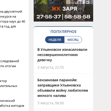
на двухлетний
онкурсе на
ктора наук до 40
в год, для
ПОПУЛЯРНОЕ
НЕДЕЛЯ
МЕСЯЦ
В Ульяновске изнасиловали
несовершеннолетнюю
девочку
сследований
 по итогам
3 Августа, 22:55
Бензиновая паранойя:
октор
заправщики Ульяновска
алительных
объявили войну любителям
мелкого налива
хнический
3 Августа, 06:00
работка методов