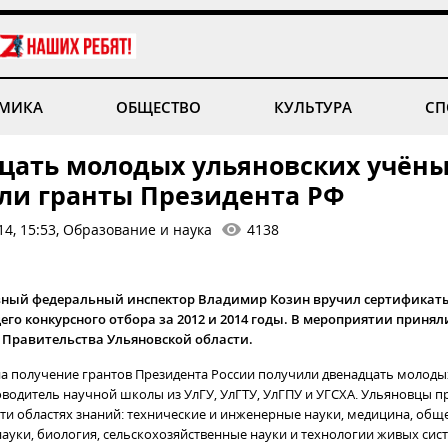
МИКА
ОБЩЕСТВО
КУЛЬТУРА
СП
цать молодых ульяновских учён
ли гранты Президента РФ
14, 15:53, Образование и наука
4138
авный федеральный инспектор Владимир Козин вручил сертификат
го конкурсного отбора за 2012 и 2014 годы. В мероприятии принял
 Правительства Ульяновской области.
на получение грантов Президента России получили двенадцать молодых
оводитель научной школы из УлГУ, УлГТУ, УлГПУ и УГСХА. Ульяновцы п
яти областях знаний: технические и инженерные науки, медицина, общ
ауки, биология, сельскохозяйственные науки и технологии живых сист