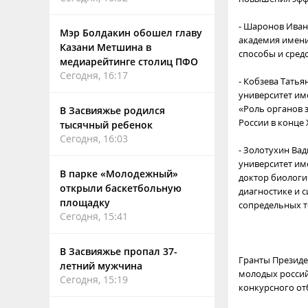
- Шаронов Иван
Мэр Болдакин обошел главу
академия имени
Казани Метшина в
способы и сред
медиарейтинге столиц ПФО
Сегодня, 16:17
- Кобзева Тать
университет им
«Роль органов 
В Засвияжье родился
России в конце 
тысячный ребенок
Сегодня, 16:03
- Золотухин Ва
университет им
В парке «Молодежный»
доктор биологи
открыли баскетбольную
диагностике и 
площадку
сопредельных т
Сегодня, 15:41
В Засвияжье пропал 37-
Гранты Президе
летний мужчина
молодых россий
Сегодня, 15:19
конкурсного от