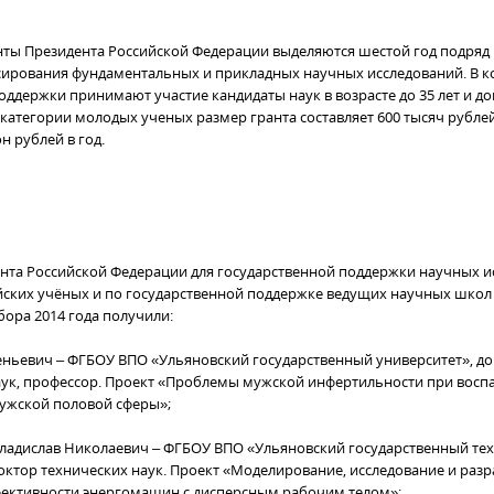
ты Президента Российской Федерации выделяются шестой год подряд 
сирования фундаментальных и прикладных научных исследований. В к
ддержки принимают участие кандидаты наук в возрасте до 35 лет и до
 категории молодых ученых размер гранта составляет 600 тысяч рублей 
н рублей в год.
нта Российской Федерации для государственной поддержки научных и
ских учёных и по государственной поддержке ведущих научных школ
бора 2014 года получили:
геньевич – ФГБОУ ВПО «Ульяновский государственный университет», д
ук, профессор. Проект «Проблемы мужской инфертильности при восп
ужской половой сферы»;
Владислав Николаевич – ФГБОУ ВПО «Ульяновский государственный те
доктор технических наук. Проект «Моделирование, исследование и раз
ективности энергомашин с дисперсным рабочим телом»;