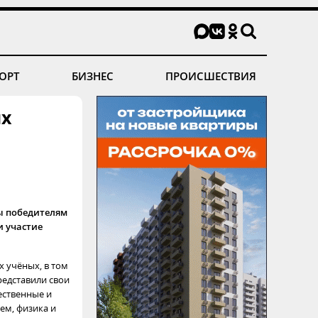
ОРТ
БИЗНЕС
ПРОИСШЕСТВИЯ
ых
ы победителям
и участие
 учёных, в том
редставили свои
ественные и
ем, физика и