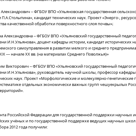
 Александрович – ФГБОУ ВПО «Ульяновская государственная сельскох
 П.А.Столыпина», кандидат технических наук. Проект «Энерго-, ресур
ства качественной обработки поверхностного слоя почвы»;
яна Александровна – ФГБОУ ВПО «Ульяновский государственный педаго
ени И.Н.Ульянова», доцент кафедры истории, кандидат исторических н
земского самоуправления в развитии мелкого и среднего предпринима
XIX — начале XX вв. (на материалах Среднего Поволжья)»
дим Викторович – ФГБОУ ВПО «Ульяновский государственный педагоги
ени И.Н.Ульянова», руководитель научной школы, профессор кафедры
ческих наук. Проект «Морфологические и молекулярно-генетические 
систематике отдельных экономически важных групп чешуекрылых Рос
ерриторий».
нта Российской Федерации для государственной поддержки научных и
ских учёных и по государственной поддержке ведущих научных школ
бора 2012 года получили: