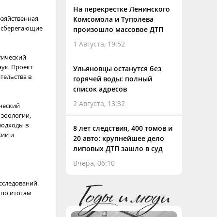
На перекрестке Ленинского
озяйственная
Комсомола и Туполева
сосберегающие
произошло массовое ДТП
1 Августа, 19:52
гический
аук. Проект
Ульяновцы останутся без
тельства в
горячей воды: полный
список адресов
2 Августа, 13:32
ческий
 зоологии,
подходы в
8 лет следствия, 400 томов и
сии и
20 авто: крупнейшее дело
липовых ДТП зашло в суд
Вчера, 06:10
сследований
 по итогам