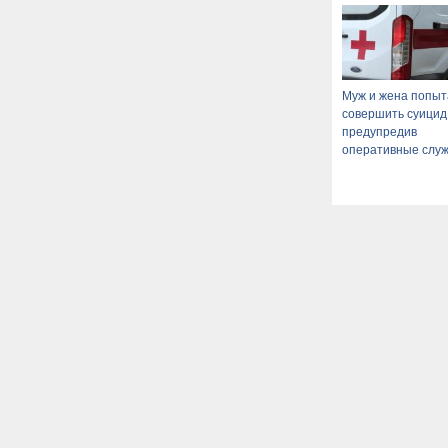
Муж и жена попыт
совершить суицид
предупредив
оперативные слу