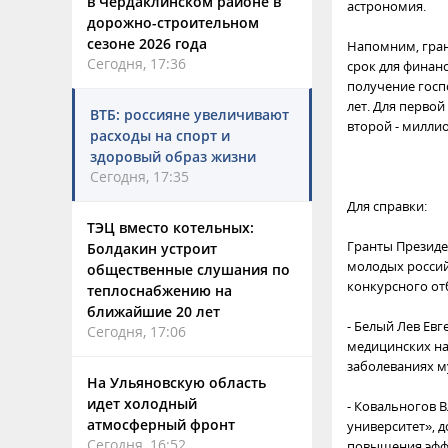
в Чердаклинском районе в
астрономия.
дорожно-строительном
сезоне 2026 года
Напомним, гран
Сегодня, 17:36
срок для финан
получение госпо
лет. Для первой
ВТБ: россияне увеличивают
второй - миллио
расходы на спорт и
здоровый образ жизни
Сегодня, 17:35
Для справки:
ТЭЦ вместо котельных:
Гранты Президе
Болдакин устроит
молодых россий
общественные слушания по
конкурсного от
теплоснабжению на
ближайшие 20 лет
- Белый Лев Ев
Сегодня, 17:06
медицинских на
заболеваниях м
На Ульяновскую область
идет холодный
- Ковальногов 
атмосферный фронт
университет», 
Сегодня, 16:52
повышения эфф