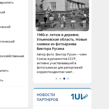
ерситет»;
кий
ический
1980-е: летом в деревне,
Ульяновская область. Новые
огический
снимки из фотоархива
Виктора Русина
Автор фото: Виктор Русин – член
кохозяйственная
Союза журналистов СССР,
активно участвовавший в
фотосъемках для репортажей
итет»;
корреспондентов газет...
т».
НОВОСТИ
ПАРТНЕРОВ