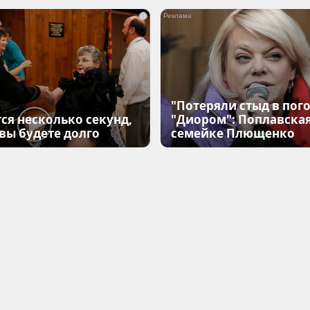
i
"Потеряли стыд в пого
ся несколько секунд,
"Диором": Поплавска
 вы будете долго
семейке Плющенко