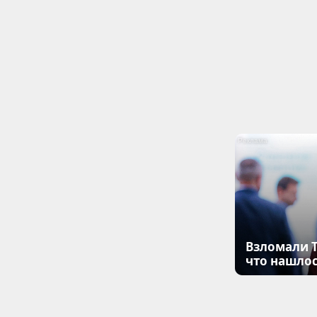
Взломали T
что нашлос