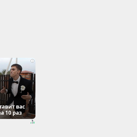
i
тавит вас
а 10 раз