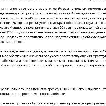
Министерства сельского, лесного хозяйства и природных ресурсов рег
года планируется приступить к реализации второй очереди инвестпрое
свинокомплекса на 2400 голов с замкнутым циклом производства и ко
. Напомним, проект реализуется в селе Красноборск Тереньгульского 
ласти. Мощность предприятия составит 50 тысяч товарных свиней в го
а на 1260 продуктивных свиноматок успешно реализована и запущена
ода. Предприятие рассчитано на производство свинины в объеме около
 30 тысяч голов.
ремя определена площадка для реализации второй очереди проекта. 
нные с обеспечением земельного участка соответствующей инфраструкт
оснабжением, а также подъездными путями», - пояснил заместитель Пре
- Министр сельского, лесного хозяйства и природных ресурсов региона
регионального Правительства проекту ООО «РОС-Бекон» присвоен ст
стиционного проекта Ульяновской области.
говые поступления в бюджеты всех уровней при выходе предприятия