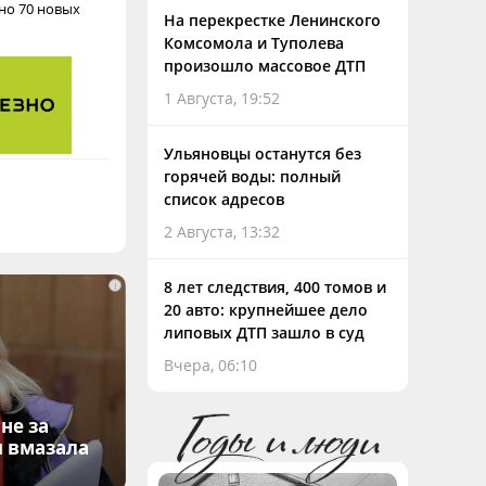
ано 70 новых
На перекрестке Ленинского
Комсомола и Туполева
произошло массовое ДТП
1 Августа, 19:52
Ульяновцы останутся без
горячей воды: полный
список адресов
2 Августа, 13:32
8 лет следствия, 400 томов и
i
20 авто: крупнейшее дело
липовых ДТП зашло в суд
Вчера, 06:10
не за
я вмазала