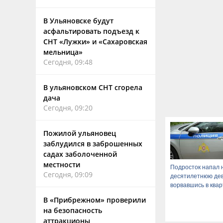
В Ульяновске будут
асфальтировать подъезд к
СНТ «Лужки» и «Сахаровская
мельница»
Сегодня, 09:48
В ульяновском СНТ сгорела
дача
Сегодня, 09:20
Пожилой ульяновец
заблудился в заброшенных
садах заболоченной
местности
Подросток напал 
Сегодня, 09:09
десятилетнюю дев
ворвавшись в ква
В «Прибрежном» проверили
на безопасность
аттракционы