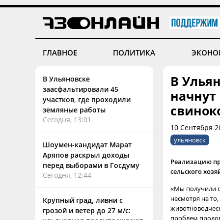
ГЛАВНОЕ
ПОЛИТИКА
ЭКОНО
В Ульян
В Ульяновске
заасфальтировали 45
начнут
участков, где проходили
свинок
земляные работы
Сегодня, 13:01
10 Сентября 2
ульяновск
Шоумен-кандидат Марат
Аряпов раскрыл доходы
Реализацию пр
перед выборами в Госдуму
сельского хозя
Сегодня, 12:44
«Мы получили с
несмотря на то
Крупный град, ливни с
животноводческ
грозой и ветер до 27 м/с:
проблем продов