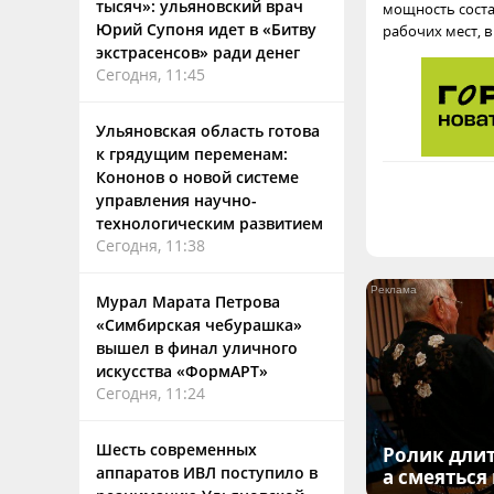
тысяч»: ульяновский врач
мощность состав
Юрий Супоня идет в «Битву
рабочих мест, в
экстрасенсов» ради денег
Сегодня, 11:45
Ульяновская область готова
к грядущим переменам:
Кононов о новой системе
управления научно-
технологическим развитием
Сегодня, 11:38
Мурал Марата Петрова
«Симбирская чебурашка»
вышел в финал уличного
искусства «ФормАРТ»
Сегодня, 11:24
Шесть современных
Ролик длит
аппаратов ИВЛ поступило в
а смеяться