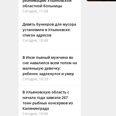
реанимацию Ульяновской
областной больницы
Сегодня, 11:08
Девять бункеров для мусора
установили в Ульяновске:
список адресов
Сегодня, 10:49
В Инзе пьяный мужчина во
сне навалился всем телом на
маленькую девочку:
ребенок задохнулся и умер
Сегодня, 10:33
В Ульяновскую область с
начала года завезли 267
тонн рыбных консервов из
Калининграда
Сегодня, 10:06