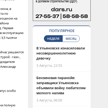
иона, в
кта по
рмоцехом на
района
д. Первая
ПОПУЛЯРНОЕ
 в эксплуатацию
 3,5 тысячи
НЕДЕЛЯ
МЕСЯЦ
В Ульяновске изнасиловали
Сейчас решаются
несовершеннолетнюю
урой - газо-,
девочку
дседателя
3 Августа, 22:55
 Александр
Бензиновая паранойя:
заправщики Ульяновска
объявили войну любителям
атус особо
мелкого налива
3 Августа, 06:00
 на полную