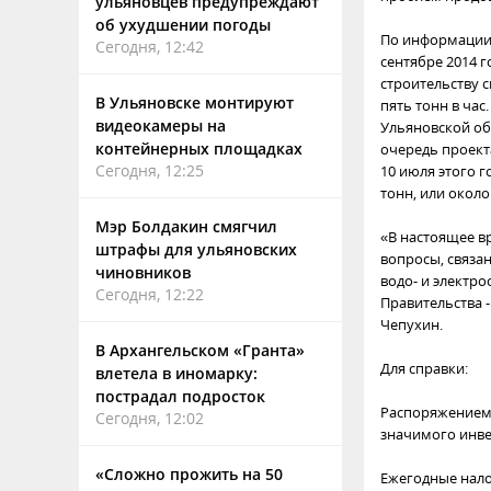
ульяновцев предупреждают
об ухудшении погоды
По информации 
Сегодня, 12:42
сентябре 2014 
строительству 
В Ульяновске монтируют
пять тонн в час
видеокамеры на
Ульяновской об
контейнерных площадках
очередь проект
Сегодня, 12:25
10 июля этого г
тонн, или около
Мэр Болдакин смягчил
«В настоящее в
штрафы для ульяновских
вопросы, связа
чиновников
водо- и электр
Сегодня, 12:22
Правительства 
Чепухин.
В Архангельском «Гранта»
Для справки:
влетела в иномарку:
пострадал подросток
Распоряжением 
Сегодня, 12:02
значимого инве
«Сложно прожить на 50
Ежегодные нало