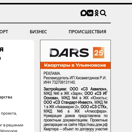
ОРТ
БИЗНЕС
ПРОИСШЕСТВИЯ
я
о
ерства
 проекта,
аг в решении
 Морозов.