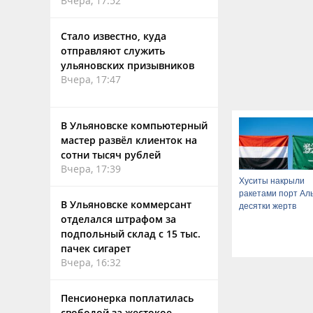
Вчера, 17:52
Стало известно, куда
отправляют служить
ульяновских призывников
Вчера, 17:47
В Ульяновске компьютерный
мастер развёл клиенток на
сотни тысяч рублей
Вчера, 17:39
Хуситы накрыли
ракетами порт Ал
В Ульяновске коммерсант
десятки жертв
отделался штрафом за
подпольный склад с 15 тыс.
пачек сигарет
Вчера, 16:32
Пенсионерка поплатилась
свободой за жестокое