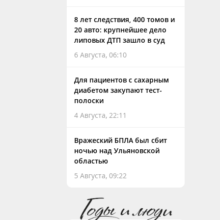
8 лет следствия, 400 томов и
20 авто: крупнейшее дело
липовых ДТП зашло в суд
6 Августа, 06:10
Для пациентов с сахарным
диабетом закупают тест-
полоски
4 Августа, 22:11
Вражеский БПЛА был сбит
ночью над Ульяновской
областью
5 Августа, 09:22