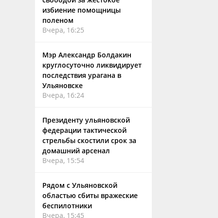
избиение помощницы
поленом
Вчера, 16:25
Мэр Александр Болдакин
круглосуточно ликвидирует
последствия урагана в
Ульяновске
Вчера, 16:24
Президенту ульяновской
федерации тактической
стрельбы скостили срок за
домашний арсенал
Вчера, 15:54
Рядом с Ульяновской
областью сбиты вражеские
беспилотники
Вчера, 15:45