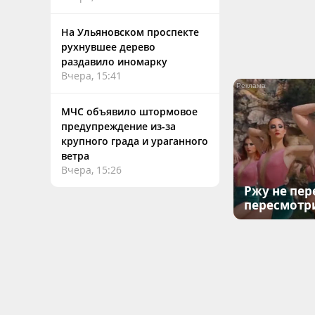
На Ульяновском проспекте
рухнувшее дерево
раздавило иномарку
Вчера, 15:41
МЧС объявило штормовое
предупреждение из-за
крупного града и ураганного
ветра
Вчера, 15:26
Ржу не пер
пересмотр