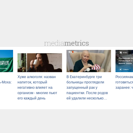
Хуже алкоголя: назван
В Екатеринбурге три
Россияна
ь-Моха:
напиток, который
больницы проглядели
готовитьс
негативно влияет на
запущенный рак у
заранее: 
организм - многие пьют
пациентки. После родов
его каждый день
ей удалили несколько
органов