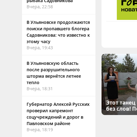
рыбака Садовникова
Вчера, 22:58
В Ульяновске продолжаются
поиски пропавшего блогера
Садовникова: что известно к
этому часу
Вчера, 19:43
В Ульяновскую область
после разрушительного
шторма вернётся летнее
тепло
Вчера, 18:31
Этот танец
Губернатор Алексей Русских
без слов! 
проверил капремонт
соцучреждений и дорог в
Павловском районе
Вчера, 18:19