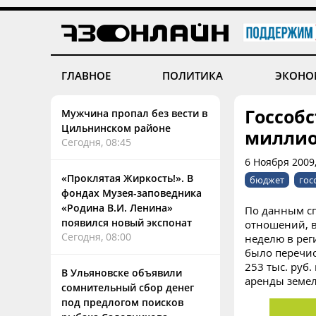
ГЛАВНОЕ
ПОЛИТИКА
ЭКОНО
Госсоб
Мужчина пропал без вести в
Цильнинском районе
милли
Сегодня, 08:45
6 Ноября 2009
«Проклятая Жиркость!». В
бюджет
гос
фондах Музея-заповедника
«Родина В.И. Ленина»
По данным сп
появился новый экспонат
отношений, в
Сегодня, 08:00
неделю в рег
было перечис
253 тыс. руб.
В Ульяновске объявили
аренды земел
сомнительный сбор денег
под предлогом поисков