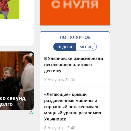
ПОПУЛЯРНОЕ
НЕДЕЛЯ
МЕСЯЦ
i
В Ульяновске изнасиловали
несовершеннолетнюю
девочку
3 Августа, 22:55
«Летающие» крыши,
ко секунд,
раздавленные машины и
долго
сорванный рок-фестиваль:
мощный ураган разгромил
Ульяновск
8 Августа, 15:40