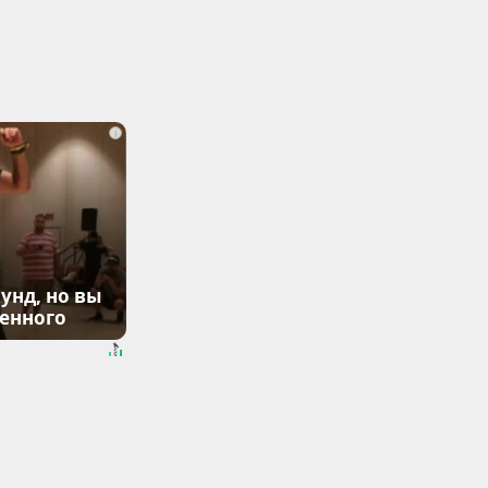
i
унд, но вы
денного