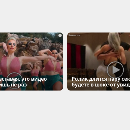
i
еставая, это видео
Ролик длится пару сек
ишь не раз
будете в шоке от уви