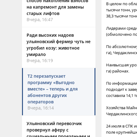
способ накопления взносов
В целом по обла
на капремонт для замены
тысячи тонн, ур
старых лифтов
38,3 тысячи тон
Вчера, 16:47
Лидерами среди
(обмолочено по
Ради высоких надоев
ульяновский фермер чуть не
По абсолютному
угробил козу: животное
га), Чердаклинск
умирало
Вчера, 16:19
Наивысшая урожа
га) районах.
Т2 перезапускает
программу «Выгодно
По информации 
вместе» – теперь и для
подходит к зав
абонентов других
составила 14,1 т
операторов
Вчера, 16:14
Хозяйства Майн
Чердаклинского
Ульяновский перевозчик
24 июля в СПК 
провернул аферу с
поле крупнейше
социальными проездными и