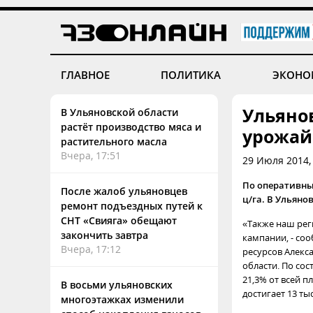
ГЛАВНОЕ
ПОЛИТИКА
ЭКОНО
Ульяно
В Ульяновской области
растёт производство мяса и
урожай
растительного масла
Вчера, 17:51
29 Июля 2014,
По оперативным
После жалоб ульяновцев
ц/га. В Ульянов
ремонт подъездных путей к
СНТ «Свияга» обещают
«Также наш рег
закончить завтра
кампании, - со
Вчера, 17:12
ресурсов Алекс
области. По со
21,3% от всей 
В восьми ульяновских
достигает 13 ты
многоэтажках изменили