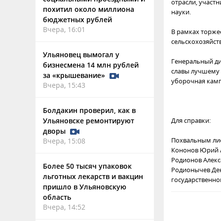
отрасли, участ
похитил около миллиона
науки.
бюджетных рублей
Вчера, 16:01
В рамках торже
сельскохозяйст
Ульяновец вымогал у
Генеральный ди
бизнесмена 14 млн рублей
славы лучшему 
за «крышевание»
уборочная камп
Вчера, 15:43
Болдакин проверил, как в
Ульяновске ремонтируют
Для справки:
дворы
Похвальным лис
Вчера, 15:08
Кононов Юрий А
Родионов Алекс
Более 50 тысяч упаковок
Родионычев Ден
льготных лекарств и вакцин
государственно
пришло в Ульяновскую
область
Вчера, 14:52