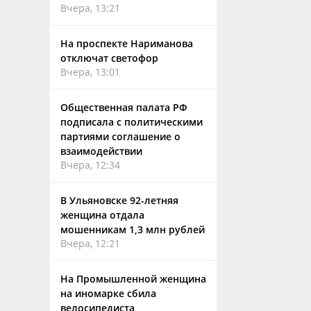
Вчера, 13:21
На проспекте Нариманова
отключат светофор
Вчера, 13:01
Общественная палата РФ
подписала с политическими
партиями соглашение о
взаимодействии
Вчера, 12:34
В Ульяновске 92-летняя
женщина отдала
мошенникам 1,3 млн рублей
Вчера, 12:21
На Промышленной женщина
на иномарке сбила
велосипедиста