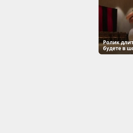
Ролик длит
будете в ш