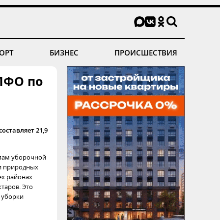
ОРТ
БИЗНЕС
ПРОИСШЕСТВИЯ
 ПФО по
оставляет 21,9
мпам уборочной
 и природных
ех районах
таров. Это
 уборки