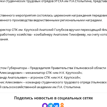
ники студенческих трудовых отрядов УГСХА им П.А.Столыпина, предста
ственного мероприятия состоялась церемония награждения передови
венного производства ведомственными региональными наградами.
ректор СПК им. Крупской Анатолий Голубков вручил переходящий Фл
работнику хозяйства - комбайнеру Анатолию Тимофееву, на счету кото
ания.
том Губернатора – Председателя Правительства Ульяновской области
лександрович – механизатор СПК «им.Н.К. Крупской»;
андр Анатольевич – агроном СПК «им.Н.К. Крупской»;
ис Алексеевич – командир студенческого трудового отряда Ульяновс
й сельскохозяйственной академии им.П.А. Столыпина.
Поделись новостью в социальных сетях