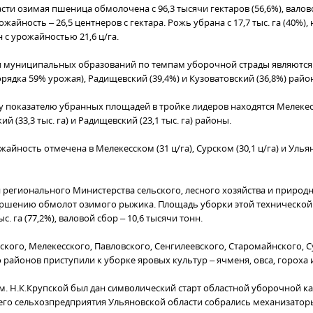
сти озимая пшеница обмолочена с 96,3 тысячи гектаров (56,6%), валово
ожайность – 26,5 центнеров с гектара. Рожь убрана с 17,7 тыс. га (40%)
н с урожайностью 21,6 ц/га.
 муниципальных образований по темпам уборочной страды являются
рядка 59% урожая), Радищевский (39,4%) и Кузоватовский (36,8%) райо
 показателю убранных площадей в тройке лидеров находятся Мелекесск
ий (33,3 тыс. га) и Радищевский (23,1 тыс. га) районы.
йность отмечена в Мелекесском (31 ц/га), Сурском (30,1 ц/га) и Ульян
регионального Министерства сельского, лесного хозяйства и природн
ершению обмолот озимого рыжика. Площадь уборки этой технической
ыс. га (77,2%), валовой сбор – 10,6 тысячи тонн.
ского, Мелекесского, Павловского, Сенгилеевского, Старомайнского, С
 районов приступили к уборке яровых культур – ячменя, овса, гороха 
им. Н.К.Крупской был дан символический старт областной уборочной к
го сельхозпредприятия Ульяновской области собрались механизатор