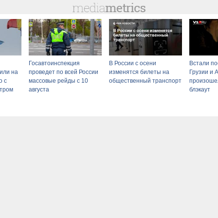
Госавтоинспекция
В России с осени
Встали по
или на
проведет по всей России
изменятся билеты на
Грузии и 
о с
массовые рейды с 10
общественный транспорт
произоше
стром
августа
блэкаут