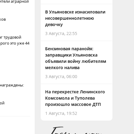
вители аграрной
В Ульяновске изнасиловали
несовершеннолетнюю
ков
девочку
3 Августа, 22:55
аг трудовой
рого это уже 44
Бензиновая паранойя:
заправщики Ульяновска
объявили войну любителям
мелкого налива
3 Августа, 06:00
 награждены:
На перекрестке Ленинского
Комсомола и Туполева
кой
произошло массовое ДТП
1 Августа, 19:52