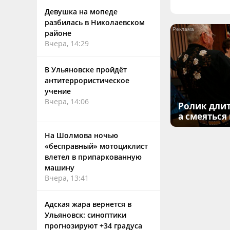
Девушка на мопеде
разбилась в Николаевском
районе
Вчера, 14:29
В Ульяновске пройдёт
антитеррористическое
учение
Вчера, 14:06
Ролик длит
а смеяться
На Шолмова ночью
«бесправный» мотоциклист
влетел в припаркованную
машину
Вчера, 13:41
Адская жара вернется в
Ульяновск: синоптики
прогнозируют +34 градуса