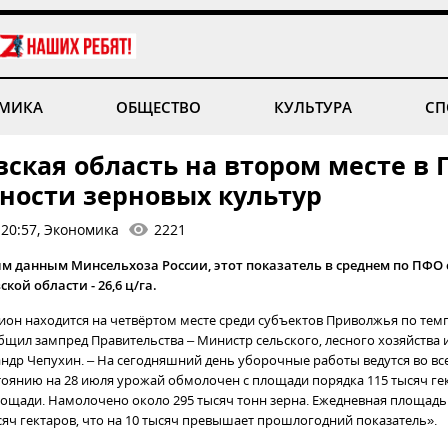
МИКА
ОБЩЕСТВО
КУЛЬТУРА
СП
вская область на втором месте в
ности зерновых культур
 20:57, Экономика
2221
 данным Минсельхоза России, этот показатель в среднем по ПФО с
ской области - 26,6 ц/га.
ион находится на четвёртом месте среди субъектов Приволжья по те
общил зампред Правительства – Министр сельского, лесного хозяйства
андр Чепухин. – На сегодняшний день уборочные работы ведутся во вс
стоянию на 28 июля урожай обмолочен с площади порядка 115 тысяч гек
площади. Намолочено около 295 тысяч тонн зерна. Ежедневная площадь
сяч гектаров, что на 10 тысяч превышает прошлогодний показатель».