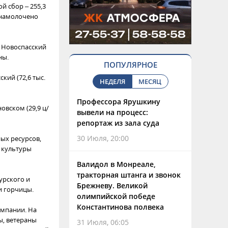
й сбор – 255,3
, намолочено
 Новоспасский
ны.
ПОПУЛЯРНОЕ
ий (72,6 тыс.
НЕДЕЛЯ
МЕСЯЦ
Профессора Ярушкину
овском (29,9 ц/
вывели на процесс:
репортаж из зала суда
30 Июля, 20:00
ых ресурсов,
 культуры
Валидол в Монреале,
тракторная штанга и звонок
урского и
Брежневу. Великой
и горчицы.
олимпийской победе
Константинова полвека
ампании. На
ы, ветераны
31 Июля, 06:05