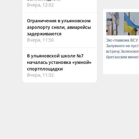
Вчера, 12:02
Ограничения в ульяновском
аэропорту сняли, авиарейсы
задерживаются
Вчера, 11:50
Экс-главкома ВСУ
Залужного не пуст
встречу Зеленског
В ульяновской школе №7
британским мини
началась установка «умной»
спортплощадки
Вчера, 11:32