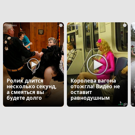
i
i
Ролик длится
Королева вагона
несколько секунд,
отожгла! Видео не
а смеяться вы
оставит
будете долго
равнодушным