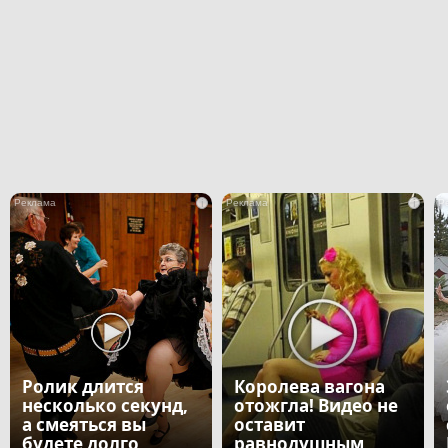
i
i
Ролик длится
Королева вагона
несколько секунд,
отожгла! Видео не
а смеяться вы
оставит
будете долго
равнодушным