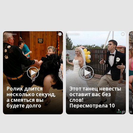
i
i
Ролик длится
Этот танец невесты
несколько секунд,
оставит вас без
а смеяться вы
слов!
будете долго
Пересмотрела 10
раз