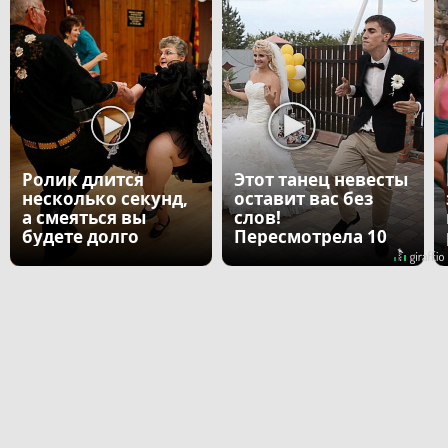
Ролик длится
Этот танец невесты
несколько секунд,
оставит вас без
а смеяться вы
слов!
будете долго
Пересмотрела 10
раз