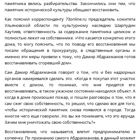
памятника велись разбирательства. Закончились они тем, что
памятник исторической культуры обещают восстановить.
Как пояснил корреспонденту 73online.ru председатель комитета
Ульяновской области по культурному наследию Шарпудин
Хаутиев, ответственность за содержание памятника целиком и
полностью лежит на собственнике. «Что касается конкретно этого
дома, то могу пояснить, что по поводу его восстановления мы
писали обращения в прокуратуру, в следственные органы и
именно эти меры привели к тому, что Дамир Абдрахманов готов
восстанавливать сгоревший дом».
Сам Дамир Абдрахманов говорит о том, что и без надзорных
органов намеревался сделать это. «Когда я покупал этот участок
вместе с домом, то понимал, что мне придется его
восстанавливать, в таком ужасном состоянии находился объект. А
когда в доме произошел пожар, и пошли разговоры о том, что я
сам сжег свою собственность, то решил, что сделаю все для того,
чтобы исторический памятник снова появился в городе. Тогда
многое чего еще говорили...Но вы же понимаете, что это ерунда.
Зачем мне уничтожать свою собственность?»
Восстановление, что называется, влетит предпринимателю в
копеечку. По признанию самого Абдрахманова, в данный момент