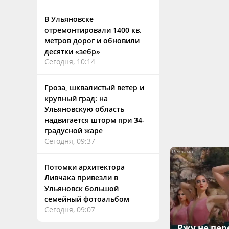
В Ульяновске
отремонтировали 1400 кв.
метров дорог и обновили
десятки «зебр»
Сегодня, 10:14
Гроза, шквалистый ветер и
крупный град: на
Ульяновскую область
надвигается шторм при 34-
градусной жаре
Сегодня, 09:37
Потомки архитектора
Ливчака привезли в
Ульяновск большой
семейный фотоальбом
Сегодня, 09:07
Ржу не пер