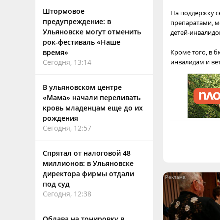
Штормовое
На поддержку с
предупреждение: в
препаратами, м
Ульяновске могут отменить
детей-инвалидов
рок-фестиваль «Наше
время»
Кроме того, в 
Сегодня, 13:14
инвалидам и ве
В ульяновском центре
«Мама» начали переливать
кровь младенцам еще до их
рождения
Сегодня, 12:57
Спрятал от налоговой 48
миллионов: в Ульяновске
директора фирмы отдали
под суд
Сегодня, 12:38
Облава на тонировку в