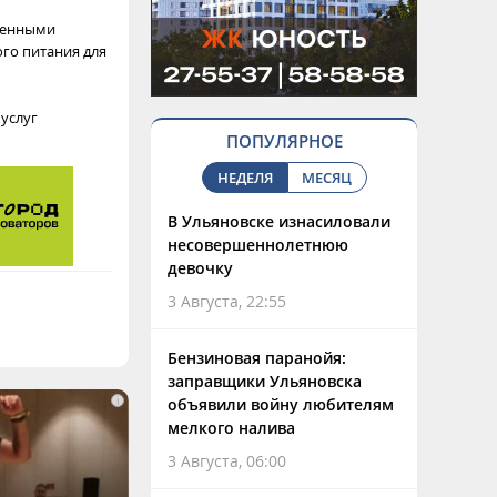
твенными
го питания для
услуг
ПОПУЛЯРНОЕ
НЕДЕЛЯ
МЕСЯЦ
В Ульяновске изнасиловали
несовершеннолетнюю
девочку
3 Августа, 22:55
Бензиновая паранойя:
заправщики Ульяновска
i
объявили войну любителям
мелкого налива
3 Августа, 06:00