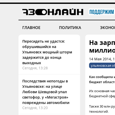
ГЛАВНОЕ
ПОЛИТИКА
ЭКОНО
На зар
Пересидеть не удастся:
обрушившийся на
милли
Ульяновск мощный шторм
задержится до конца
14 Мая 2014, 1
выходных
ульяновская о
Сегодня, 13:28
Как сообщила 
Последствия непогоды в
бюджет области
Ульяновске: на улице
Их основная ча
Любови Шевцовой упал
бюджетной сфе
светофор, у «Мегастроя»
повреждены автомобили
Также 30 млн р
Сегодня, 13:20
технологий.