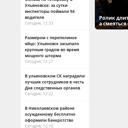
Ульяновске: за сутки
инспекторы поймали 94
водителя
Ролик длит
Сегодня, 12:33
а смеяться
Размером с перепелиное
яйцо: Ульяновск засыпало
крупным градом во время
мощного шторма
Сегодня, 12:27
В ульяновском СК наградили
лучших сотрудников в честь
Дня следственных органов
Сегодня, 12:22
В Николаевском районе
осужденному бесплатно
оформили банкротство
Сегодня, 12:10