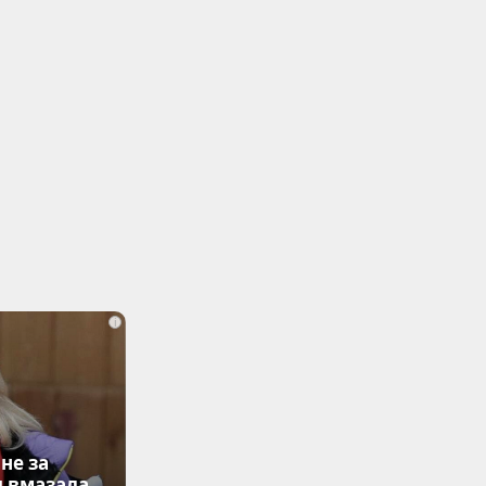
i
не за
я вмазала