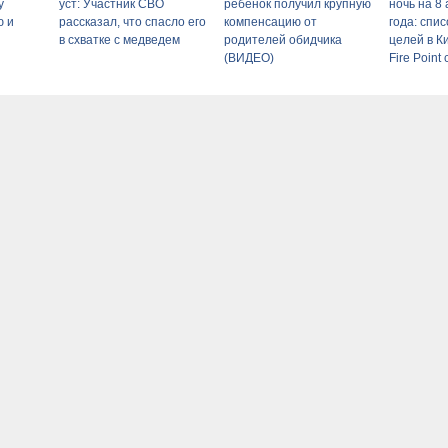
у
уст: Участник СВО
ребенок получил крупную
ночь на 8 
ю и
рассказал, что спасло его
компенсацию от
года: спи
в схватке с медведем
родителей обидчика
целей в К
(ВИДЕО)
Fire Point
"Фламинго