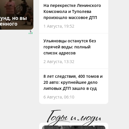
На перекрестке Ленинского
Комсомола и Туполева
унд, но вы
произошло массовое ДТП
денного
1 Августа, 19:52
Ульяновцы останутся без
горячей воды: полный
список адресов
2 Августа, 13:32
8 лет следствия, 400 томов и
20 авто: крупнейшее дело
липовых ДТП зашло в суд
6 Августа, 06:10