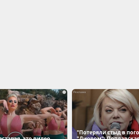
i
"Потеряли стыд в пого
еставая, это видео
"Диором": Поплавска