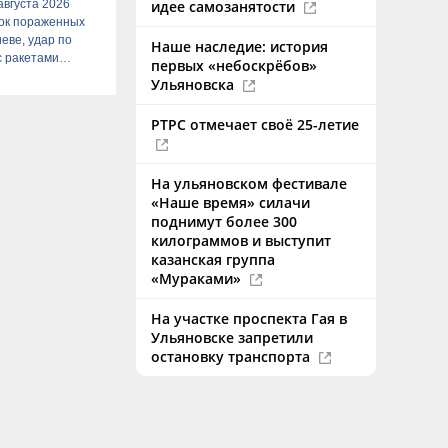
августа 2026
идее самозанятости
сок пораженных
иеве, удар по
Наше наследие: история
 с ракетами
первых «небоскрёбов»
"
Ульяновска
РТРС отмечает своё 25-летие
На ульяновском фестивале
«Наше время» силачи
поднимут более 300
килограммов и выступит
казанская группа
«Мураками»
На участке проспекта Гая в
Ульяновске запретили
остановку транспорта