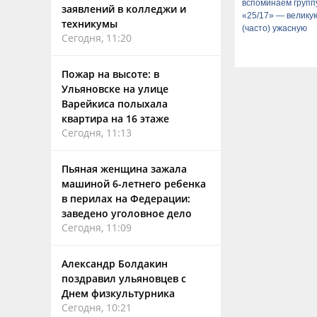
вспоминаем групп
заявлений в колледжи и
«25/17» — велику
техникумы
(часто) ужасную
Сегодня, 11:20
Пожар на высоте: в
Ульяновске на улице
Варейкиса полыхала
квартира на 16 этаже
Сегодня, 11:13
Пьяная женщина зажала
машиной 6-летнего ребенка
в перилах на Федерации:
заведено уголовное дело
Сегодня, 11:09
Александр Болдакин
поздравил ульяновцев с
Днем физкультурника
Сегодня, 10:21