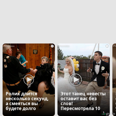
i
i
Ролик длится
Этот танец невесты
несколько секунд,
оставит вас без
а смеяться вы
слов!
будете долго
Пересмотрела 10
раз