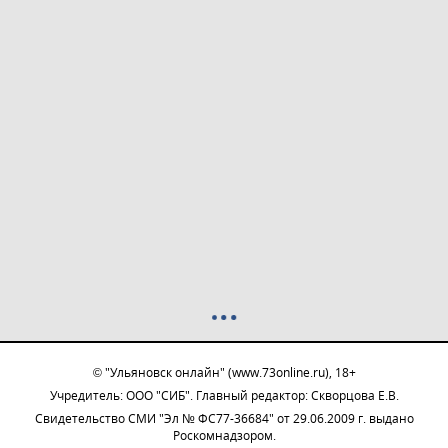
© "Ульяновск онлайн" (www.73online.ru), 18+
Учредитель: ООО "СИБ". Главный редактор: Скворцова Е.В.
Свидетельство СМИ "Эл № ФС77-36684" от 29.06.2009 г. выдано
Роскомнадзором.