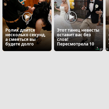
Ролик длится
Этот танец невесты
несколько секунд,
оставит вас без
а смеяться вы
слов!
будете долго
Пересмотрела 10
раз