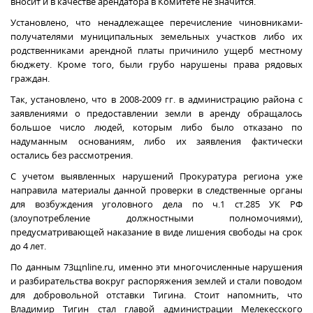
вносит и в качестве арендатора в Комитете не значится.
Установлено, что ненадлежащее перечисление чиновниками-
получателями муниципальных земельных участков либо их
родственниками арендной платы причинило ущерб местному
бюджету. Кроме того, были грубо нарушены права рядовых
граждан.
Так, установлено, что в 2008-2009 гг. в администрацию района с
заявлениями о предоставлении земли в аренду обращалось
большое число людей, которым либо было отказано по
надуманным основаниям, либо их заявления фактически
остались без рассмотрения.
С учетом выявленных нарушений Прокуратура региона уже
направила материалы данной проверки в следственные органы
для возбуждения уголовного дела по ч.1 ст.285 УК РФ
(злоупотребление должностными полномочиями),
предусматривающей наказание в виде лишения свободы на срок
до 4 лет.
По данным 73щnline.ru, именно эти многочисленные нарушения
и разбирательства вокруг распоряжения землей и стали поводом
для добровольной отставки Тигина. Стоит напомнить, что
Владимир Тигин стал главой администрации Мелекесского