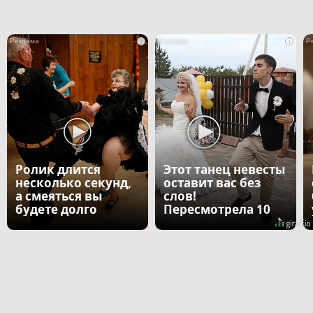
i
i
Ролик длится
Этот танец невесты
несколько секунд,
оставит вас без
а смеяться вы
слов!
будете долго
Пересмотрела 10
раз