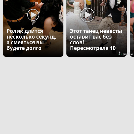
Ролик длится
Этот танец невесты
несколько секунд,
оставит вас без
а смеяться вы
слов!
будете долго
Пересмотрела 10
раз