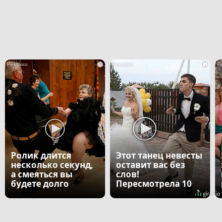
i
i
Ролик длится
Этот танец невесты
несколько секунд,
оставит вас без
а смеяться вы
слов!
будете долго
Пересмотрела 10
раз