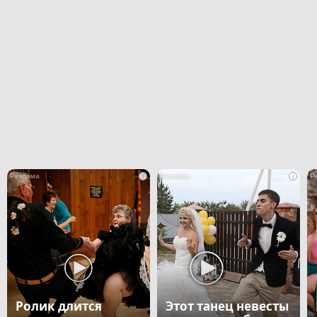
i
i
Ролик длится
Этот танец невесты