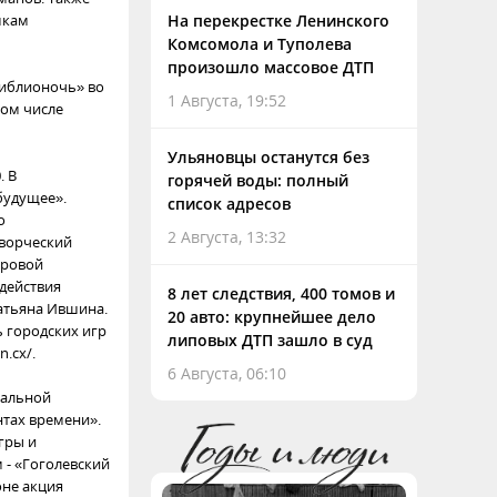
мкам
На перекрестке Ленинского
Комсомола и Туполева
произошло массовое ДТП
Библионочь» во
1 Августа, 19:52
том числе
Ульяновцы останутся без
. В
горячей воды: полный
будущее».
список адресов
о
2 Августа, 13:32
творческий
ировой
действия
8 лет следствия, 400 томов и
Татьяна Ившина.
20 авто: крупнейшее дело
 городских игр
липовых ДТП зашло в суд
.cx/.
6 Августа, 06:10
ральной
нтах времени».
гры и
 - «Гоголевский
оне акция