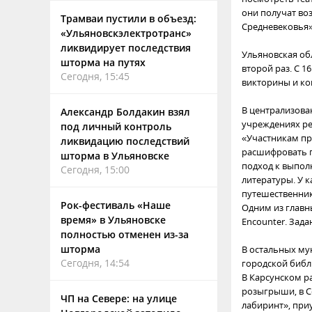
они получат во
Трамваи пустили в объезд:
Средневековья»
«Ульяновскэлектротранс»
ликвидирует последствия
Ульяновская об
шторма на путях
второй раз. С 1
Сегодня, 15:45
викторины и ко
В централизован
Александр Болдакин взял
учреждениях ре
под личный контроль
«Участникам пр
ликвидацию последствий
расшифровать г
шторма в Ульяновске
подход к выпол
Сегодня, 15:00
литературы. У 
путешественник
Рок-фестиваль «Наше
Одним из главн
время» в Ульяновске
Encounter. Зада
полностью отменен из-за
шторма
В остальных мун
Сегодня, 14:54
городской библ
В Карсунском р
розыгрыши, в С
ЧП на Севере: на улице
лабиринт», при