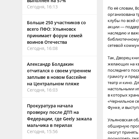
выполнен на 57%
Сегодня, 16:13
По её словам, 
организована тр
клубы по всей с
Больше 250 участников со
акции — поддер
всего ПФО: Ульяновск
наследию и важ
принимает форум семей
библиотечному
воинов Отечества
сетевой коммун
Сегодня, 16:08
Так, Дворец кн
Александр Болдакин
желающих на кв
последнего пос
отчитался о своем утреннем
грамоту и предс
заплыве в новом бассейне
театр и кино. 
на Центральном пляже
настольными иг
Сегодня, 16:03
в которых хран
«Чернильное се
Прокуратура начала
Функе, и высту
проверку после ДТП на
Федерации, где Geely зажала
Ульяновская об
мальчика в перилах
обширную програ
Сегодня, 15:56
смогут принять
посмотреть теа