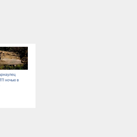
арнаулец
ТП ночью в
о