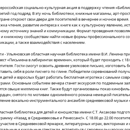
Всероссийская социально-культурная акция в поддержку чтения «Библи
етий год подряд. В эту ночь библиотеки, книжные магазины, арт-прос
тране откроют свои двери для посетителей в вечернее и ночное время
жка чтения, развитие интереса к книге как к культурному явлению, и
ному источнику знаний и коммуникации. Формат проведения позволя
 и книжному сообществам найти новые формы профессионального со
икации, а также взаимодействия с населением.
иги - Ульяновская областная научная библиотека имени В.И. Ленина пр
ест «Письмена в лабиринтах времени», который будет проходить с 18.
етителя. Гости смогут освоить древнее узелковое письмо, изготовить 
тавить себя в роли писчего по глине. Победители соревнований получ
Для детей и взрослых будет работать бесплатная игротека с самыми со
рами. Основным событием вечера станет экскурсия по подземным за
ится свыше миллиона книг. Также будут организованы показ кинофил
рдце», снятого по мотивам одноимённого романа немецкой писател
пление вокально-инструментального ансамбля средневековой музыки «
ластная библиотека для детей и юношества имени С.Т. Аксакова подго
мму «Назад, в Средневековье и Ренессанс!». С 18.00 до 22.00 посети
 участие в Средневековой ярмарке, литературных играх, викторинах и 
тральные и кукольные спектакли, встретиться с героями рыцарских ро