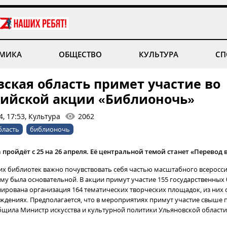
МИКА
ОБЩЕСТВО
КУЛЬТУРА
СП
вская область примет участие во
сийской акции «Библионочь»
, 17:53, Культура
2062
бласть
библионочь
а пройдёт с 25 на 26 апреля. Её центральной темой станет «Перевод
их библиотек важно почувствовать себя частью масштабного всеросси
ему была основательной. В акции примут участие 155 государственных
нирована организация 164 тематических творческих площадок, из них о
ждениях. Предполагается, что в мероприятиях примут участие свыше 
общила Министр искусства и культурной политики Ульяновской области