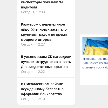
инспекторы поймали 94
водителя
Сегодня, 12:33
Размером с перепелиное
яйцо: Ульяновск засыпало
крупным градом во время
мощного шторма
Сегодня, 12:27
В ульяновском СК наградили
«Перешёл все гра
лучших сотрудников в честь
Вагенкнехт жёстко
Дня следственных органов
ответила послу У
Сегодня, 12:22
В Николаевском районе
осужденному бесплатно
оформили банкротство
Сегодня, 12:10