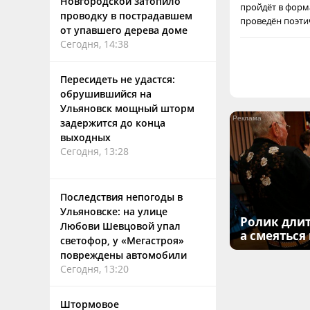
Новгородской затопило
пройдёт в форм
проводку в пострадавшем
проведён поэти
от упавшего дерева доме
Сегодня, 14:38
Пересидеть не удастся:
обрушившийся на
Ульяновск мощный шторм
задержится до конца
выходных
Сегодня, 13:28
Последствия непогоды в
Ульяновске: на улице
Ролик длит
Любови Шевцовой упал
а смеяться
светофор, у «Мегастроя»
повреждены автомобили
Сегодня, 13:20
Штормовое