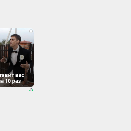
i
тавит вас
а 10 раз