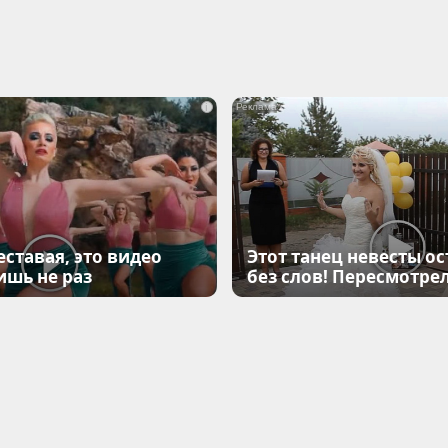
i
еставая, это видео
Этот танец невесты ос
ишь не раз
без слов! Пересмотрел