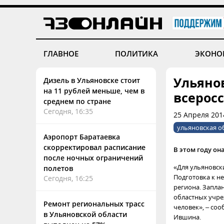
ГЛАВНОЕ
ПОЛИТИКА
ЭКОНО
Ульяно
Дизель в Ульяновске стоит
на 11 рублей меньше, чем в
всерос
среднем по стране
Сегодня, 16:35
25 Апреля 2014
ульяновская о
Аэропорт Баратаевка
скорректировал расписание
В этом году он
после ночных ограничений
«Для ульяновск
полетов
Подготовка к н
Сегодня, 16:25
региона. Запла
областных учре
Ремонт региональных трасс
человек», – со
в Ульяновской области
Ившина.