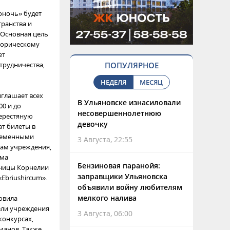
оночь» будет
транства и
. Основная цель
сторическому
ет
трудничества,
ПОПУЛЯРНОЕ
НЕДЕЛЯ
МЕСЯЦ
иглашает всех
В Ульяновске изнасиловали
00 и до
несовершеннолетнюю
берестяную
девочку
ат билеты в
временными
3 Августа, 22:55
лам учреждения,
ьма
Бензиновая паранойя:
ьницы Корнелии
заправщики Ульяновска
Ebriushircum».
объявили войну любителям
мелкого налива
товила
тели учреждения
3 Августа, 06:00
конкурсах,
манов. Также