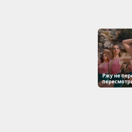
Ржу не пер
пересмотр