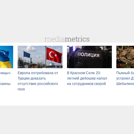
ницы»:
Европа потребовала от
В Красном Селе 20-
Пьяный б
Турции доказать
летний дебошир напал
устроил Д
краины
отсутствие российского
на сотрудников скорой
Шебалин
газа