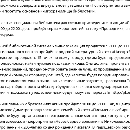
зможность совершить виртуальное путешествие «По лабиринтам и за
 и посетить основное книгохранилище библиотеки.
ластная специальная библиотека для слепых присоединится к акции «
6.00 до 22.00 здесь пройдёт серия мероприятий на тему «Проводник», в 
нкурсы.
ной библиотечной системе Ульяновска акция продлится с 21.00 до 1.00
гионального центра пройдёт городской литературный квест «Назад в 
едстоит преодолеть 15 точек по всему городу, где им будет предложен
оловоломки, найти нужные подсказки и коды. Они должны проявить 
нению заданий, продемонстрировать знание лучших произведений м
каждой команды сформируют штаб, где капитан будет координировать 
ов и самостоятельно выполнять специальные задания», - рассказала 
ых партнёров проекта «Назад в будущее» является международная сеть
ния и подсказки путешественники будут получать через сайт http://pk.en
иципальных образованиях акция пройдёт с 18.00 до 21.00. Так, в Цент
иотеке Димитровграда состоится семейный квест «Письмена в лабири
айоне будут организованы театрализованные миниатюры, конкурсы, и
енгилеевском - мероприятие «Через барьер времени», в Николаевском
уроченный к 205-летию со дня рождения писателя. В Радищевском рай