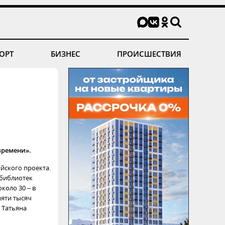
ОРТ
БИЗНЕС
ПРОИСШЕСТВИЯ
 времени».
йского проекта.
 библиотек
коло 30 – в
пяти тысяч
 Татьяна