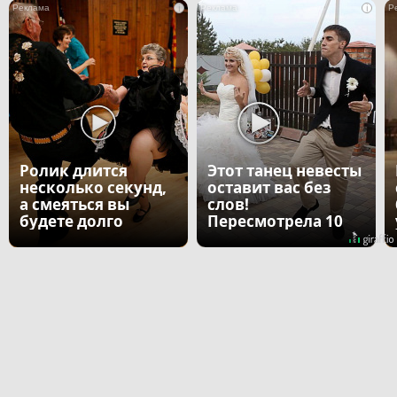
i
i
Ролик длится
Этот танец невесты
несколько секунд,
оставит вас без
а смеяться вы
слов!
будете долго
Пересмотрела 10
раз