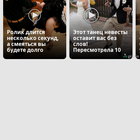
Ролик длится
Этот танец невесты
несколько секунд,
оставит вас без
а смеяться вы
слов!
будете долго
Пересмотрела 10
раз