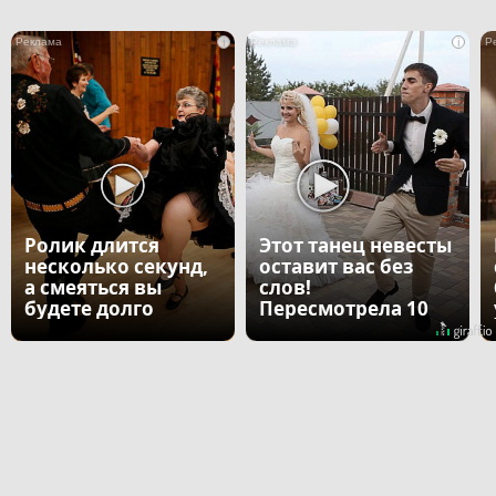
i
i
Ролик длится
Этот танец невесты
несколько секунд,
оставит вас без
а смеяться вы
слов!
будете долго
Пересмотрела 10
раз