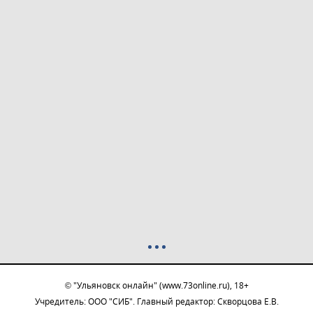
© "Ульяновск онлайн" (www.73online.ru), 18+
Учредитель: ООО "СИБ". Главный редактор: Скворцова Е.В.