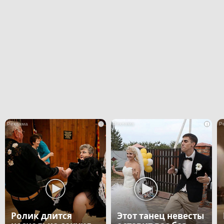
i
i
Ролик длится
Этот танец невесты