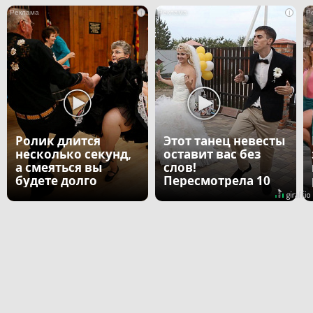
i
i
Ролик длится
Этот танец невесты
несколько секунд,
оставит вас без
а смеяться вы
слов!
будете долго
Пересмотрела 10
раз