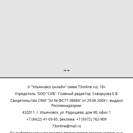
© "Ульяновск онлайн" (www.73online.ru), 18+
Учредитель: ООО "СИБ". Главный редактор: Скворцова Е.В.
Свидетельство СМИ "Эл № ФС77-36684" от 29.06.2009 г. выдано
Роскомнадзором.
432011, г. Ульяновск, ул. Радищева, дом 90, офис 1
+7 (8422) 41-03-85, реклама: +7 (9372) 762-909
73online@mail.ru
На информационном ресурсе применяются рекомендательные