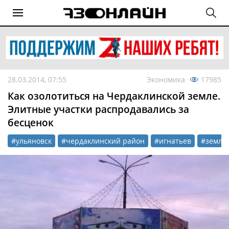
28.03.2014, 07:55
Экономика
17985
Как озолотиться на Чердаклинской земле.
Элитные участки распродавались за
бесценок
#ульяновск
#чердаклинский район
#игнатьев
#земля