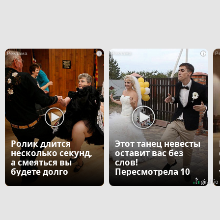
i
i
Ролик длится
Этот танец невесты
несколько секунд,
оставит вас без
а смеяться вы
слов!
будете долго
Пересмотрела 10
раз