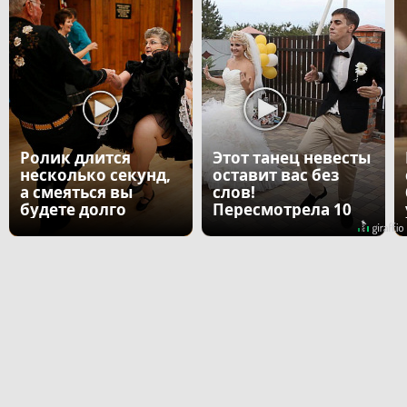
Ролик длится
Этот танец невесты
несколько секунд,
оставит вас без
а смеяться вы
слов!
будете долго
Пересмотрела 10
раз