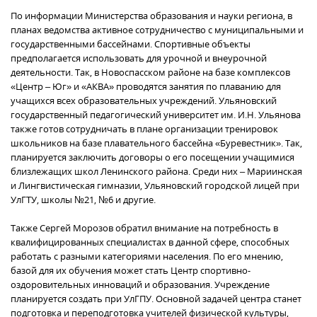
По информации Министерства образования и науки региона, в
планах ведомства активное сотрудничество с муниципальными и
государственными бассейнами. Спортивные объекты
предполагается использовать для урочной и внеурочной
деятельности. Так, в Новоспасском районе на базе комплексов
«Центр – Юг» и «АКВА» проводятся занятия по плаванию для
учащихся всех образовательных учреждений. Ульяновский
государственный педагогический университет им. И.Н. Ульянова
также готов сотрудничать в плане организации тренировок
школьников на базе плавательного бассейна «Буревестник». Так,
планируется заключить договоры о его посещении учащимися
близлежащих школ Ленинского района. Среди них – Мариинская
и Лингвистическая гимназии, Ульяновский городской лицей при
УлГТУ, школы №21, №6 и другие.
Также Сергей Морозов обратил внимание на потребность в
квалифицированных специалистах в данной сфере, способных
работать с разными категориями населения. По его мнению,
базой для их обучения может стать Центр спортивно-
оздоровительных инноваций и образования. Учреждение
планируется создать при УлГПУ. Основной задачей центра станет
подготовка и переподготовка учителей физической культуры,