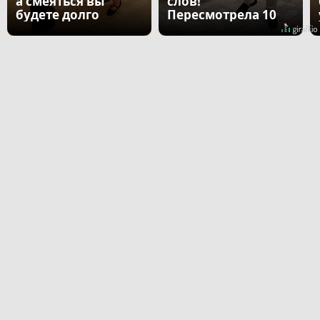
а смеяться вы
слов!
будете долго
Пересмотрела 10
раз