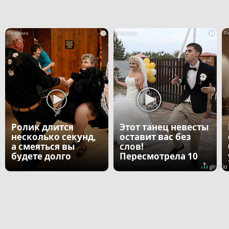
i
i
Ролик длится
Этот танец невесты
несколько секунд,
оставит вас без
а смеяться вы
слов!
будете долго
Пересмотрела 10
раз