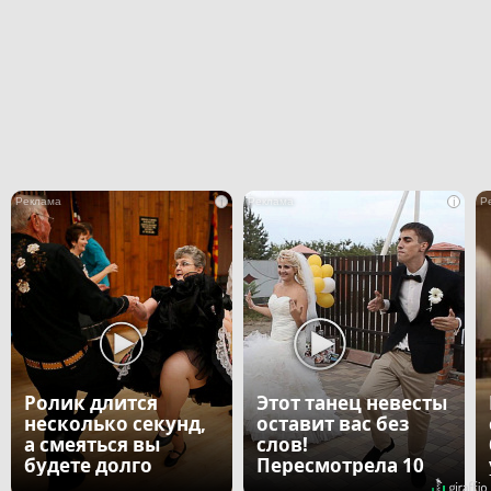
i
i
Ролик длится
Этот танец невесты
несколько секунд,
оставит вас без
а смеяться вы
слов!
будете долго
Пересмотрела 10
раз