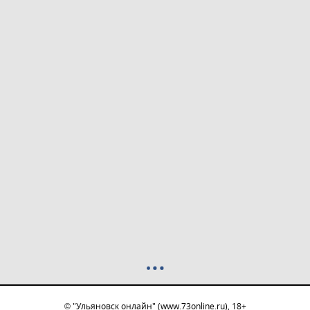
© "Ульяновск онлайн" (www.73online.ru), 18+