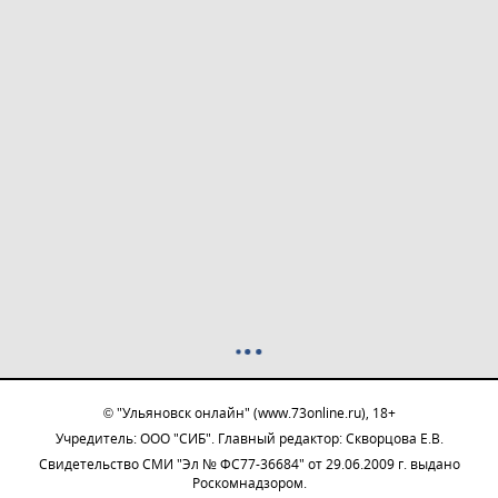
© "Ульяновск онлайн" (www.73online.ru), 18+
Учредитель: ООО "СИБ". Главный редактор: Скворцова Е.В.
Свидетельство СМИ "Эл № ФС77-36684" от 29.06.2009 г. выдано
Роскомнадзором.