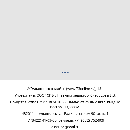
© "Ульяновск онлайн" (www.73online.ru), 18+
Учредитель: ООО "СИБ". Главный редактор: Скворцова Е.В.
Свидетельство СМИ "Эл № ФС77-36684" от 29.06.2009 г. выдано
Роскомнадзором.
432011, г. Ульяновск, ул. Радищева, дом 90, офис 1
+7 (8422) 41-03-85, реклама: +7 (9372) 762-909
73online@mail.ru