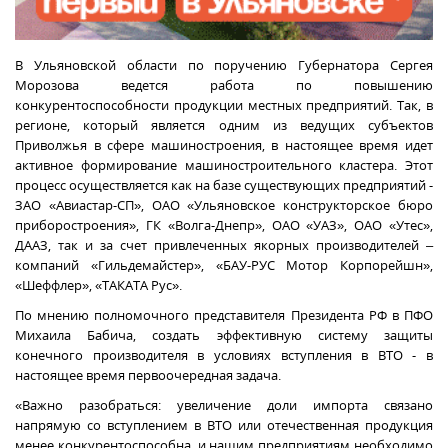
В Ульяновской области по поручению Губернатора Сергея
Морозова ведется работа по повышению
конкурентоспособности продукции местных предприятий. Так, в
регионе, который является одним из ведущих субъектов
Приволжья в сфере машиностроения, в настоящее время идет
активное формирование машиностроительного кластера. Этот
процесс осуществляется как на базе существующих предприятий -
ЗАО «Авиастар-СП», ОАО «Ульяновское конструкторское бюро
приборостроения», ГК «Волга-Днепр», ОАО «УАЗ», ОАО «Утес»,
ДААЗ, так и за счет привлеченных якорных производителей –
компаний «Гильдемайстер», «БАУ-РУС Мотор Корпорейшн»,
«Шеффлер», «ТАКАТА Рус».
По мнению полномочного представителя Президента РФ в ПФО
Михаила Бабича, создать эффективную систему защиты
конечного производителя в условиях вступления в ВТО - в
настоящее время первоочередная задача.
«Важно разобраться: увеличение доли импорта связано
напрямую со вступлением в ВТО или отечественная продукция
менее конкурентоспособна, и нашим предприятиям необходимо