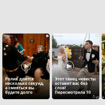
i
i
Ролик длится
Этот танец невесты
несколько секунд,
оставит вас без
а смеяться вы
слов!
будете долго
Пересмотрела 10
раз