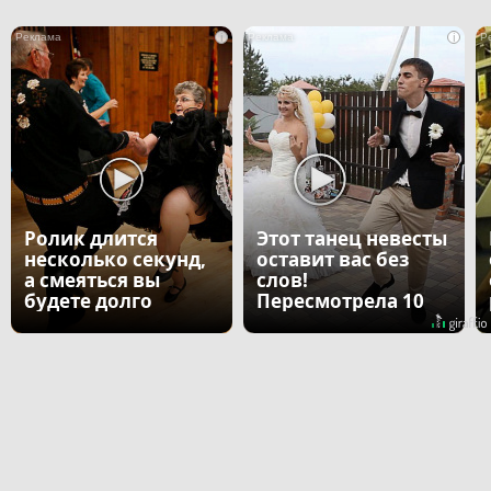
i
i
Ролик длится
Этот танец невесты
несколько секунд,
оставит вас без
а смеяться вы
слов!
будете долго
Пересмотрела 10
раз