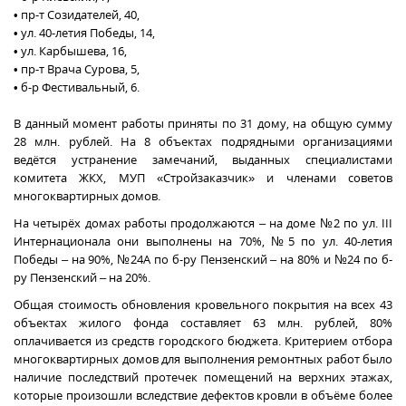
• пр-т Созидателей, 40,
• ул. 40-летия Победы, 14,
• ул. Карбышева, 16,
• пр-т Врача Сурова, 5,
• б-р Фестивальный, 6.
В данный момент работы приняты по 31 дому, на общую сумму
28 млн. рублей. На 8 объектах подрядными организациями
ведётся устранение замечаний, выданных специалистами
комитета ЖКХ, МУП «Стройзаказчик» и членами советов
многоквартирных домов.
На четырёх домах работы продолжаются – на доме №2 по ул. III
Интернационала они выполнены на 70%, №5 по ул. 40-летия
Победы – на 90%, №24А по б-ру Пензенский – на 80% и №24 по б-
ру Пензенский – на 20%.
Общая стоимость обновления кровельного покрытия на всех 43
объектах жилого фонда составляет 63 млн. рублей, 80%
оплачивается из средств городского бюджета. Критерием отбора
многоквартирных домов для выполнения ремонтных работ было
наличие последствий протечек помещений на верхних этажах,
которые произошли вследствие дефектов кровли в объёме более