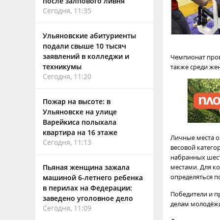
после залпового ливня
Сегодня, 11:35
Ульяновские абитуриенты
подали свыше 10 тысяч
заявлений в колледжи и
Чемпионат прово
техникумы
также среди женщ
Сегодня, 11:20
Пожар на высоте: в
Ульяновске на улице
Варейкиса полыхала
квартира на 16 этаже
Личные места о
Сегодня, 11:13
весовой катего
набранных шест
Пьяная женщина зажала
местами. Для к
определяться п
машиной 6-летнего ребенка
в перилах на Федерации:
Победители и п
заведено уголовное дело
делам молодёжи
Сегодня, 11:09