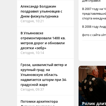
Для справки:
Александр Болдакин
В 2007 году на
поздравил ульяновцев с
представлявший
Днем физкультурника
спорта междуна
Сегодня, 10:21
В 2008 году Анд
В Ульяновске
фото с сайта ulm
отремонтировали 1400 кв.
метров дорог и обновили
десятки «зебр»
Сегодня, 10:14
Гроза, шквалистый ветер и
крупный град: на
Ульяновскую область
надвигается шторм при 34-
градусной жаре
Сегодня, 09:37
Потомки архитектора
Ролик длит