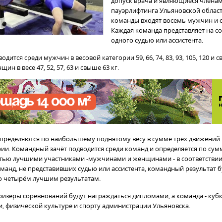
допуск врача и являющиеся члена
пауэрлифтинга Ульяновской области
команды входят восемь мужчин и 
Каждая команда представляет на с
одного судью или ассистента.
дится среди мужчин в весовой категории 59, 66, 74, 83, 93, 105, 120 и с
ин в весе 47, 52, 57, 63 и свыше 63 кг.
пределяются по наибольшему поднятому весу в сумме трёх движений 
рии. Командный зачёт подводится среди команд и определяется по сум
ью лучшими участниками -мужчинами и женщинами - в соответствии
оманд, не представивших судью или ассистента, командный результат б
о четырём лучшим результатам.
ризеры соревнований будут награждаться дипломами, а команда - куб
, физической культуре и спорту администрации Ульяновска.