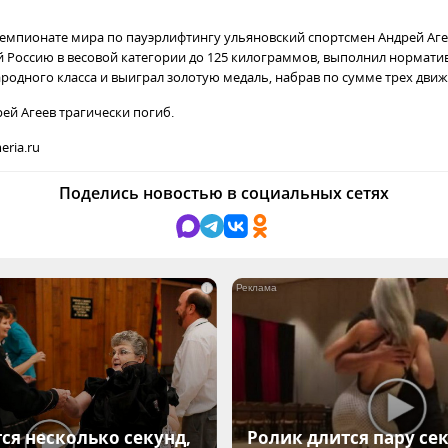
 Чемпионате мира по пауэрлифтингу ульяновский спортсмен Андрей Аге
 Россию в весовой категории до 125 килограммов, выполнил нормати
родного класса и выиграл золотую медаль, набрав по сумме трех движе
рей Агеев трагически погиб.
eria.ru
Поделись новостью в социальных сетях
i
ся несколько секунд,
Ролик длится пару сек