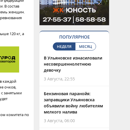
ми федерации
. В состав
семь женщин.
оревнования
выше 120 кг, а
ПОПУЛЯРНОЕ
НЕДЕЛЯ
МЕСЯЦ
В Ульяновске изнасиловали
несовершеннолетнюю
девочку
3 Августа, 22:55
в каждой
ме очков,
 с занятыми
Бензиновая паранойя:
удет
заправщики Ульяновска
объявили войну любителям
мелкого налива
ком комитета по
3 Августа, 06:00