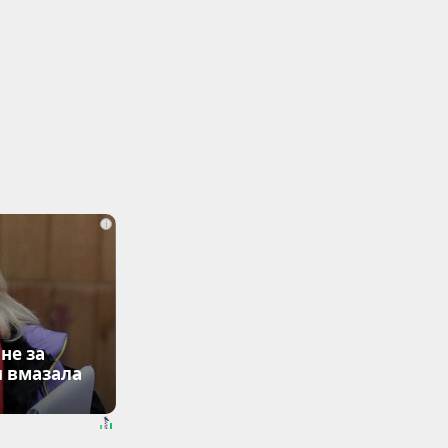
i
не за
я вмазала