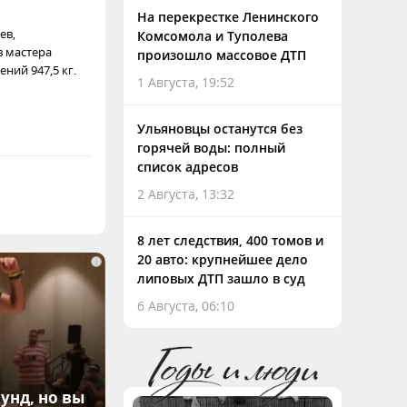
На перекрестке Ленинского
ев,
Комсомола и Туполева
в мастера
произошло массовое ДТП
ний 947,5 кг.
1 Августа, 19:52
Ульяновцы останутся без
горячей воды: полный
список адресов
2 Августа, 13:32
8 лет следствия, 400 томов и
20 авто: крупнейшее дело
i
липовых ДТП зашло в суд
6 Августа, 06:10
унд, но вы