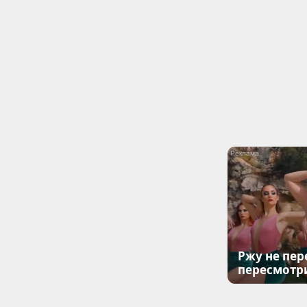
Ржу не пер
пересмотр