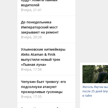
водителей
Вчера, 21:41
До понедельника
Императорский мост
закрывают на ремонт
Вчера, 20:28
Ульяновские хитмейкеры
Aleks Ataman & Finik
выпустили новый трек
«Пьяная луна»
Вчера, 17:56
Чепухин бьет тревогу: его
подсолнухи атакуют
Житель Якутии в
прожорливые гусеницы
после 25 дней бл
в тайге
Вчера, 17:55