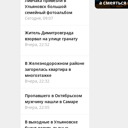
Ливчака привезли в
а смеяться
Ульяновск большой
семейный фотоальбом
Сегодня, 09:07
Житель Димитровграда
взорвал на улице гранату
Вчера, 22:52
В Железнодорожном районе
загорелась квартира в
многоэтажке
Вчера, 22:32
Пропавшего в Октябрьском
мужчину нашли в Самаре
Вчера, 22:05
В выходные в Ульяновске
будут ловить пьяных