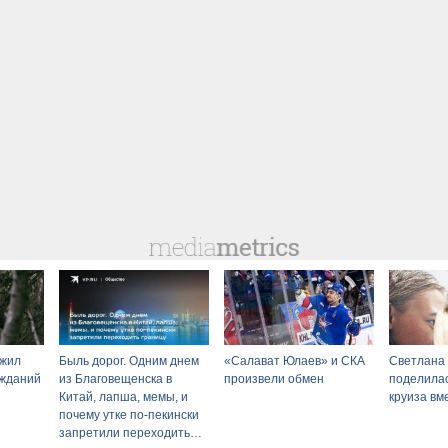
ыжил
Быль дорог. Одним днем
«Салават Юлаев» и СКА
Светлана
ужданий
из Благовещенска в
произвели обмен
поделилас
Китай, лапша, мемы, и
круиза вм
почему утке по-пекински
запретили переходить