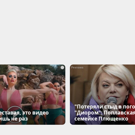
i
"Потеряли стыд в пого
еставая, это видео
"Диором": Поплавска
ишь не раз
семейке Плющенко