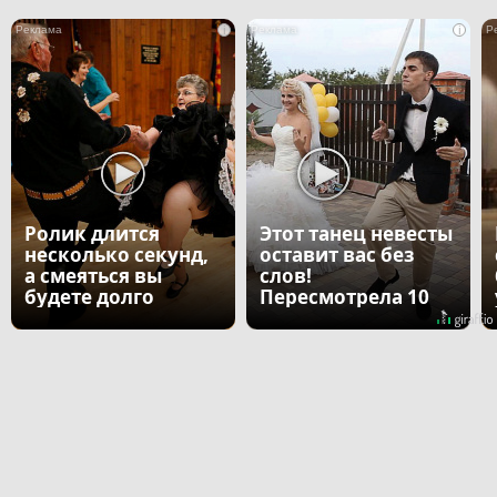
i
i
Ролик длится
Этот танец невесты
несколько секунд,
оставит вас без
а смеяться вы
слов!
будете долго
Пересмотрела 10
раз