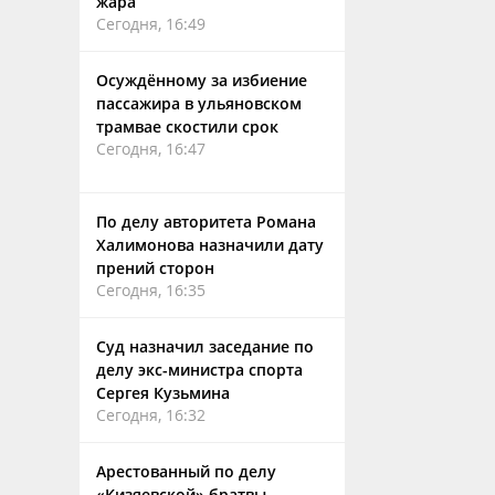
жара
Сегодня, 16:49
Осуждённому за избиение
пассажира в ульяновском
трамвае скостили срок
Сегодня, 16:47
По делу авторитета Романа
Халимонова назначили дату
прений сторон
Сегодня, 16:35
Суд назначил заседание по
делу экс-министра спорта
Сергея Кузьмина
Сегодня, 16:32
Арестованный по делу
«Кизяевской» братвы