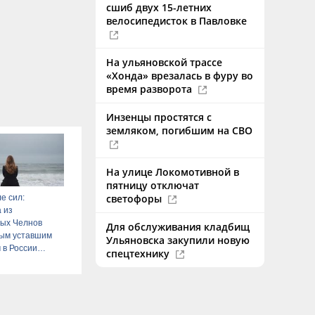
сшиб двух 15-летних
велосипедисток в Павловке
На ульяновской трассе
«Хонда» врезалась в фуру во
время разворота
Инзенцы простятся с
земляком, погибшим на СВО
На улице Локомотивной в
пятницу отключат
светофоры
е сил:
 из
ых Челнов
Для обслуживания кладбищ
мым уставшим
Ульяновска закупили новую
 в России
спецтехнику
6 – Новости