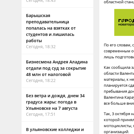
Сегодня, 18:43
областной стан
Барышская
преподавательница
попалась на взятках от
студентов и лишилась
работы
По его словам,
Сегодня, 18:32
современным об
лишь подготови
Бизнесмена Андрея Аладина
Как сообщила з
отдали под суд за сокрытие
области Валент
48 млн от налоговой
материалы, к н
Сегодня, 18:22
планируется сда
пребывания дон
Без ветра и дождя, днем 34
Валентина Карау
градуса жары: погода в
все больше вни
Ульяновске на 7 августа
Так, 3 октября
Сегодня, 17:51
которой принял
мотоциклисты, 
В ульяновские колледжи и
организаций.