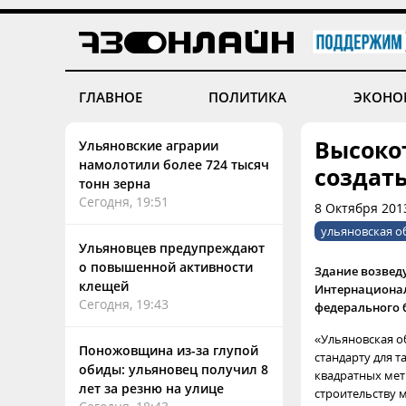
ГЛАВНОЕ
ПОЛИТИКА
ЭКОНО
Высоко
Ульяновские аграрии
намолотили более 724 тысяч
создать
тонн зерна
Сегодня, 19:51
8 Октября 201
ульяновская о
Ульяновцев предупреждают
о повышенной активности
Здание возведу
клещей
Интернационала
Сегодня, 19:43
федерального 
«Ульяновская о
Поножовщина из-за глупой
стандарту для 
обиды: ульяновец получил 8
квадратных мет
лет за резню на улице
строительству м