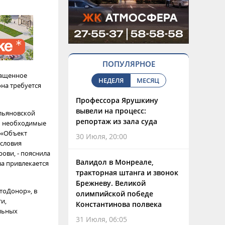
ПОПУЛЯРНОЕ
нащенное
НЕДЕЛЯ
МЕСЯЦ
на требуется
Профессора Ярушкину
вывели на процесс:
Ульяновской
репортаж из зала суда
ны необходимые
 «Объект
30 Июля, 20:00
условия
ови, - пояснила
Валидол в Монреале,
а привлекается
тракторная штанга и звонок
Брежневу. Великой
тоДонор», в
олимпийской победе
и,
Константинова полвека
льных
31 Июля, 06:05