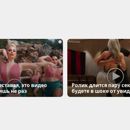
i
еставая, это видео
Ролик длится пару сек
ишь не раз
будете в шоке от уви