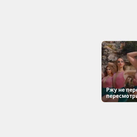
Ржу не пер
пересмотр