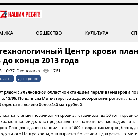
МИКА
ОБЩЕСТВО
КУЛЬТУРА
СП
технологичный Центр крови пла
 до конца 2013 года
3, 10:37, Экономика
1761
бласть
донорство
т рядом с Ульяновской областной станцией переливания крови по ад
, 13/96. По данным Министерства здравоохранения региона, на эт
бюджета выделено более 240 млн рублей.
бластная станция переливания крови заготавливает до 20 тонн крови е
таких мощностей должно предоставляться помещение площадью пять 
ров. Площадь здания станции - всего 1800 квадратных метров, благода
одульного Центра крови, она вырастет более чем в два раза», - отмет