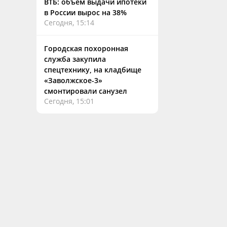
ВТБ: объем выдачи ипотеки
в России вырос на 38%
Сегодня, 15:14
Городская похоронная
служба закупила
спецтехнику, на кладбище
«Заволжское-3»
смонтировали санузел
Сегодня, 15:01