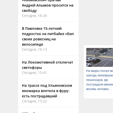
Андрей Алымов просится на
свободу
Сегодня, 16:26
В Павловке 15-летний
подросток на питбайке сбил
своих ровесниц на
велосипеде
Сегодня, 16:13
На Локомотивной отключат
светофоры
На видео попал м
Сегодня, 15:41
наезда легковушк
пешеходов, где
пострадали мини
На трассе под Ульяновском
восемь человек
иномарка влетела в фуру:
06/08/2026 – Ново
есть пострадавший
Сегодня, 15:22