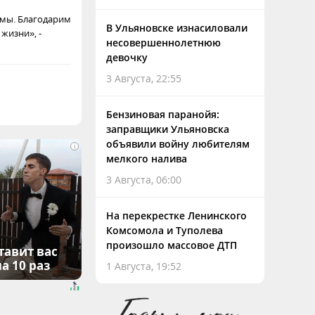
азмы. Благодарим
В Ульяновске изнасиловали
 жизни», -
несовершеннолетнюю
девочку
3 Августа, 22:55
Бензиновая паранойя:
заправщики Ульяновска
объявили войну любителям
i
мелкого налива
3 Августа, 06:00
На перекрестке Ленинского
Комсомола и Туполева
произошло массовое ДТП
тавит вас
а 10 раз
1 Августа, 19:52