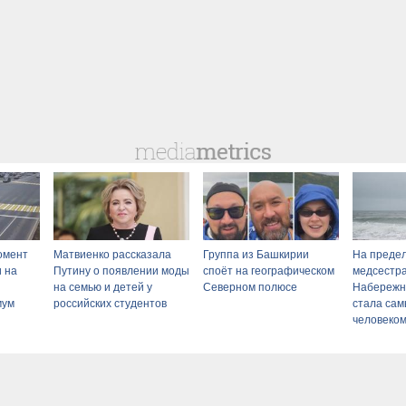
омент
Матвиенко рассказала
Группа из Башкирии
На предел
и на
Путину о появлении моды
споёт на географическом
медсестра
на семью и детей у
Северном полюсе
Набережн
мум
российских студентов
стала са
человеком
сти
06/08/202