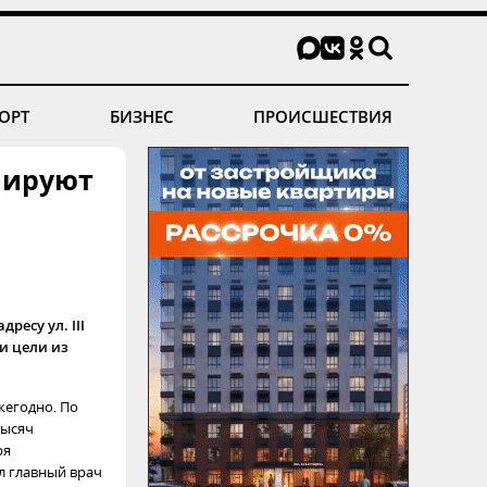
ОРТ
БИЗНЕС
ПРОИСШЕСТВИЯ
нируют
ресу ул. III
и цели из
жегодно. По
тысяч
ря
ил главный врач