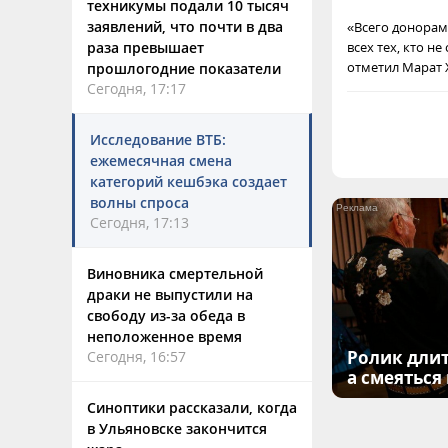
техникумы подали 10 тысяч
заявлений, что почти в два
«Всего донорами
раза превышает
всех тех, кто н
отметил Марат 
прошлогодние показатели
Сегодня, 17:17
Исследование ВТБ:
ежемесячная смена
категорий кешбэка создает
волны спроса
Сегодня, 17:13
Виновника смертельной
драки не выпустили на
свободу из-за обеда в
неположенное время
Ролик длит
Сегодня, 16:57
а смеяться
Синоптики рассказали, когда
в Ульяновске закончится