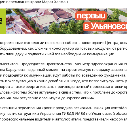
ции переливания крови Марат Хапман.
 современные технологии позволяют собрать новое здание Центра, ос
орудованием, как сложный конструктор из готовых модулей, от регио
ть площадку и подвести к ней все необходимые коммуникации.
аместитель Председателя Правительства - Министр здравоохранения 
ина Караулова, на данный момент на строительную площадку завезе
ей подводятся коммуникации,
идут работы по возведению фундамента.
ть в эксплуатацию в конце декабря 2013 года, что позволит улучшить 
оров, а также реорганизовать производственный процесс заготовки кр
лова. - Это тем более актуально в связи
с тем, что
к проблеме донорств
мания. Мы регулярно организуем донорские акции».
 на станции переливания крови проходила региональная акция «АвтоМо
и участие сотрудники Управления ГИБДД УМВД по Ульяновской област
профессиональные водители и автолюбители, представители неформа