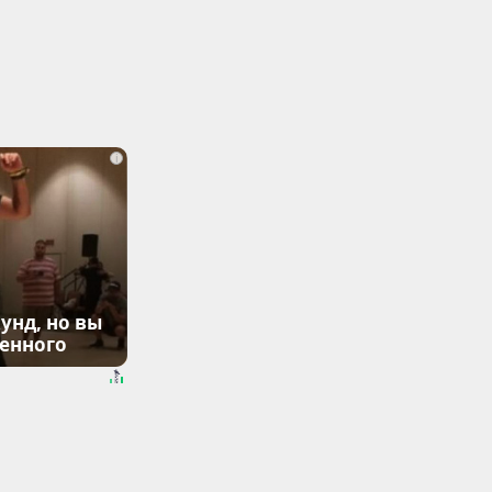
i
унд, но вы
денного