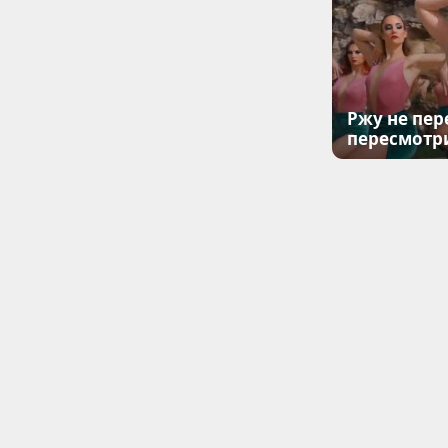
Ржу не пер
пересмотр