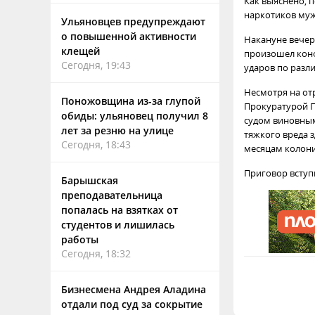
Как выяснено, 
наркотиков му
Ульяновцев предупреждают
о повышенной активности
Накануне вечер
клещей
произошел конф
Сегодня, 19:43
ударов по разл
Несмотря на от
Поножовщина из-за глупой
Прокуратурой П
обиды: ульяновец получил 8
судом виновным
лет за резню на улице
тяжкого вреда 
Сегодня, 18:43
месяцам колони
Приговор вступ
Барышская
преподавательница
попалась на взятках от
студентов и лишилась
работы
Сегодня, 18:32
Бизнесмена Андрея Аладина
отдали под суд за сокрытие