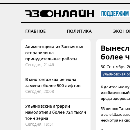
ГЛАВНОЕ
ПОЛИТИКА
ЭКОНО
Вынесл
Алиментщика из Засвияжья
отправили на
более 
принудительные работы
Сегодня, 21:46
30 Сентября 2
ульяновская о
В многоэтажках региона
заменят более 500 лифтов
К длительному
Сегодня, 20:08
изобличенный 
вреда здоровью
Ульяновские аграрии
53-летняя Тать
намолотили более 724 тысяч
в селе Шаховско
тонн зерна
несмотря на св
Сегодня, 19:51