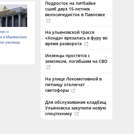
Подросток на питбайке
сшиб двух 15-летних
велосипедисток в Павловке
На ульяновской трассе
каз о
и в Мурманское
«Хонда» врезалась в фуру во
кое училище
время разворота
Инзенцы простятся с
земляком, погибшим на СВО
На улице Локомотивной в
пятницу отключат
светофоры
Для обслуживания кладбищ
Ульяновска закупили новую
спецтехнику