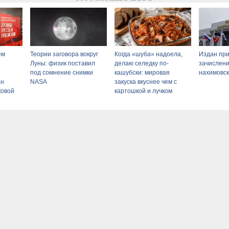
ем
Теории заговора вокруг
Когда «шуба» надоела,
Издан при
Луны: физик поставил
делаю селедку по-
зачислени
под сомнение снимки
кашубски: мировая
нахимовс
ан
NASA
закуска вкуснее чем с
ковой
картошкой и лучком