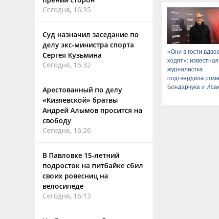
Сегодня, 16:35
Суд назначил заседание по
делу экс-министра спорта
«Они в гости вдво
Сергея Кузьмина
ходят»: известная
Сегодня, 16:32
журналистка
подтвердила ром
Бондарчука и Иса
Арестованный по делу
«Кизяевской» братвы
Андрей Алымов просится на
свободу
Сегодня, 16:26
В Павловке 15-летний
подросток на питбайке сбил
своих ровесниц на
велосипеде
Сегодня, 16:13