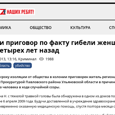
МИКА
ОБЩЕСТВО
КУЛЬТУРА
СП
и приговор по факту гибели же
четырех лет назад
013, 13:16, Криминал
1988
бласть
убийство
 сроку изоляции от общества в колонии приговорен житель региона
Прокуратурой Павловского района Ульяновской области в причин
 человека в ходе случайной ссоры.
яна Н. с тяжелой травмой головы была обнаружена в одном из домов п
е 6 апреля 2009 года. Будучи доставленной в учреждение здравоохране
оевременно оказанную медицинскую помощь, спустя полтора месяца с