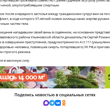
потерпевшая проживала совместно с ранее судимым за угрозу убийств
жчиной, злоупотреблявшим спиртным.
ом после очередного застолья между гражданскими супругами на поч
ликт, в ходе которого 57-летний хозяин жилища нанес жертве руками
ичным частям тела.
рицание нападавшим своей вины в содеянном, на основании представ
авловского района Ульяновской области доказательств Сергей Роман
 в совершении преступления, предусмотренногоч.4 ст.111 (умышлен
здоровью человека, повлекшее смерть потерпевшего) УК РФ,и приговор
и строгого режима.
ил в законную силу.
Поделись новостью в социальных сетях