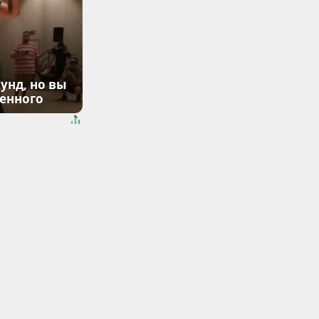
унд, но вы
денного