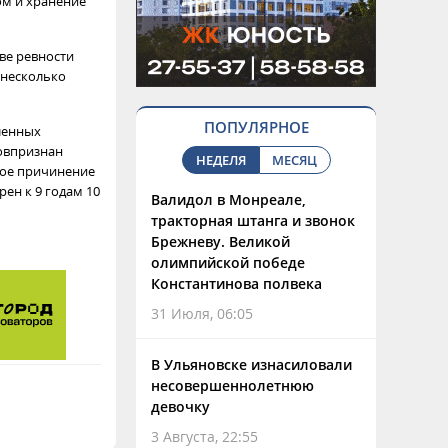
ом и хранение
ве ревности
 несколько
ПОПУЛЯРНОЕ
ленных
овпризнан
НЕДЕЛЯ
МЕСЯЦ
ное причинение
ен к 9 годам 10
Валидол в Монреале,
тракторная штанга и звонок
Брежневу. Великой
олимпийской победе
Константинова полвека
31 Июля, 06:05
В Ульяновске изнасиловали
несовершеннолетнюю
девочку
3 Августа, 22:55