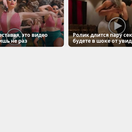
еставая, это видео
Ролик длится пару сек
ишь не раз
будете в шоке от уви