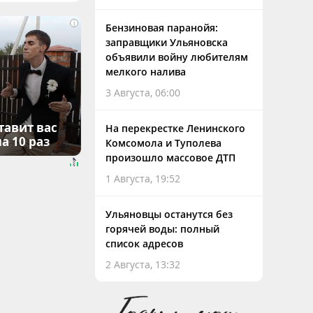
i
Бензиновая паранойя:
заправщики Ульяновска
объявили войну любителям
мелкого налива
3 Августа, 06:00
тавит вас
На перекрестке Ленинского
а 10 раз
Комсомола и Туполева
произошло массовое ДТП
1 Августа, 19:52
Ульяновцы останутся без
горячей воды: полный
список адресов
2 Августа, 13:32