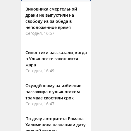
Виновника смертельной
драки не выпустили на
свободу из-за обеда в
неположенное время
Сегодня, 16:57
Синоптики рассказали, когда
в Ульяновске закончится
жара
Сегодня, 16:49
Осуждённому за избиение
пассажира в ульяновском
трамвае скостили срок
Сегодня, 16:47
По делу авторитета Романа
Халимонова назначили дату
прений сторон