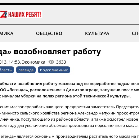
МИКА
ОБЩЕСТВО
КУЛЬТУРА
СП
да» возобновляет работу
013, 14:53, Экономика
3633
бласть
легенда
подсолнечник
 области возобновил работу маслозавод по переработке подсолнеч
ОО «Легенда», расположенное в Димитровграде, запущено после 
 началом уборки на полях региона этой технической культуры.
ения маслоперерабатывающего предприятия заместитель Председате
– Министр сельского хозяйства региона Александр Чепухин проконтро
олнечника, поступающего из районов области, а также осмотрел новое
этом году для увеличения объёмов производства подсолнечного масла.
егенда» является основным производителем растительного масла на 