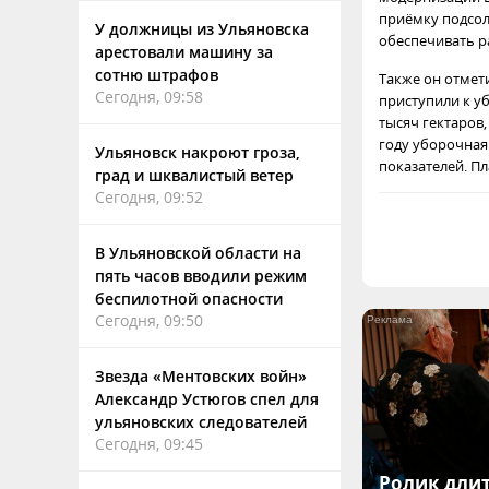
приёмку подсол
У должницы из Ульяновска
обеспечивать р
арестовали машину за
сотню штрафов
Также он отмети
Сегодня, 09:58
приступили к у
тысяч гектаров,
году уборочная 
Ульяновск накроют гроза,
показателей. П
град и шквалистый ветер
Сегодня, 09:52
В Ульяновской области на
пять часов вводили режим
беспилотной опасности
Сегодня, 09:50
Звезда «Ментовских войн»
Александр Устюгов спел для
ульяновских следователей
Сегодня, 09:45
Ролик длит