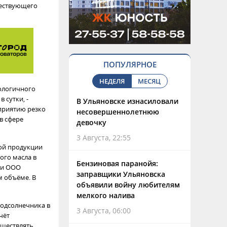
уществующего
ПОПУЛЯРНОЕ
НЕДЕЛЯ
МЕСЯЦ
нологичного
 сутки, -
В Ульяновске изнасиловали
приятию резко
несовершеннолетнюю
в сфере
девочку
3 Августа, 22:55
ой продукции
ого масла в
Бензиновая паранойя:
ти ООО
заправщики Ульяновска
м объёме. В
объявили войну любителям
мелкого налива
подсолнечника в
3 Августа, 06:00
чёт
уществлять