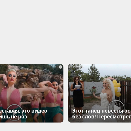
i
еставая, это видео
Этот танец невесты ос
ишь не раз
без слов! Пересмотрел