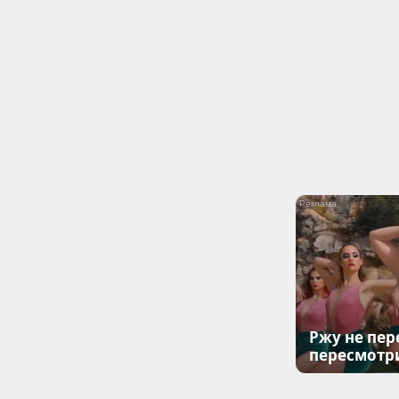
Ржу не пер
пересмотр