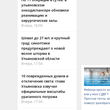
ульяновском
онкодиспансере обновили
реанимацию и
хирургические залы
Вчера, 18:00
Шквал до 27 м/с и крупный
град: синоптики
предупреждают о новой
волне шторма в
Ульяновской области
Вчера, 17:54
10 поврежденных домов и
отключение света: глава
Ульяновска озвучил
Ребенок просто х
официальные масштабы
или у него СДВГ?
ураганного погрома
Простые тесты, к
Вчера, 17:34
помогут разобрат