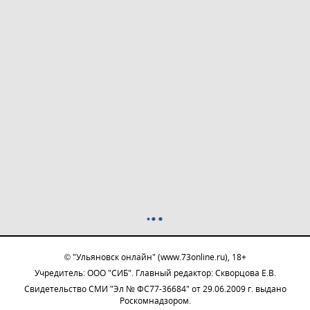
© "Ульяновск онлайн" (www.73online.ru), 18+
Учредитель: ООО "СИБ". Главный редактор: Скворцова Е.В.
Свидетельство СМИ "Эл № ФС77-36684" от 29.06.2009 г. выдано
Роскомнадзором.