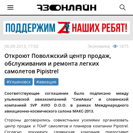
06.09.2013, 17:02
Экономика
1875
Откроют Поволжский центр продаж,
обслуживания и ремонта легких
самолетов Pipistrel
#Ульяновск
#авиация
Соответствующее соглашение было подписано между
ульяновской авиакомпанией "СимАвиа" и словенской
компанией SVP AVIO D.O.O. в рамках Международного
авиационно-космического салона МАКС-2013.
Стороны договорились совместными усилиями организовать
центр продаж и ТОиР самолетов и планеров компании Pipistrel.
Согласно документу словенская компания предоставит