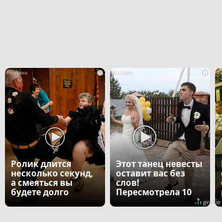
i
i
Ролик длится
Этот танец невесты
несколько секунд,
оставит вас без
а смеяться вы
слов!
будете долго
Пересмотрела 10
раз