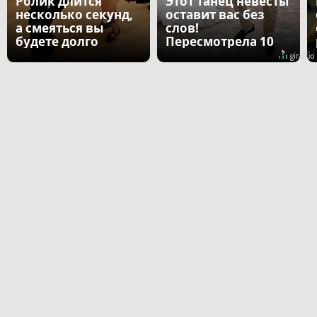
Ролик длится
Этот танец невесты
несколько секунд,
оставит вас без
а смеяться вы
слов!
будете долго
Пересмотрела 10
раз