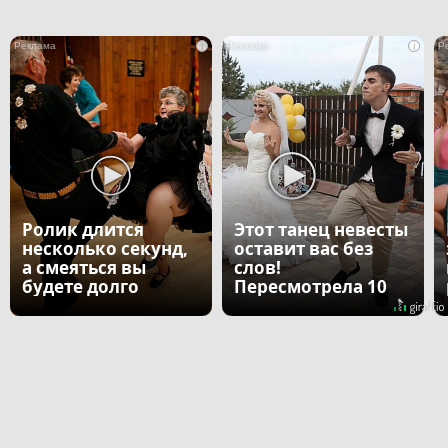
i
i
Ролик длится
Этот танец невесты
несколько секунд,
оставит вас без
а смеяться вы
слов!
будете долго
Пересмотрела 10
раз