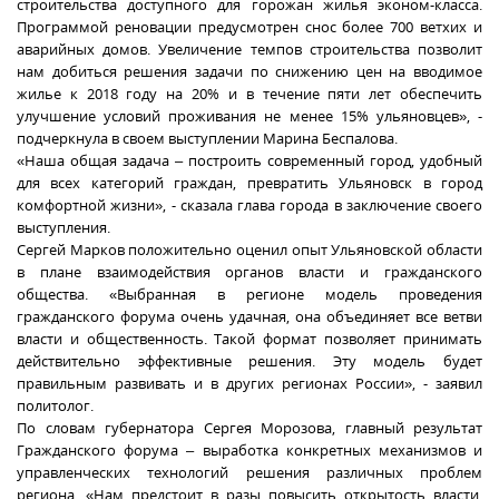
строительства доступного для горожан жилья эконом-класса.
Программой реновации предусмотрен снос более 700 ветхих и
аварийных домов. Увеличение темпов строительства позволит
нам добиться решения задачи по снижению цен на вводимое
жилье к 2018 году на 20% и в течение пяти лет обеспечить
улучшение условий проживания не менее 15% ульяновцев», -
подчеркнула в своем выступлении Марина Беспалова.
«Наша общая задача – построить современный город, удобный
для всех категорий граждан, превратить Ульяновск в город
комфортной жизни», - сказала глава города в заключение своего
выступления.
Сергей Марков положительно оценил опыт Ульяновской области
в плане взаимодействия органов власти и гражданского
общества. «Выбранная в регионе модель проведения
гражданского форума очень удачная, она объединяет все ветви
власти и общественность. Такой формат позволяет принимать
действительно эффективные решения. Эту модель будет
правильным развивать и в других регионах России», - заявил
политолог.
По словам губернатора Сергея Морозова, главный результат
Гражданского форума – выработка конкретных механизмов и
управленческих технологий решения различных проблем
региона. «Нам предстоит в разы повысить открытость власти.