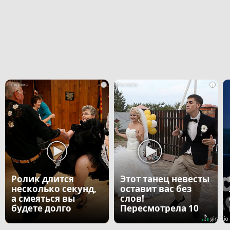
i
i
Ролик длится
Этот танец невесты
несколько секунд,
оставит вас без
а смеяться вы
слов!
будете долго
Пересмотрела 10
раз