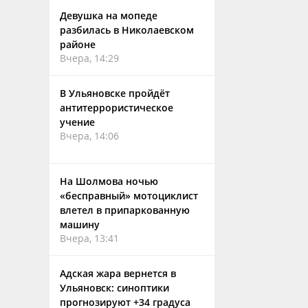
Девушка на мопеде
разбилась в Николаевском
районе
Вчера, 14:29
В Ульяновске пройдёт
антитеррористическое
учение
Вчера, 14:06
На Шолмова ночью
«бесправный» мотоциклист
влетел в припаркованную
машину
Вчера, 13:41
Адская жара вернется в
Ульяновск: синоптики
прогнозируют +34 градуса