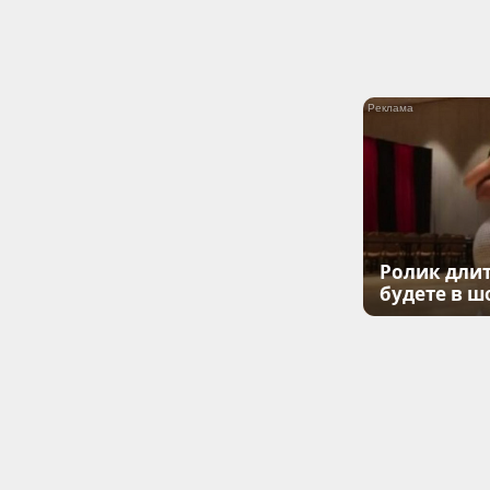
Ролик длит
будете в ш