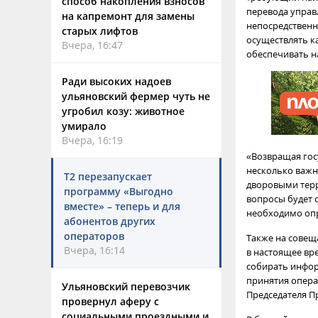
способ накопления взносов
перевода упра
на капремонт для замены
непосредственн
старых лифтов
осуществлять к
Вчера, 16:47
обеспечивать 
Ради высоких надоев
ульяновский фермер чуть не
угробил козу: животное
умирало
Вчера, 16:19
«Возвращая гос
несколько важ
Т2 перезапускает
дворовыми терр
программу «Выгодно
вопросы будет 
вместе» – теперь и для
необходимо опр
абонентов других
операторов
Также на совещ
Вчера, 16:14
в настоящее вр
собирать инфор
принятия опера
Ульяновский перевозчик
Председателя П
провернул аферу с
социальными проездными и