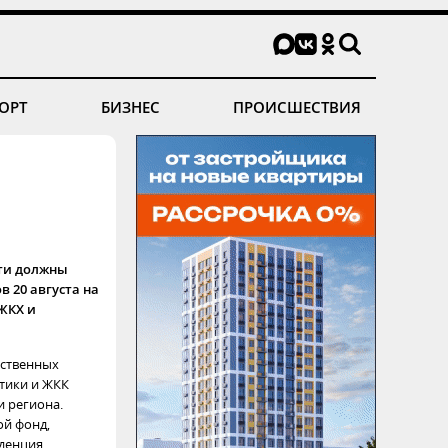
ОРТ
БИЗНЕС
ПРОИСШЕСТВИЯ
сти должны
в 20 августа на
ЖКХ и
рственных
тики и ЖКК
 региона.
ой фонд,
нденция