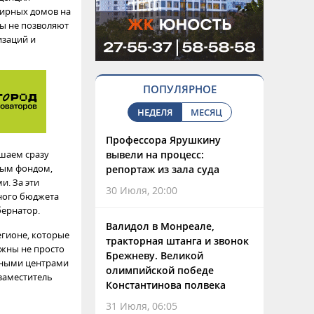
ирных домов на
ры не позволяют
изаций и
ПОПУЛЯРНОЕ
НЕДЕЛЯ
МЕСЯЦ
Профессора Ярушкину
шаем сразу
вывели на процесс:
ным фондом,
репортаж из зала суда
. За эти
30 Июля, 20:00
ного бюджета
бернатор.
Валидол в Монреале,
егионе, которые
тракторная штанга и звонок
лжны не просто
Брежневу. Великой
льными центрами
олимпийской победе
заместитель
Константинова полвека
31 Июля, 06:05