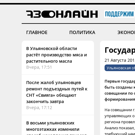
ГЛАВНОЕ
ПОЛИТИКА
ЭКОНО
Госуда
В Ульяновской области
растёт производство мяса и
21 Августа 201
растительного масла
Вчера, 17:51
Ульяновская о
Первые госуда
После жалоб ульяновцев
быть созданы к
ремонт подъездных путей к
совещании по 
СНТ «Свияга» обещают
формирования 
закончить завтра
Вчера, 17:12
На совещании г
управляющих ор
региона провел
В восьми ульяновских
Анализ показал,
многоэтажках изменили
требующий наим