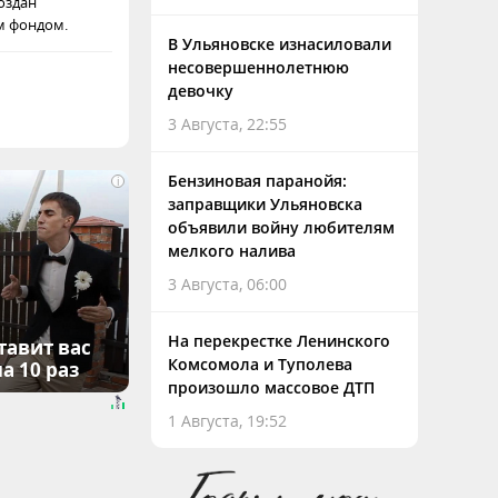
оздан
м фондом.
В Ульяновске изнасиловали
несовершеннолетнюю
девочку
3 Августа, 22:55
Бензиновая паранойя:
i
заправщики Ульяновска
объявили войну любителям
мелкого налива
3 Августа, 06:00
На перекрестке Ленинского
тавит вас
Комсомола и Туполева
а 10 раз
произошло массовое ДТП
1 Августа, 19:52