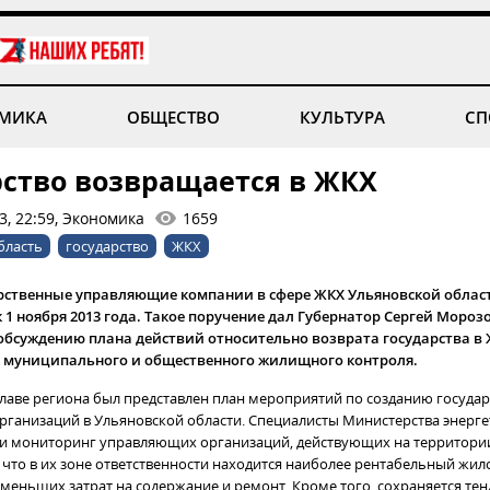
МИКА
ОБЩЕСТВО
КУЛЬТУРА
СП
рство возвращается в ЖКХ
3, 22:59, Экономика
1659
бласть
государство
ЖКХ
рственные управляющие компании в сфере ЖКХ Ульяновской обла
 1 ноября 2013 года. Такое поручение дал Губернатор Сергей Морозо
обсуждению плана действий относительно возврата государства в 
муниципального и общественного жилищного контроля.
лаве региона был представлен план мероприятий по созданию госуда
ганизаций в Ульяновской области. Специалисты Министерства энерге
и мониторинг управляющих организаций, действующих на территории
 что в их зоне ответственности находится наиболее рентабельный жил
еньших затрат на содержание и ремонт. Кроме того, сохраняется те