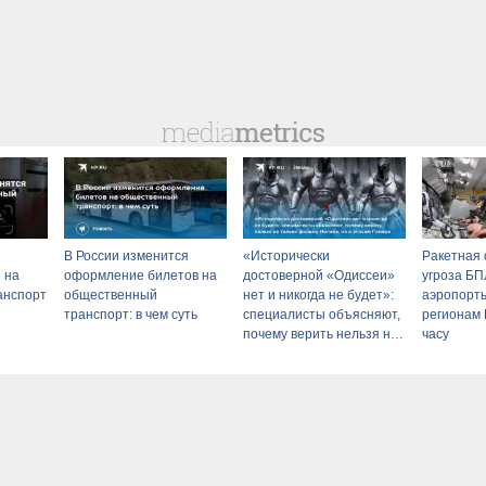
В России изменится
«Исторически
Ракетная 
 на
оформление билетов на
достоверной «Одиссеи»
угроза БП
анспорт
общественный
нет и никогда не будет»:
аэропорты
транспорт: в чем суть
специалисты объясняют,
регионам 
почему верить нельзя не
часу
только фильму Нолана,
но и эпосам Гомера