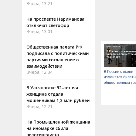
Вчера, 13:21
На проспекте Нариманова
отключат светофор
Вчера, 13:01
Общественная палата РФ
подписала с политическими
партиями соглашение о
взаимодействии
Вчера, 12:34
В России с осени
изменятся билеты
общественный тр
В Ульяновске 92-летняя
женщина отдала
мошенникам 1,3 млн рублей
Вчера, 12:21
На Промышленной женщина
на иномарке сбила
велосипедиста