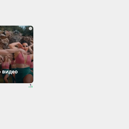
i
о видео