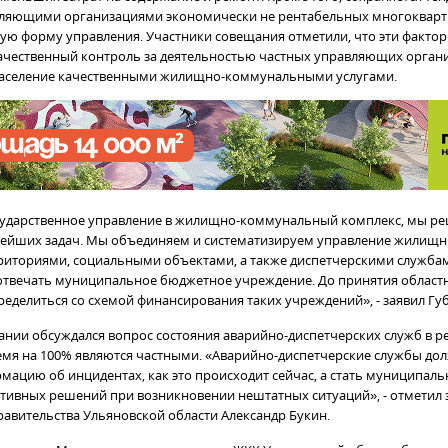
вляющими организациями экономически не рентабельных многокварт
ую форму управления. Участники совещания отметили, что эти факто
ачественный контроль за деятельностью частных управляющих орган
население качественными жилищно-коммунальными услугами.
ударственное управление в жилищно-коммунальный комплекс, мы ре
нейших задач. Мы объединяем и систематизируем управление жилищ
иториями, социальными объектами, а также диспетчерскими службами
отвечать муниципальное бюджетное учреждение. До принятия област
еделиться со схемой финансирования таких учреждений», - заявил Гу
ании обсуждался вопрос состояния аварийно-диспетчерских служб в р
емя на 100% являются частными. «Аварийно-диспетчерские службы до
мацию об инцидентах, как это происходит сейчас, а стать муниципа
тивных решений при возникновении нештатных ситуаций», - отметил 
равительства Ульяновской области Александр Букин.