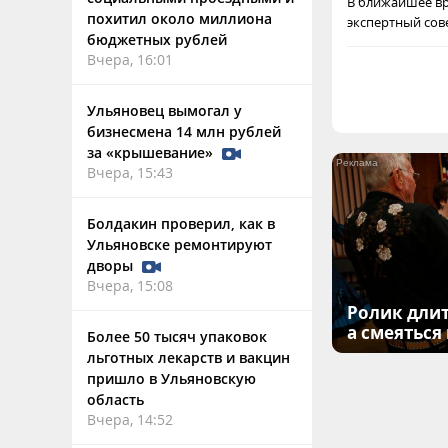
В ближайшее вр
похитил около миллиона
экспертный сов
бюджетных рублей
Вчера, 16:01
Ульяновец вымогал у
бизнесмена 14 млн рублей
за «крышевание»
Вчера, 15:43
Болдакин проверил, как в
Ульяновске ремонтируют
дворы
Вчера, 15:08
Ролик длит
а смеяться
Более 50 тысяч упаковок
льготных лекарств и вакцин
пришло в Ульяновскую
область
Вчера, 14:52