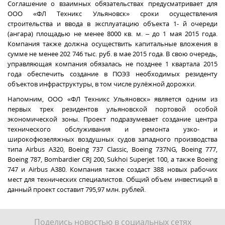
Соглашение о взаимных обязательствах предусматривает для
ООО «ФЛ Техникс Ульяновск» сроки осуществления
строительства и ввода в эксплуатацию объекта 1- й очереди
(ангара) площадью не менее 8000 кв. м. – до 1 мая 2015 года.
Компания также должна осуществить капитальные вложения в
сумме не менее 202 746 тыс. руб. в мае 2015 года. В свою очередь,
управляющая компания обязалась не позднее 1 квартала 2015
года обеспечить создание в ПОЭЗ необходимых резиденту
объектов инфраструктуры, в том числе рулёжной дорожки.
Напомним, ООО «ФЛ Техникс Ульяновск» является одним из
первых трех резидентов ульяновской портовой особой
экономической зоны. Проект подразумевает создание центра
технического обслуживания
и ремонта узко- и
широкофюзеляжных
воздушных судов западного производства
типа
Airbus А320, Boeing 737 Classic, Boeing 737NG, Boeing 777,
Boeing 787, Bombardier CRJ 200, Sukhoi Superjet 100, а также Boeing
747 и Airbus A380. Компания также создаст 388 новых рабочих
мест для технических специалистов. Общий объем инвестиций в
данный проект составит 795,97 млн. рублей.
Поделись новостью в социальных сетях