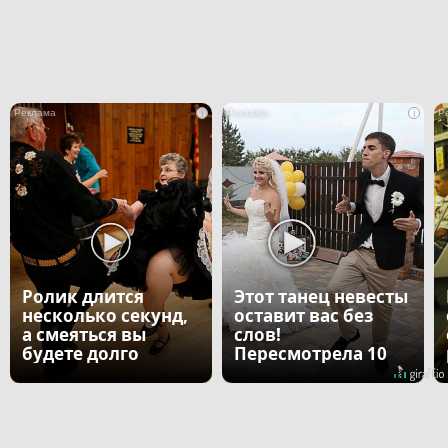
i
i
Ролик длится
Этот танец невесты
несколько секунд,
оставит вас без
а смеяться вы
слов!
будете долго
Пересмотрела 10
раз