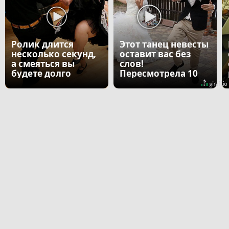
Ролик длится
Этот танец невесты
несколько секунд,
оставит вас без
а смеяться вы
слов!
будете долго
Пересмотрела 10
раз