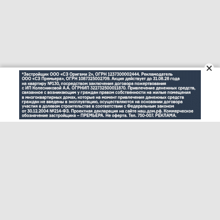
© "Ульяновск онлайн" (www.73online.ru), 18+
Учредитель: ООО "СИБ". Главный редактор: Скворцова Е.В.
Свидетельство СМИ "Эл № ФС77-36684" от 29.06.2009 г. выдано
Роскомнадзором.
432011, г. Ульяновск, ул. Радищева, дом 90, офис 1
+7 (8422) 41-03-85, реклама: +7 (9372) 762-909
73online@mail.ru
На информационном ресурсе применяются рекомендательные
технологии