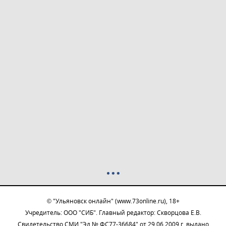
© "Ульяновск онлайн" (www.73online.ru), 18+
Учредитель: ООО "СИБ". Главный редактор: Скворцова Е.В.
Свидетельство СМИ "Эл № ФС77-36684" от 29.06.2009 г. выдано