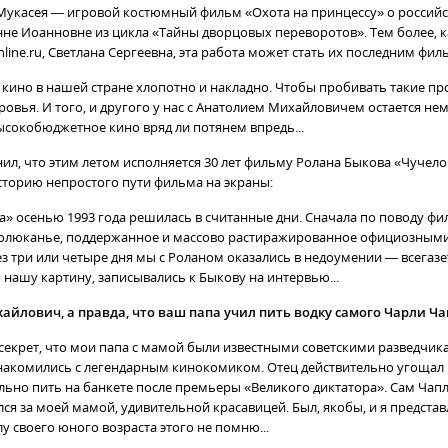
укасея — игровой костюмный фильм «Охота на принцессу» о россий
не Иоанновне из цикла «Тайны дворцовых переворотов». Тем более, к
line.ru, Светлана Сергеевна, эта работа может стать их последним фил
 кино в нашей стране хлопотно и накладно. Чтобы пробивать такие пр
ровья. И того, и другого у нас с Анатолием Михайловичем остается не
ысокобюджетное кино вряд ли потянем впредь...
ил, что этим летом исполняется 30 лет фильму Ролана Быкова «Чучел
историю непростого пути фильма на экраны:
ла» осенью 1993 года решилась в считанные дни. Сначала по поводу ф
юлюканье, поддержанное и массово растиражированное официозными
ез три или четыре дня мы с Роланом оказались в недоумении — всегаз
 нашу картину, записывались к Быкову на интервью...
айлович, а правда, что ваш папа учил пить водку самого Чарли Ч
е секрет, что мои папа с мамой были известными советскими разведчик
знакомились с легендарным кинокомиком. Отец действительно угощал
ильно пить на банкете после премьеры «Великого диктатора». Сам Чап
ся за моей мамой, удивительной красавицей. Был, якобы, и я представ
лу своего юного возраста этого не помню...