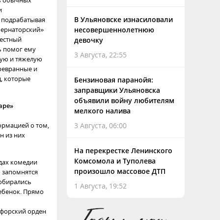
ь обычных
и
В Ульяновске изнасиловали
, подрабатывая
убернаторский»
несовершеннолетнюю
вестный
девочку
ь помог ему
3 Августа, 22:55
кую и тяжелую
еревранные и
, которые
Бензиновая паранойя:
заправщики Ульяновска
объявили войну любителям
аре»
мелкого налива
ормацией о том,
3 Августа, 06:00
н из них
На перекрестке Ленинского
Комсомола и Туполева
одах комедии
произошло массовое ДТП
 запомнятся
собирались
1 Августа, 19:52
ребенок. Прямо
афорский орден