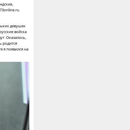
ндские,
3online.ru
ольких девушек
русские войска
ут. Оказалось,
ь родится
тя я появился на