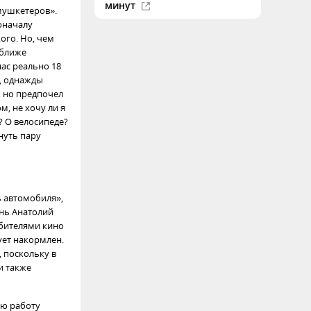
минут
мушкетеров».
оначалу
ого. Но, чем
 ближе
ас реально 18
й, однажды
, но предпочел
, не хочу ли я
? О велосипеде?
нуть пару
ь автомобиля»,
ень Анатолий
юбителями кино
ует накормлен.
, поскольку в
и также
ую работу