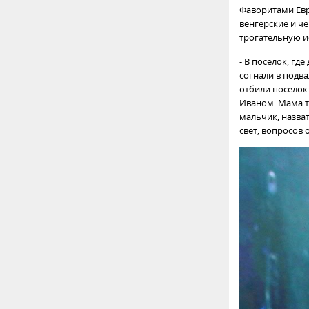
Фаворитами Евр
венгерские и ч
трогательную и
- В поселок, гд
согнали в подва
отбили поселок.
Иваном. Мама то
мальчик, назват
свет, вопросов 