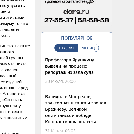
я не упустить
тречи,
и артистами
симуму то, что
стиваля и
ей...
ПОПУЛЯРНОЕ
ьшего. Пока же
НЕДЕЛЯ
МЕСЯЦ
ванного.
рной группы
Профессора Ярушкину
тому что никто
вывели на процесс:
стаканов.
репортаж из зала суда
ивальный
30 Июля, 20:00
тех изданий
щали наш город
до Ульяновска
Валидол в Монреале,
 «Сестры»);
тракторная штанга и звонок
тную плиту
Брежневу. Великой
фестиваля в
олимпийской победе
ели оплатить и
Константинова полвека
31 Июля, 06:05