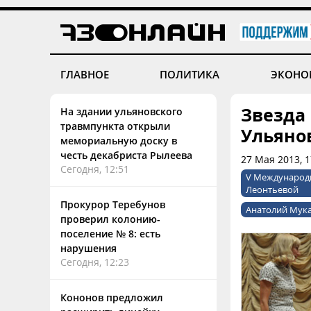
ГЛАВНОЕ
ПОЛИТИКА
ЭКОНО
Звезда 
На здании ульяновского
травмпункта открыли
Ульяно
мемориальную доску в
честь декабриста Рылеева
27 Мая 2013, 1
Сегодня, 12:51
V Международн
Леонтьевой
Прокурор Теребунов
Анатолий Мук
проверил колонию-
поселение № 8: есть
нарушения
Сегодня, 12:23
Кононов предложил