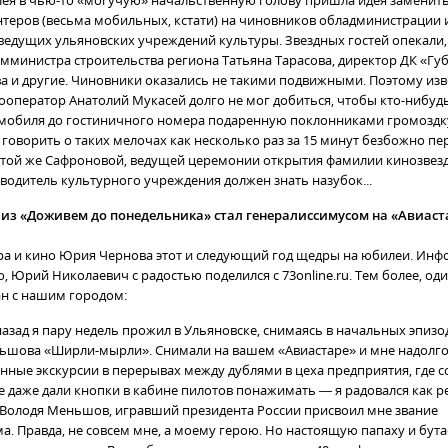
ея в чью-то «могучую» начальственную голову пришла идея заменит
нтеров (весьма мобильных, кстати) на чиновников обладминистрации 
ведущих ульяновских учреждений культуры. Звездных гостей опекали
замминистра строительства региона Татьяна Тарасова, директор ДК «Г
а и другие. Чиновники оказались не такими подвижными. Поэтому из
ооператор Анатолий Мукасей долго не мог добиться, чтобы кто-нибуд
омобиля до гостиничного номера подаренную поклонниками громозд
 говорить о таких мелочах как несколько раз за 15 минут безбожно п
той же Сафроновой, ведущей церемонии открытия фамилии кинозвезд
водитель культурного учреждения должен знать назубок...
из «Доживем до понедельника» стал генералиссимусом на «Авиаст
тра и кино Юрия Чернова этот и следующий год щедры на юбилеи. Инф
, Юрий Николаевич с радостью поделился с 73online.ru. Тем более, оди
н с нашим городом:
 назад я пару недель прожил в Ульяновске, снимаясь в начальных эпиз
шова «Ширли-мырли». Снимали на вашем «Авиастаре» и мне надолго
ные экскурсии в перерывах между дублями в цеха предприятия, где 
не даже дали кнопки в кабине пилотов понажимать — я радовался как 
 Володя Меньшов, игравший президента России присвоил мне звание
а. Правда, не совсем мне, а моему герою. Но настоящую папаху и бут