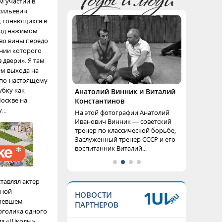
м участии в
асильевич
, гоняющихся в
под нажимом
тво вины передо
ении которого
 двери». Я там
ем выхода на
 по-настоящему
убку как
Анатолий Винник и Виталий
Москве на
Константинов
..
На этой фотографии Анатолий
Иванович Винник — советский
тренер по классической борьбе,
Заслуженный тренер СССР и его
воспитанник Виталий...
тавлял актер
нной
НОВОСТИ
умевшем
ПАРТНЕРОВ
оголика одного
 из «Школы»