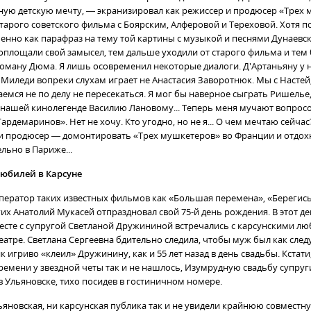
ную детскую мечту, — экранизировал как режиссер и продюсер «Трех 
старого советского фильма с Боярским, Алферовой и Тереховой. Хотя п
енно как парафраз на тему той картины с музыкой и песнями Дунаевск
оплощали свой замысел, тем дальше уходили от старого фильма и тем
роману Дюма. Я лишь осовременил некоторые диалоги. Д'Артаньяну у н
е. Миледи вопреки слухам играет не Анастасия Заворотнюк. Мы с Насте
аемся не по делу не пересекаться. Я мог бы наверное сыграть Ришелье
ь нашей кинолегенде Василию Лановому... Теперь меня мучают вопросом
ардемаринов». Нет не хочу. Кто угодно, но не я... О чем мечтаю сейчас
 и продюсер — домонтировать «Трех мушкетеров» во Франции и отдох
льно в Париже...
юбилей в Карсуне
ператор таких известных фильмов как «Большая перемена», «Берегис
их Анатолий Мукасей отпраздновал свой 75-й день рождения. В этот д
сте с супругой Светланой Дружининой встречались с карсунскими л
еатре. Светлана Сергеевна бдительно следила, чтобы муж был как след
 игриво «клеил» Дружинину, как и 55 лет назад в день свадьбы. Кстати
времени у звездной четы так и не нашлось, Изумрудную свадьбу супруг
в Ульяновске, тихо посидев в гостиничном номере.
льяновская, ни карсунская публика так и не увидели крайнюю совместн