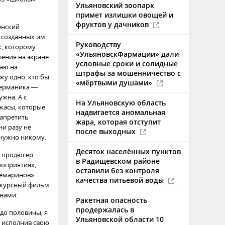
Ульяновский зоопарк
примет излишки овощей и
фруктов у дачников
енский
е созданных им
Руководству
к, которому
«УльяновскФармации» дали
ления на экране
условные сроки и солидные
даю на
штрафы за мошенничество с
ажу одно: кто бы
«мёртвыми душами»
 Германика —
жна. А с
На Ульяновскую область
жасы, которые
надвигается аномальная
запретить
жара, которая отступит
и разу не
после выходных
 нужно никому.
Десяток населённых пунктов
и продюсер
в Радищевском районе
роприятиях,
оставили без контроля
демаринов».
качества питьевой воды
онкурсный фильм
анами:
Ракетная опасность
продержалась в
 до половины, я
Ульяновской области 10
, исполнив свою