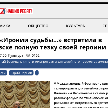
МИКА
ОБЩЕСТВО
КУЛЬТУРА
СП
«Иронии судьбы...» встретила в
вске полную тезку своей героини
7:50, Культура
5162
ый фестиваль кино- и телепрограмм для семейного просмотра имени
асей
Юрий Чернов
V Международный фестиваль кин
телепрограмм для семейного про
Валентины Леонтьевой в самом р
рамках форума по Ульяновской о
разъезжают, встречаясь со зрит
настоящие звезды (и не только ро