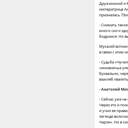
Дружининой и М
императрице Ан
призналась 73on
- Снимать такое
много сил и здо
бодримся. Но в
Мукасей вспомн
в связи с этим 
- Судьба «Чуче
чиновничье ул
буквально, чер
взахлеб хвалить
- Анатолий Мих
- Сейчас уже н
Через это и по
и учил ее прав
легенде волочил
Чарли». Но в си