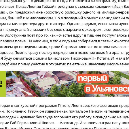
новска умыкнул... В декабре этого года исполнится 40 лет фильму, о мое
то знает. Когда Леонид Гайдай приступал к съемкам комедии «Иван В
ию», он предложил мне крохотную ролюшку одного из милиционеров
ным, буншей и Милославским. Но в последний момент Леонид Иович 
рдил на милиционера другого актера. Однако, видимо, испытывая чувс
еня в секундный эпизодик без слов с царским оркестром, в сопровожд
м Золотухина поет про то, как «счастье вдруг в тишине постучпалось в
первом плане... И наконец, в этом году мы соберемся в связи с 45-лети
живем до понедельника», с роли Сыромятникова в котором началась
арьера. Помню сразу после утверждения я позвонил домой и орал в тр
 буду сниматься с самим Вячеславом Тихоновым!!!» Кстати, 31 мая в 
ладбище приму участие в открытии памятника Вячеславу Васильевичу.
гора» в конкурсной программе Пятого Леонтьевского фестиваля предс
ин. Поколению 1990-х он известен как почтальон Печкин из телевизио
 молодежь нулевых без труда вспомнит его работу в скандально наш
лерии Гай Германики «Школа» — Александр Иванович сыграл папу-алк
оев Вадима Исаева. О тонкостях перевоплощения из Печкина в алкаша