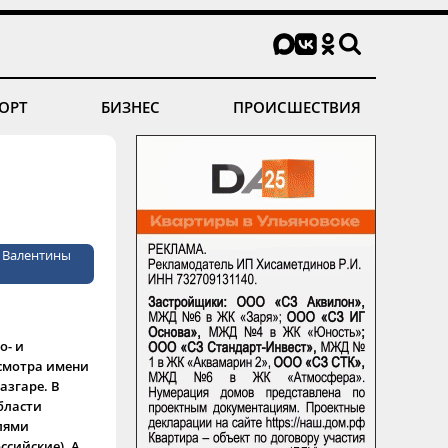
ОРТ
БИЗНЕС
ПРОИСШЕСТВИЯ
 Валентины
о- и
смотра имени
азгаре. В
бласти
елями
ссийские). А