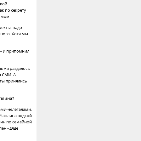
ской
ак по секрету
ьмом:
оекты, надо
много. Хотя мы
о» и припомнил
ильма раздалось
 СМИ. А
еты принялись
аплина?
ами-нелегалами.
 Чаплина водкой
лин по семейной
лен «дяде