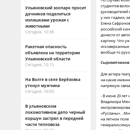
По случаю юбил
студентов-воло
Ульяновский зоопарк просит
руководителей 
дачников поделиться
у них гидами, 
излишками урожая с
Елена Сафронов
животными
российский кин
Сегодня, 10:36
донести от авт
картину. Что уж
Ракетная опасность
исковерканные 
вообще-то руко
объявлена на территории
Ульяновской области
Сыромятников 
Сегодня, 10:15
Для актера теа
На Волге в селе Берёзовка
на какие именно
утонул мужчина
напрямую связа
Сегодня, 10:03
- В июне 20 лет
Владимира Мень
В ульяновском
импровизирован
локомотивном депо черный
«Русланы»... М
коршун застрял в передней
на летном поле
части тепловоза
генералиссимум