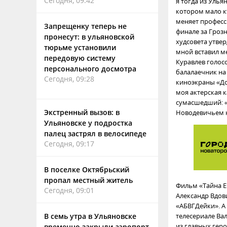
Сегодня, 09:42
я тогда из Улья
котором мало к
меняет професс
Запрещенку теперь не
финале за Гроз
пронесут: в ульяновской
худсовета утве
тюрьме установили
мной вставил м
передовую систему
Куравлев голосо
персонального досмотра
балалаечник на 
Сегодня, 09:28
киноэкраны «До
моя актерская к
сумасшедший: «Я
Экстренный вызов: в
Новодевичьем к
Ульяновске у подростка
палец застрял в велосипеде
Сегодня, 09:17
В поселке Октябрьский
пропал местный житель
Фильм «Тайна Е
Сегодня, 09:01
Александр Вдов
«АБВГДейки». А
В семь утра в Ульяновске
телесериале Ва
из главных гер
временно закрыли аэропорт