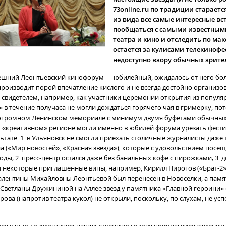
73online.ru по традиции стараетс
из вида все самые интересные вс
пообщаться с самыми известным
театра и кино и отследить по мак
остается за кулисами телекинофе
недоступно взору обычных зрител
шний Леонтьевский кинофорум — юбилейный, ожидалось от него бол
производит порой впечатление кислого и не всегда достойно организо
свидетелем, например, как участники церемонии открытия из популя
 в течение получаса не могли дождаться горячего чая в гримерку, по
 огромном Ленинском мемориале с минимум двумя буфетами обычных 
 «креативном» регионе могли именно в юбилей форума урезать фест
ьтате: 1. в Ульяновск не смогли приехать столичные журналисты даже 
а («Мир новостей», «Красная звезда»), которые с удовольствием посе
ды; 2. пресс-центр остался даже без банальных кофе с пирожками; 3. 
ли некоторые приглашенные випы, например, Кирилл Пирогов («Брат-2»,
алентины Михайловны Леонтьевой был перенесен в Новоселки, а памя
Светланы Дружининой на Аллее звезд у памятника «Главной героини» 
рова (напротив театра кукол) не открыли, поскольку, по слухам, не усп