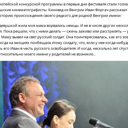
опейской конкурсной программы в первые дни фестиваля стали голла
ешские кинематографисты. Киновед из Венгрии Иван Форгач рассказал 7
сторию происхождения своего редкого для родной Венгрии имени:
е девушкой жила моя мама ворвались немцы. И ее в числе других неск
л. Пока решали, что с ними делать — сжечь заживо или расстрелять — 
 Маму вывел на свет русский солдат. Она поинтересовалась, как его зов
гда на эмоциях пообещала этому солдату, что, если у нее когда-нибуд
ь его Иван в честь русского освободителя. И когда, несколько лет спус
относительно моего имени у родителей не возникло...