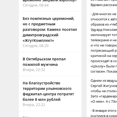
Вдовин рассказал
Сегодня, 08:44
- Для многих не
Без помпезных церемоний,
относится к авт
но с предметным
образов из «Че
разговором: Камеко посетил
Эдуард Николае
димитровградский
импонирует тот
телеэкране и на
«ЖгутКомплект»
и что не говори
Сегодня, 08:20
потрясающий ре
критикой на се
В Октябрьском пропал
происходят в с
пожилой мужчина
«Школу» были п
Вчера, 22:32
согласен. Пока
Одним из ведущ
На благоустройство
Сергей Жигунов
территории ульяновского
чтобы не столк
фиджитал-центра потратят
Зато «гардемар
более 8 млн рублей
«О нем». А с 73
Вчера, 22:22
- В январе этог
очутился в сумр