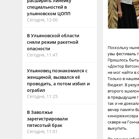
расширить линейку
специальностей в
ульяновском ЦОПП
Сегодня, 12:00
В Ульяновской области
сняли режим ракетной
Поскольку ныне
опасности
увы фестиваль 
Сегодня, 11:47
Пришлось быть 
«Доктор Ватсон»
Ульяновец познакомился с
не мог найти в
женщиной, вызвался её
Только в нашем
проводить, а потом избил и
бюджет. В резул
ограбил
второго эшелон
Сегодня, 11:25
в предыдущие го
так и не доеха
вечер памяти В
В Заволжье
кинорежиссера 
зарегистрировали
сквере на Гонча
пятисотый брак
выкупить.
Сегодня, 11:01