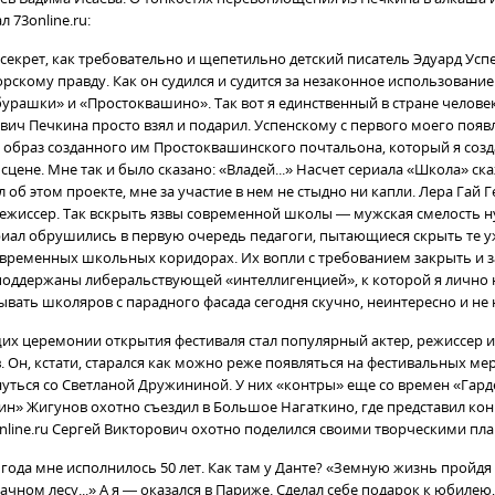
 73online.ru:
 секрет, как требовательно и щепетильно детский писатель Эдуард Усп
орскому правду. Как он судился и судится за незаконное использовани
бурашки» и «Простоквашино». Так вот я единственный в стране челове
вич Печкина просто взял и подарил. Успенскому с первого моего появ
 образ созданного им Простоквашинского почтальона, который я соз
 сцене. Мне так и было сказано: «Владей...» Насчет сериала «Школа» ск
л об этом проекте, мне за участие в нем не стыдно ни капли. Лера Гай
жиссер. Так вскрыть язвы современной школы — мужская смелость ну
риал обрушились в первую очередь педагоги, пытающиеся скрыть те у
овременных школьных коридорах. Их вопли с требованием закрыть и 
оддержаны либеральствующей «интеллигенцией», к которой я лично н
зывать школяров с парадного фасада сегодня скучно, неинтересно и не
их церемонии открытия фестиваля стал популярный актер, режиссер 
. Он, кстати, старался как можно реже появляться на фестивальных ме
нуться со Светланой Дружининой. У них «контры» еще со времен «Гар
ин» Жигунов охотно съездил в Большое Нагаткино, где представил к
online.ru Сергей Викторович охотно поделился своими творческими пл
о года мне исполнилось 50 лет. Как там у Данте? «Земную жизнь пройдя
ачном лесу...» А я — оказался в Париже. Сделал себе подарок к юбилею