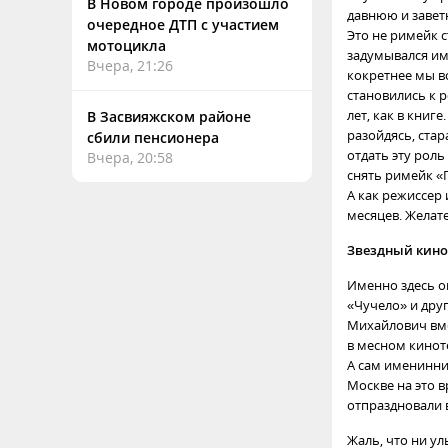
В Новом городе произошло
давнюю и завет
очередное ДТП с участием
Это не римейк 
мотоцикла
задумывался им
Вчера, 21:26
кокретнее мы в
становились к 
лет, как в книг
В Засвияжском районе
разойдясь, стар
сбили пенсионера
отдать эту рол
Вчера, 20:58
снять римейк «Г
А как режиссер
месяцев. Желате
Звездный кино
Именно здесь о
«Чучело» и друг
Михайлович вме
в месном кинот
А сам именинник
Москве на это 
отпраздновали 
Жаль, что ни у