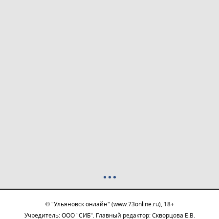
© "Ульяновск онлайн" (www.73online.ru), 18+
Учредитель: ООО "СИБ". Главный редактор: Скворцова Е.В.