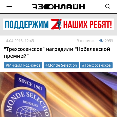
14.04.2013, 12:45
Экономика
2953
"Трехсосенское" наградили "Нобелевской
премией"
#Михаил Родионов
#Monde Selection
#Трехсосенское