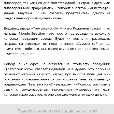
пивоваров, так как Бельгия является одной из стран с древними
пивоваренными традициями», - говорит аналитик «Инвесткафе»
Дарья Пичугина. С ней согласен представитель одного из
федеральных производителей пива.
Владелец завода «Трехсосенский» Михаил Родионов говорит, что
награды Monde Selection - это просто подтверждение высокого
качества продукции завода. Будет ли компания размещать
награды на этикетках, он пока не знает: «Думаем сейчас над
этим». «Для любителя пива важен вкус, а не этикетка с медалями»,
- считает Родионов.
Победа в конкурсе не скажется на стоимости продукции
«Трехсосенского», уверяет Родионов. «Не думаю, что россияне
отмечают наличие каких-то наград при выборе пива, для них
основным критерием является соотношение качества и цены», -
подтверждает Пичугина из «Инвесткафе». - «Поэтому рост цен в
связи с международным признанием маловероятен, если
качество такое высокое, то оно уже заложено в текущих ценах».
Поделись новостью в социальных сетях