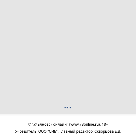
© "Ульяновск онлайн" (www.73online.ru), 18+
Учредитель: ООО "СИБ". Главный редактор: Скворцова Е.В.