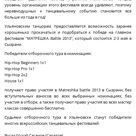
уровень организации этого фестиваля всегда удивляют, поэтому
неравнодушных к танцевальному событию становится всё
больше из года в год!
У
льяновским танцорам предоставляется возможность заранее
хорошенько прокачаться и подобраться к победе на главном
фестивале "МАТРЁШКА Battle 2013", который состоится 2-3 мая в
Сызрани.
Победители отборочного тура в номинациях:
Hip-Hop Beginners 1x1
Hip-Hop Pro 1x1
Hip-Hop 2x2
House 1x1
получают право участия в Matreshka battle 2013 в Сызрани, без
вступительных взносов во всех выбранных номинациях, без
участия в отборе, а также получают право участия во всех мастер
классах совершенно бесплатно.
Судьями отборочного тура в Ульяновске станут победители
многих всероссийских танцевальных фестивалей:
Вусал (Vusal) Гасанов (Саратов)