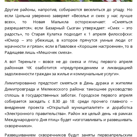
Другие районы, напротив, собираются веселиться до упаду. Но
если Цильна уверенно заверяет «Веселье и смех у нас лучше
всех», то Новая Малыкла осторожничает: «Смеяться
разрешается»; если Базарный Сызган утверждает: «Смех – это
радость», то Старая Кулатка подходит к 1 апреля философски:
«Юмор – это убежище, в которое прячутся умные люди от
мрачности и грязи»; если в Павловке «Хорошее настроение», то в
Радищеве лишь «Мешочек смеха».
А вот Тереньге – вовсе не до смеха и птиц: первого апреля
районная ЧК озаботится «предупреждением и ликвидацией
задолженности граждан за жилье и коммунальные услуги».
Лимитированно предстоит смеяться в День дурака и жителям
Димитровграда и Мелекесского района: тамошнее руководство
сплошь в государственных заботах. Городское первого апреля
собирается заседать с 8.30 до 18: среди прочего главного –
внедрение проекта «Открытый муниципалитет» и доработка
«Электронного правительства». Район же целый день «в рамках
Международного Дня птиц» будет «изготавливать и развешивать
скворечники».
Развешиванием скворечников будут заняты первоапрельским