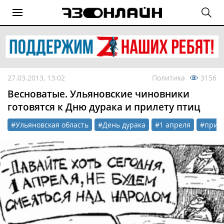
27.03.2013, 13:02
Политика
3156
Весноватые. Ульяновские чиновники
готовятся к Дню дурака и прилету птиц
#Ульяновская область
#День дурака
#1 апреля
#прил