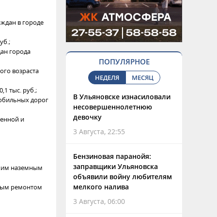
ждан в городе
уб.;
ан города
ПОПУЛЯРНОЕ
ого возраста
НЕДЕЛЯ
МЕСЯЦ
1 тыс. руб.;
В Ульяновске изнасиловали
мобильных дорог
несовершеннолетнюю
девочку
венной и
3 Августа, 22:55
Бензиновая паранойя:
заправщики Ульяновска
ским наземным
объявили войну любителям
мелкого налива
ьным ремонтом
3 Августа, 06:00