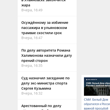
жара
Вчера, 16:49
Осуждённому за избиение
пассажира в ульяновском
трамвае скостили срок
Вчера, 16:47
По делу авторитета Романа
Халимонова назначили дату
прений сторон
Вчера, 16:35
Суд назначил заседание по
делу экс-министра спорта
Сергея Кузьмина
Вчера, 16:32
СМИ: Белый Дом
обратился к Росси
Арестованный по делу
важной просьбой