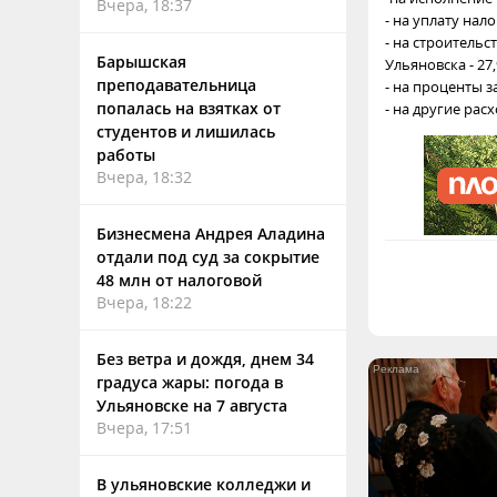
Вчера, 18:37
- на уплату налог
- на строитель
Барышская
Ульяновска - 27,
преподавательница
- на проценты за 
попалась на взятках от
- на другие расх
студентов и лишилась
работы
Вчера, 18:32
Бизнесмена Андрея Аладина
отдали под суд за сокрытие
48 млн от налоговой
Вчера, 18:22
Без ветра и дождя, днем 34
градуса жары: погода в
Ульяновске на 7 августа
Вчера, 17:51
В ульяновские колледжи и