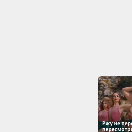
Ржу не пер
пересмотр