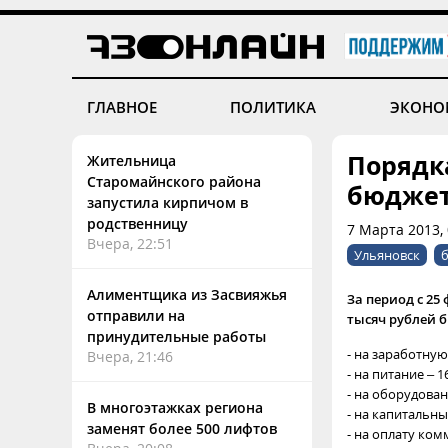
ГЛАВНОЕ
ПОЛИТИКА
ЭКОНО
Порядк
Жительница
Старомайнского района
бюджет
запустила кирпичом в
родственницу
7 Марта 2013,
Вчера, 22:51
Ульяновск
Алиментщика из Засвияжья
За период с 25 
отправили на
тысяч рублей 
принудительные работы
- на заработную 
Вчера, 21:46
- на питание – 16
- на оборудовани
В многоэтажках региона
- на капитальны
заменят более 500 лифтов
- на оплату комм