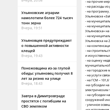
Вчера, 20:08
- на прочие мер
- на расходы из 
- на программу
Ульяновские аграрии
Ульяновске «Забо
намолотили более 724 тысяч
- на муниципаль
тонн зерна
- на муниципал
Вчера, 19:51
Ульяновска» на 2
- на муниципал
Ульяновцев предупреждают
Ульяновска на 20
о повышенной активности
- на компенсаци
клещей
- на строитель
Вчера, 19:43
и искусственных
- на оценку не
муниципальной с
Поножовщина из-за глупой
- на городские м
обиды: ульяновец получил 8
- на услуги связи
лет за резню на улице
- на ГСМ – 101,6 
Вчера, 18:43
-на субсидии н
электрическим т
- на субсидии 
Завтра в Димитровграде
сооружений инже
простятся с погибшим на
- уличное освеще
СВО земляком
-на исполнение 