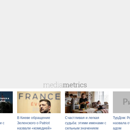
В Киеве обращение
Счастливая и легкая
ТурДом: Р
и с
Зеленского о Patriot
судьба: этими именами с
назвала о
назвали «комедией»
сильным значением
адом