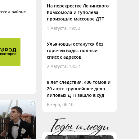
На перекрестке Ленинского
лжском районе
Комсомола и Туполева
произошло массовое ДТП
1 Августа, 19:52
Ульяновцы останутся без
горячей воды: полный
список адресов
2 Августа, 13:32
8 лет следствия, 400 томов и
20 авто: крупнейшее дело
липовых ДТП зашло в суд
i
Вчера, 06:10