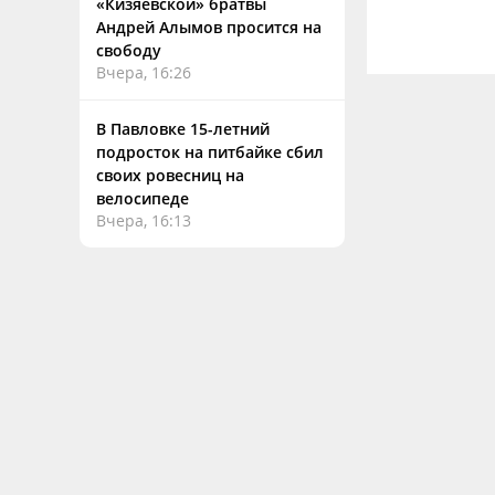
«Кизяевской» братвы
Андрей Алымов просится на
свободу
Вчера, 16:26
В Павловке 15-летний
подросток на питбайке сбил
своих ровесниц на
велосипеде
Вчера, 16:13