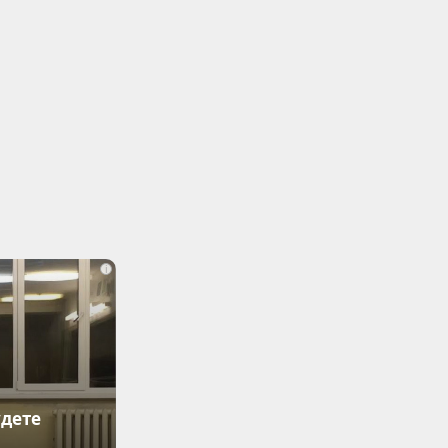
i
удете