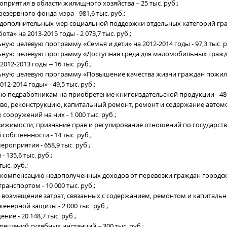
оприятия в области жилищного хозяйства – 25 тыс. руб.;
резервного фонда мэра - 981,6 тыс. руб.;
 дополнительных мер социальной поддержки отдельных категорий гра
та» на 2013-2015 годы - 2 073,7 тыс. руб.;
ную целевую программу «Семья и дети» на 2012-2014 годы - 97,3 тыс. р
ьную целевую программу «Доступная среда для маломобильных гражд
012-2013 годы – 16 тыс. руб.;
ьную целевую программу «Повышение качества жизни граждан пожил
12-2014 годы» - 49,5 тыс. руб.;
ю педработникам на приобретение книгоиздательской продукции - 480,
ство, реконструкцию, капитальный ремонт, ремонт и содержание авто
 сооружений на них - 1 000 тыс. руб.;
движимости, признание прав и регулирование отношений по государст
обственности - 14 тыс. руб.;
ероприятия - 658,9 тыс. руб.;
 - 135,6 тыс. руб.;
тыс. руб.;
а компенсацию недополученных доходов от перевозки граждан город
ранспортом - 10 000 тыс. руб.;
на возмещение затрат, связанных с содержанием, ремонтом и капитал
нерной защиты - 2 000 тыс. руб.;
ние - 20 148,7 тыс. руб.;
решений судебных инстанций – 300 тыс. руб.;