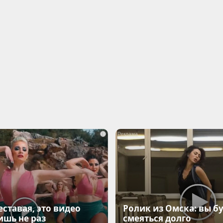
i
еставая, это видео
Ролик из Омска: вы б
ишь не раз
смеяться долго