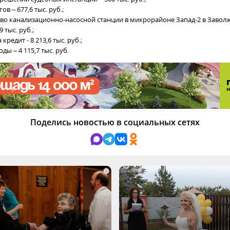
ов – 677,6 тыс. руб.;
ство канализационно-насосной станции в микрорайоне Запад-2 в Заво
9 тыс. руб.;
кредит - 8 213,6 тыс. руб.;
оды – 4 115,7 тыс. руб.
Поделись новостью в социальных сетях
i