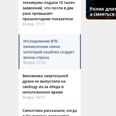
техникумы подали 10 тысяч
заявлений, что почти в два
Ролик длит
раза превышает
а смеяться
прошлогодние показатели
Вчера, 17:17
Исследование ВТБ:
ежемесячная смена
категорий кешбэка создает
волны спроса
Вчера, 17:13
Виновника смертельной
драки не выпустили на
свободу из-за обеда в
неположенное время
Вчера, 16:57
Синоптики рассказали, когда
в Ульяновске закончится