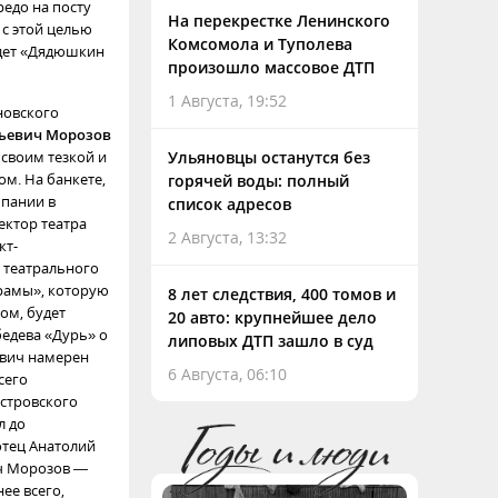
редо на посту
На перекрестке Ленинского
 с этой целью
Комсомола и Туполева
удет «Дядюшкин
произошло массовое ДТП
1 Августа, 19:52
новского
льевич Морозов
 своим тезкой и
Ульяновцы останутся без
м. На банкете,
горячей воды: полный
пании в
список адресов
ектор театра
2 Августа, 13:32
кт-
 театрального
драмы», которую
8 лет следствия, 400 томов и
ом, будет
20 авто: крупнейшее дело
бедева «Дурь» о
липовых ДТП зашло в суд
евич намерен
6 Августа, 06:10
сего
Островского
л до
отец Анатолий
ич Морозов —
ее всего,