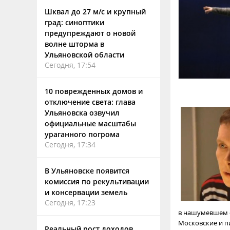
Шквал до 27 м/с и крупный
град: синоптики
предупреждают о новой
волне шторма в
Ульяновской области
Сегодня, 17:54
10 поврежденных домов и
отключение света: глава
Ульяновска озвучил
официальные масштабы
ураганного погрома
Сегодня, 17:34
В Ульяновске появится
комиссия по рекультивации
и консервации земель
Сегодня, 17:23
в нашумевшем 
Московские и п
Реальный рост доходов