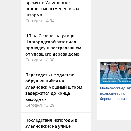
время» в Ульяновске
полностью отменен из-за
шторма
Сегодня, 14:54
ЧП на Севере: на улице
Новгородской затопило
проводку в пострадавшем
от упавшего дерева доме
Сегодня, 14:38
Пересидеть не удастся:
обрушившийся на
Ульяновск мощный шторм
Молодую жену Пе
задержится до конца
поздравляют с
выходных
беременностью
Сегодня, 13:28
Последствия непогоды в
Ульяновске: на улице