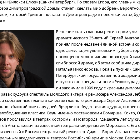
) и «Билокси Блюз» (Санкт-Петербург). По словам Егора, его главным к
сера димитровградской драмы станет «сделать мир добрее». Вероятно,
лем, который Гришин поставит в Димитровграде в новом качестве, б
го.
Решение стать главным режиссером улья
драматического 35-летний
Сергей Анато
принял после недавней личной встречи со
однофамильцем ульяновским губернаторо
посвященном окончанию новогодней кам
симбирской драме, об этом сообщила дир
Наталья Никонорова. Пока выпускник Сан
Петербургской государственной академии
искусства по специальности «Режиссура 
он закончил в 1999 году с красным диплом
правах худрука спектакль молодого актера и режиссера Александра Ле
ои собственные планы в качестве главного режиссера Сергей Анатоль
ьно в ближайшие пару дней. Вряд ли это будет всякая «дурь», скорее в
злободневная классика. Ведь именно постановками Бомарше, Кокто, 
в прославился в театрах Костромы и Новгорода, где десять лет служи
ргей Анатольевич из известной театральной династии Морозовых. Его 
известный в России театральный режиссер. Дядя — Борис Афанасьев
ральным академическим театром Российской армии в Москве. Вероятн