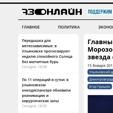
ГЛАВНОЕ
ПОЛИТИКА
ЭКОНО
Главны
Передышка для
метеозависимых: в
Морозо
Ульяновске прогнозируют
звезда
неделю спокойного Солнца
без магнитных бурь
15 Января 2013
Сегодня, 18:08
Ульяновский д
Димитровградс
По 11 операций в сутки: в
ульяновском
Егор Гришин
онкодиспансере обновили
реанимацию и
хирургические залы
Сегодня, 18:00