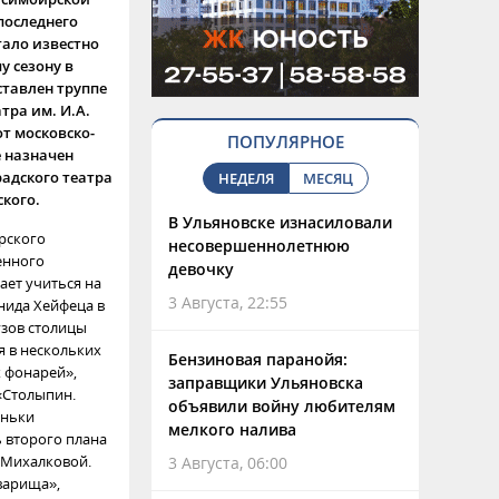
последнего
тало известно
у сезону в
ставлен труппе
тра им. И.А.
от московско-
ПОПУЛЯРНОЕ
е назначен
адского театра
НЕДЕЛЯ
МЕСЯЦ
кого.
В Ульяновске изнасиловали
рского
несовершеннолетнюю
енного
девочку
ает учиться на
3 Августа, 22:55
нида Хейфеца в
узов столицы
я в нескольких
Бензиновая паранойя:
х фонарей»,
заправщики Ульяновска
«Столыпин.
объявили войну любителям
еньки
мелкого налива
ь второго плана
 Михалковой.
3 Августа, 06:00
варища»,