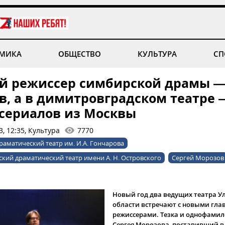
МИКА
ОБЩЕСТВО
КУЛЬТУРА
СП
й режиссер симбирской драмы —
в, а в димитровградском театре 
 сериалов из Москвы
, 12:35, Культура
7770
раматический театр им. И.А. Гончарова
кий драматический театр имени А. Н. Островского
Сергей Морозов
Новый год два ведущих театра У
области встречают с новыми гл
режиссерами. Тезка и однофамил
Сергея Морозова, поставивший в