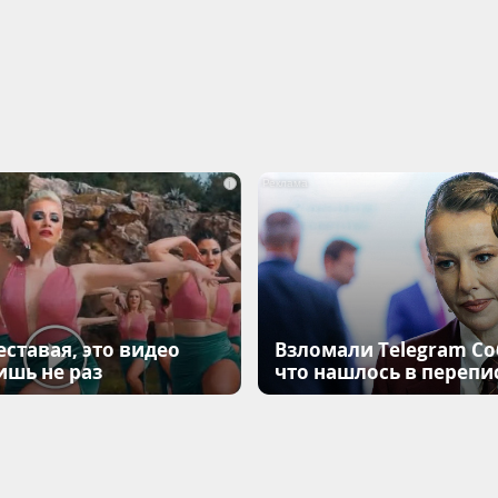
i
еставая, это видео
Взломали Telegram Соб
ишь не раз
что нашлось в перепи