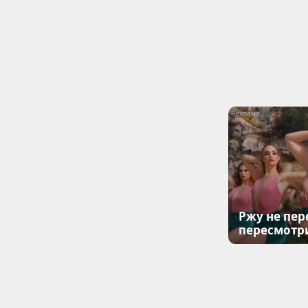
Ржу не пер
пересмотр