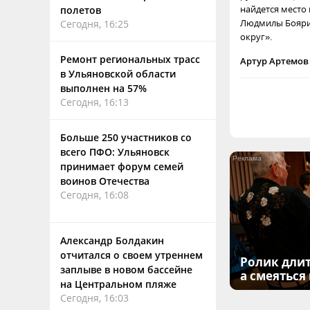
найдется место 
полетов
Людмилы Боярин
Сегодня, 16:25
округ».
Ремонт региональных трасс
Артур Артемов
в Ульяновской области
выполнен на 57%
Сегодня, 16:13
Больше 250 участников со
всего ПФО: Ульяновск
принимает форум семей
воинов Отечества
Сегодня, 16:08
Александр Болдакин
отчитался о своем утреннем
Ролик длит
заплыве в новом бассейне
а смеяться
на Центральном пляже
Сегодня, 16:03