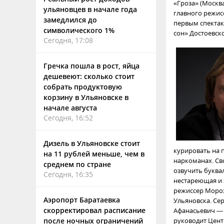
«Гроза» (Москва
ульяновцев в начале года
главного режис
замедлился до
первым спектак
символического 1%
сон» Достоевско
Сегодня, 17:08
Гречка пошла в рост, яйца
дешевеют: сколько стоит
собрать продуктовую
корзину в Ульяновске в
начале августа
Сегодня, 16:52
Дизель в Ульяновске стоит
курировать на 
на 11 рублей меньше, чем в
наркоманах. Св
среднем по стране
озвучить буквал
Сегодня, 16:35
нестареющая и 
режиссер Морозо
Аэропорт Баратаевка
Ульяновска. Се
скорректировал расписание
Афанасьевич — 
после ночных ограничений
руководит Цент