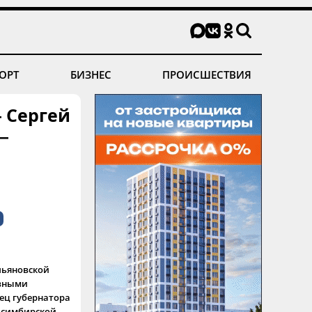
ОРТ
БИЗНЕС
ПРОИСШЕСТВИЯ
 Сергей
—
льяновской
авными
ец губернатора
 симбирской