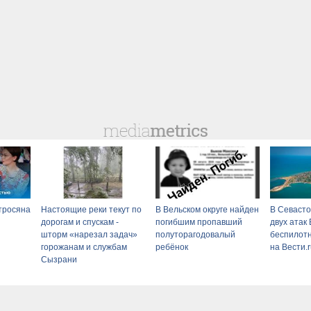
тросяна
Настоящие реки текут по
В Вельском округе найден
В Севасто
дорогам и спускам -
погибшим пропавший
двух атак
шторм «нарезал задач»
полуторагодовалый
беспилотн
горожанам и службам
ребёнок
на Вести.
Сызрани