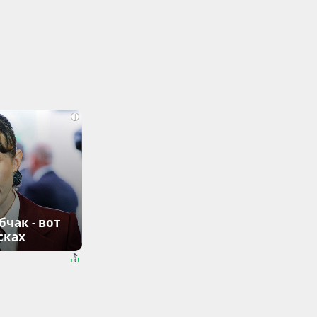
i
чак - вот
сках