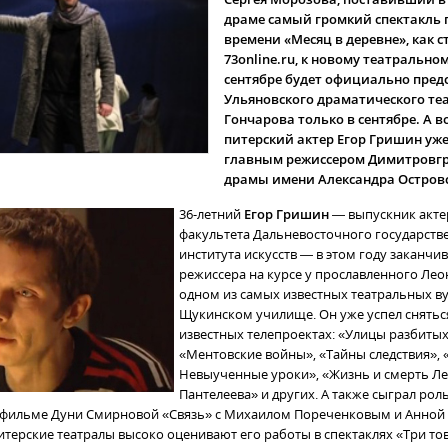
драме самый громкий спектакль 
времени «Месяц в деревне», как с
73online.ru, к новому театральном
сентябре будет официально пред
Ульяновского драматического теа
Гончарова только в сентябре. А в
питерский актер Егор Гришин уж
главным режиссером Димитровгр
драмы имени Александра Островс
36-летний
Егор Гришин
— выпускник акте
факультета Дальневосточного государств
института искусств — в этом году заканчив
режиссера на курсе у прославленного Лео
одном из самых известных театральных в
Щукинском училище. Он уже успел снятьс
известных телепроектах: «Улицы разбиты
«Ментовские войны», «Тайны следствия», 
Невыученные уроки», «Жизнь и смерть Л
Пантелеева» и других. А также сыграл рол
фильме Дуни Смирновой «Связь» с Михаилом Пореченковым и Анной
итерские театралы высоко оценивают его работы в спектаклях «Три то