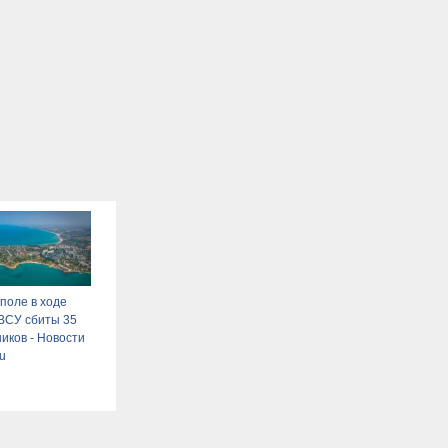
поле в ходе
 ВСУ сбиты 35
иков - Новости
ru