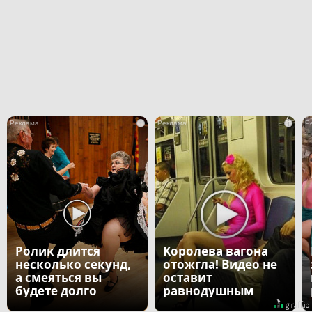
i
i
Ролик длится
Королева вагона
несколько секунд,
отожгла! Видео не
а смеяться вы
оставит
будете долго
равнодушным