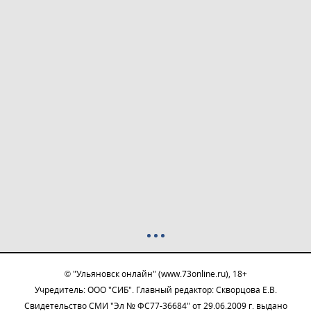
© "Ульяновск онлайн" (www.73online.ru), 18+
Учредитель: ООО "СИБ". Главный редактор: Скворцова Е.В.
Свидетельство СМИ "Эл № ФС77-36684" от 29.06.2009 г. выдано