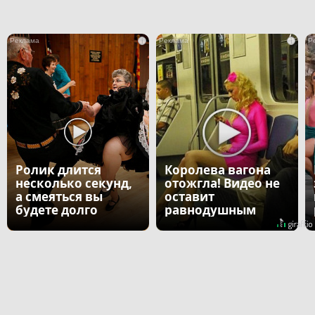
i
i
Ролик длится
Королева вагона
несколько секунд,
отожгла! Видео не
а смеяться вы
оставит
будете долго
равнодушным