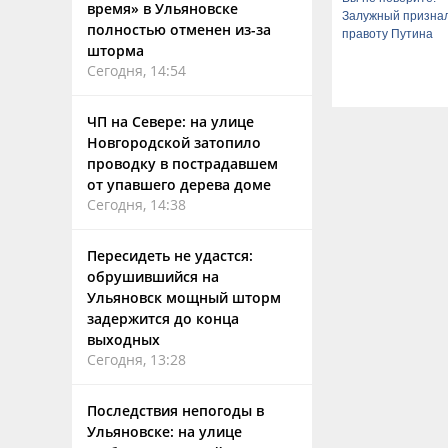
время» в Ульяновске
Залужный призна
полностью отменен из-за
правоту Путина
шторма
Сегодня, 14:54
ЧП на Севере: на улице
Новгородской затопило
проводку в пострадавшем
от упавшего дерева доме
Сегодня, 14:38
Пересидеть не удастся:
обрушившийся на
Ульяновск мощный шторм
задержится до конца
выходных
Сегодня, 13:28
Последствия непогоды в
Ульяновске: на улице