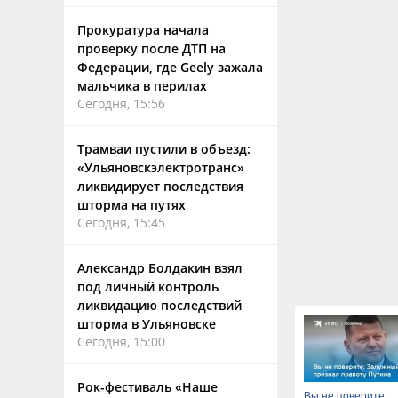
Прокуратура начала
проверку после ДТП на
Федерации, где Geely зажала
мальчика в перилах
Сегодня, 15:56
Трамваи пустили в объезд:
«Ульяновскэлектротранс»
ликвидирует последствия
шторма на путях
Сегодня, 15:45
Александр Болдакин взял
под личный контроль
ликвидацию последствий
шторма в Ульяновске
Сегодня, 15:00
Рок-фестиваль «Наше
Вы не поверите: