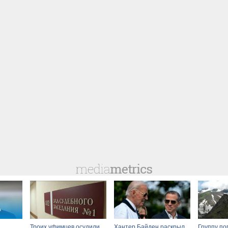
Троих уфимцев осудили
Хантер Байден раскрыл
Группу по