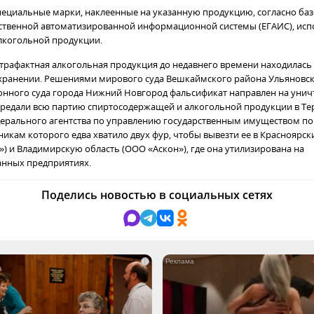
ециальные марки, наклеенные на указанную продукцию, согласно баз
ственной автоматизированной информационной системы (ЕГАИС), ис
лкогольной продукции.
нтрафактная алкогольная продукция до недавнего времени находилась
хранении. Решениями мирового суда Вешкаймского района Ульяновск
онного суда города Нижний Новгород фальсификат направлен на унич
редали всю партию спиртосодержащей и алкогольной продукции в Т
ерального агентства по управлению государственным имуществом по
никам которого едва хватило двух фур, чтобы вывезти ее в Красноярс
) и Владимирскую область (ООО «Аскон»), где она утилизирована на
анных предприятиях.
Поделись новостью в социальных сетях
i