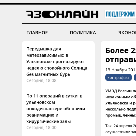
ГЛАВНОЕ
ПОЛИТИКА
ЭКОНО
Более 2
Передышка для
метеозависимых: в
отправ
Ульяновске прогнозируют
неделю спокойного Солнца
13 Ноября 201
без магнитных бурь
контрафакт
Сегодня, 18:08
УМВД России п
По 11 операций в сутки: в
незаконным об
ульяновском
Ульяновска и 
онкодиспансере обновили
несколько под
реанимацию и
промышленных
хирургические залы
Так, 24 апреля
Сегодня, 18:00
осуществили за