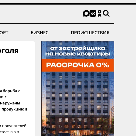
ОРТ
БИЗНЕС
ПРОИСШЕСТВИЯ
оголя
я борьба с
и г.
обнаружены
и продукцию в
м покупателей
еля в р.п.