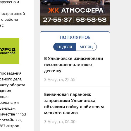
наружено и
инистративной
го района
 с
ПОПУЛЯРНОЕ
НЕДЕЛЯ
МЕСЯЦ
В Ульяновске изнасиловали
несовершеннолетнюю
девочку
 проведения
овного дела,
3 Августа, 22:55
факту оборота
адских
Бензиновая паранойя:
ующая
заправщики Ульяновска
еральными
объявили войну любителям
шеница»,
мелкого налива
личестве 11153
ортвейн 72»,
3 Августа, 06:00
887 литров.