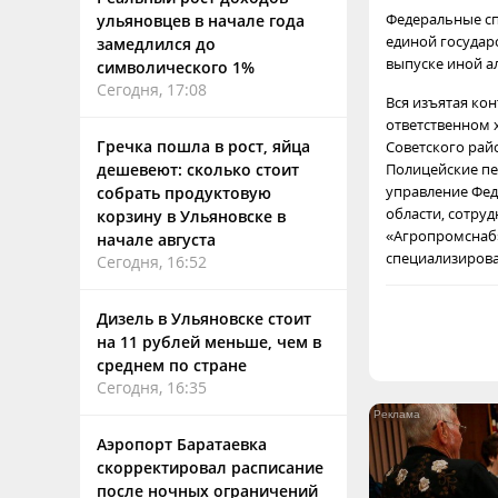
Федеральные сп
ульяновцев в начале года
единой государ
замедлился до
выпуске иной а
символического 1%
Сегодня, 17:08
Вся изъятая ко
ответственном 
Гречка пошла в рост, яйца
Советского рай
дешевеют: сколько стоит
Полицейские пе
управление Фед
собрать продуктовую
области, сотруд
корзину в Ульяновске в
«Агропромснаб»
начале августа
специализиров
Сегодня, 16:52
Дизель в Ульяновске стоит
на 11 рублей меньше, чем в
среднем по стране
Сегодня, 16:35
Аэропорт Баратаевка
скорректировал расписание
после ночных ограничений