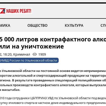
МИКА
ОБЩЕСТВО
КУЛЬТУРА
СП
5 000 литров контрафактного алк
или на уничтожение
2, 16:20, Криминал
1909
УМВД России по Ульяновской области
о Ульяновской области на постоянной основе ведется непримирима
оротом алкогольной и спиртосодержащей продукции на территори
региона. В результате проведенных спецопераций полицейскими 
польных производств контрафактного алкоголя, которые выпускал
 масштабах.
 2010 года сотрудники ЦБППРИАЗ УВД по Ульяновской области под видо
купку этилового спирта в частном доме индивидуального предпринимат