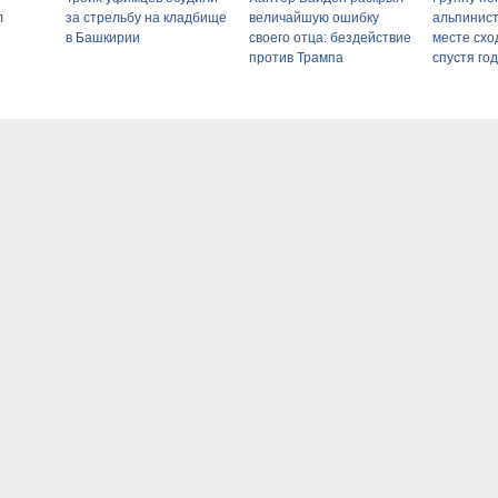
л
за стрельбу на кладбище
величайшую ошибку
альпинист
в Башкирии
своего отца: бездействие
месте схо
против Трампа
спустя год