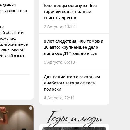
е данных
Ульяновцы останутся без
пользованы при
горячей воды: полный
список адресов
2 Августа, 13:32
 на
ой области и
тожение.
8 лет следствия, 400 томов и
ерриториальное
20 авто: крупнейшее дело
 Ульяновской
липовых ДТП зашло в суд
кий край (ООО
6 Августа, 06:10
Для пациентов с сахарным
диабетом закупают тест-
полоски
4 Августа, 22:11
i