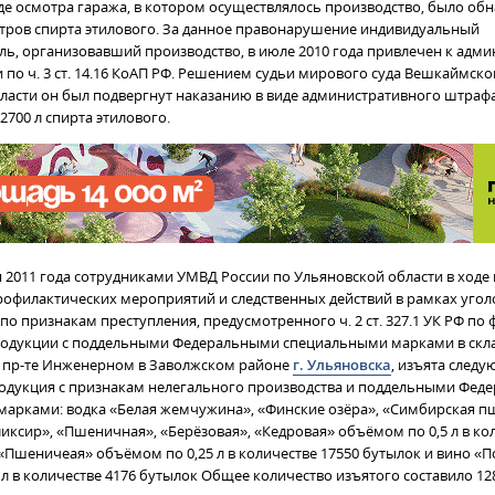
де осмотра гаража, в котором осуществлялось производство, было об
итров спирта этилового. За данное правонарушение индивидуальный
ь, организовавший производство, в июле 2010 года привлечен к адм
по ч. 3 ст. 14.16 КоАП РФ.
Решением судьи мирового суда Вешкаймско
ласти он был подвергнут наказанию в виде административного штрафа
700 л спирта этилового.
я 2011 года сотрудниками УМВД России по Ульяновской области в ходе
рофилактических мероприятий и следственных действий в рамках угол
о признакам преступления, предусмотренного ч. 2 ст. 327.1 УК РФ по 
родукции с поддельными Федеральными специальными марками в скл
 пр-те Инженерном в Заволжском районе
г. Ульяновска
, изъята след
одукция с признакам нелегального производства и поддельными Фед
арками: водка «Белая жемчужина», «Финские озёра», «Симбирская п
иксир», «Пшеничная», «Берёзовая», «Кедровая» объёмом по 0,5 л в ко
«Пшеничеая» объёмом по 0,25 л в количестве 17550 бутылок и вино «П
л в количестве 4176 бутылок Общее количество изъятого составило 12