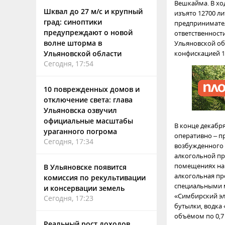
Вешкайма. В хо
Шквал до 27 м/с и крупный
изъято 12700 л
град: синоптики
предпринимател
предупреждают о новой
ответственности 
волне шторма в
Ульяновской об
Ульяновской области
конфискацией 12
Сегодня, 17:54
10 поврежденных домов и
отключение света: глава
Ульяновска озвучил
официальные масштабы
В конце декабр
ураганного погрома
оперативно – п
Сегодня, 17:34
возбужденного п
алкогольной п
помещениях на
В Ульяновске появится
алкогольная пр
комиссия по рекультивации
специальными м
и консервации земель
«Симбирский эл
Сегодня, 17:23
бутылки, водка 
объёмом по 0,7 
Реальный рост доходов