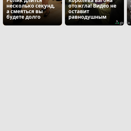
Ролик длится
Королева вагона
несколько секунд,
отожгла! Видео не
а смеяться вы
оставит
будете долго
равнодушным