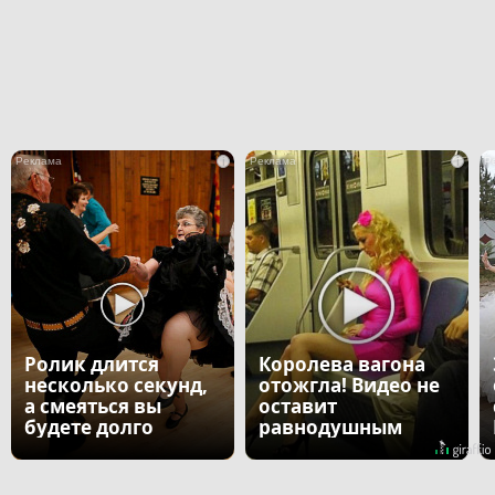
i
i
Ролик длится
Королева вагона
несколько секунд,
отожгла! Видео не
а смеяться вы
оставит
будете долго
равнодушным