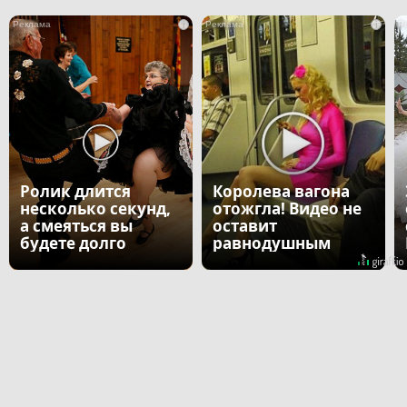
i
i
Ролик длится
Королева вагона
несколько секунд,
отожгла! Видео не
а смеяться вы
оставит
будете долго
равнодушным